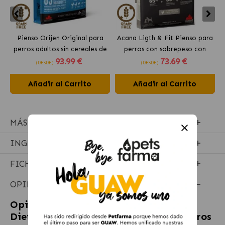
Pienso Orijen Original para
Acana Ligth & Fit Pienso para
perros adultos sin cereales de
perros con sobrepeso con
93
.99 €
73
.69 €
pollo
pollo fresco
(DESDE)
(DESDE)
Añadir al Carrito
Añadir al Carrito
MÁS INFORMACIÓN
INGREDIENTES
FICHA TÉCNICA
OPINIONES
Opiniones sobre
Advance Veterinary
Diets ATOPIC CARE Champú para perros