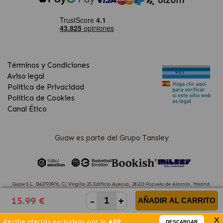
Términos y Condiciones
Aviso legal
Política de Privacidad
Política de Cookies
Canal Ético
Guaw es parte del Grupo Tansley
Guaw S.L. B42793976, C/ Virgilio 25 Edificio Ayessa, 28223 Pozuelo de Alarcón, Madrid.
(Spain)
-
+
15.99 €
AÑADIR AL CARRITO
x
Recibe ofertas exclusivas por la
APP
DESCARGAR