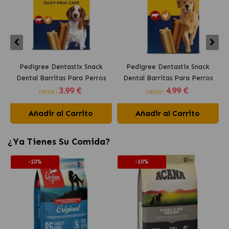
Pedigree Dentastix Snack
Pedigree Dentastix Snack
Dental Barritas Para Perros
Dental Barritas Para Perros
3
.99 €
4
.99 €
Medianos 10-25 kg
Grandes +25 kg
(DESDE)
(DESDE)
Añadir al Carrito
Añadir al Carrito
¿Ya Tienes Su Comida?
-10%
-10%