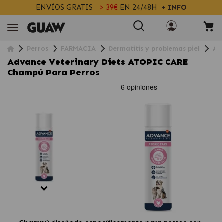
ENVÍOS GRATIS
> 39€
EN 24/48H
+ INFO
Perros
FARMACIA
Dermatitis y problemas piel
Ad
Advance Veterinary Diets ATOPIC CARE
Champú Para Perros