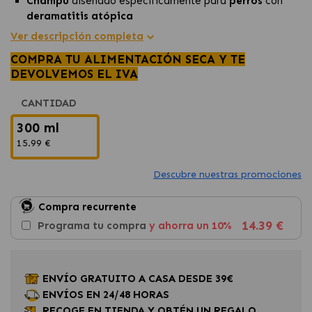
Champú
diseñado específicamente para
perros
con
deramatitis atópica
Ejerce una triple acción:
antiirritante, reestructurante
Ver descripción completa
y antiséptica.
COMPRA TU ALIMENTACIÓN SECA Y TE
Contribuye a
restaurar y mantener
la
piel y el pelaje
DEVOLVEMOS EL IVA
del perro sano, brillante y fuerte.
CANTIDAD
300 ml
15.99 €
Descubre nuestras promociones
Compra recurrente
14.39 €
Programa tu compra
y ahorra un 10%
ENVÍO GRATUITO A CASA DESDE 39€
ENVÍOS EN 24/48 HORAS
RECOGE EN TIENDA Y OBTÉN UN REGALO