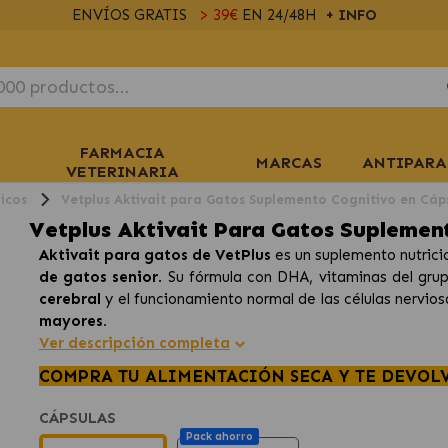
ENVÍOS GRATIS
> 39€
EN 24/48H
+ INFO
FARMACIA
MARCAS
ANTIPARA
VETERINARIA
icos
Vetplus Aktivait para Gatos Suplemento Cognitivo en Cáp
Vetplus Aktivait Para Gatos Suplemen
Aktivait para gatos de VetPlus
es un suplemento nutrici
de gatos senior
. Su fórmula con DHA, vitaminas del gru
cerebral
y el funcionamiento normal de las células nervio
mayores.
Ver descripción completa
COMPRA TU ALIMENTACIÓN SECA Y TE DEVOL
CÁPSULAS
Pack ahorro