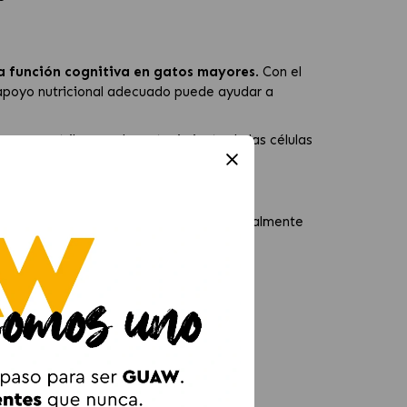
la función cognitiva en gatos mayores
. Con el
 apoyo nutricional adecuado puede ayudar a
B
que contribuyen al mantenimiento de las células
 normal del sistema nervioso. Está especialmente
neurológica
.
on el alimento del gato.