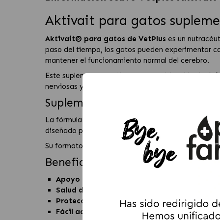
Aktivait para gatos supleme
Aktivait® para gatos de VetPlus
es un nutracéu
paso del tiempo, los gatos pueden experimentar c
mantener el funcionamiento normal del cerebro.
Este suplemento contiene una combinación de
áci
nerviosas y ayudan a protegerlas frente al estrés o
Suplemento cognitivo para gatos
La fórmula de Aktivait para gatos aporta nutriente
diseñado para gatos de edad avanzada que neces
Su formato en
cápsulas espolvoreables
facilita s
Beneficios de Aktivait para gato
Apoyo a la función cerebral:
ayuda a mantener
Salud de las células nerviosas:
nutrientes que 
Protección antioxidante:
vitaminas y compues
Fácil administración:
cápsulas que pueden abri