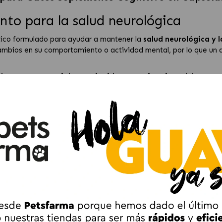
nto para la salud neurológica
tico formulado para ayudar a mantener la
salud neurológica y 
ambios en su comportamiento o actividad mental, por lo que un
dos grasos esenciales, antioxidantes y vitaminas del grupo 
xidativo.
 senior
s clave que favorecen la actividad cerebral y el funcionamiento
itan un
apoyo nutricional para mantener su salud mental y 
u administración, ya que pueden abrirse y mezclarse fácilmente c
s
 la actividad cognitiva en gatos mayores.
contribuyen al funcionamiento normal del sistema nervioso.
tos que ayudan a proteger las neuronas.
rse y mezclarse con la comida.