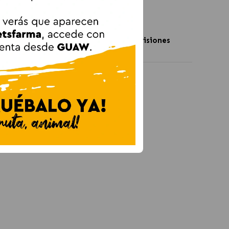
 equilibrada, un entorno estable y revisiones
 general del gato.