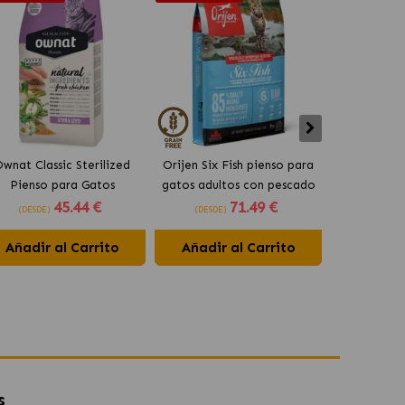
wnat Classic Sterilized
Orijen Six Fish pienso para
Acana Indo
Pienso para Gatos
gatos adultos con pescado
Gatos Adul
45
.44 €
71
.49 €
Esterilizados
(DESDE)
(DESDE)
(DESDE)
Añadir al Carrito
Añadir al Carrito
Añadir 
s