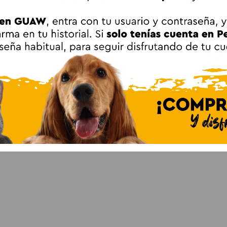
a el cuidado continuado de gatos senior.
star de gatos mayores
 integral para el cuidado de gatos mayores, junto con una
dieta
contribuir al mantenimiento de la función cerebral y al bienestar
ara Gatos Suplemento Cognitivo en Cápsulas