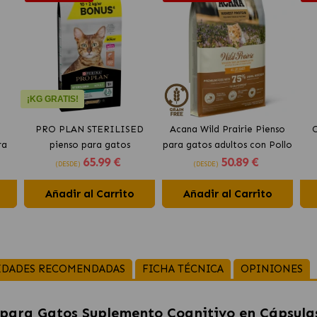
¡KG GRATIS!
PRO PLAN STERILISED
Acana Wild Prairie Pienso
O
ra
pienso para gatos
para gatos adultos con Pollo
65
.99 €
50
.89 €
do
esterilizados con salmón
y Pavo
(DESDE)
(DESDE)
Añadir al Carrito
Añadir al Carrito
IDADES RECOMENDADAS
FICHA TÉCNICA
OPINIONES
 para Gatos Suplemento Cognitivo en Cápsula