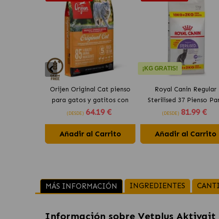
¡KG GRATIS!
Orijen Original Cat pienso
Royal Canin Regular
para gatos y gatitos con
Sterilised 37 Pienso Pa
64
.19 €
81
.99 €
pollo
Gato Adulto Esteriliza
(DESDE)
(DESDE)
Añadir al Carrito
Añadir al Carrito
INGREDIENTES
CANT
MÁS INFORMACIÓN
Información sobre
Vetplus Aktivait