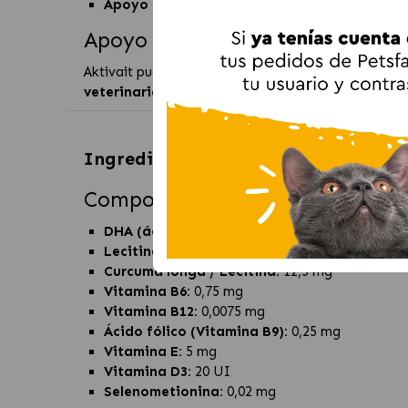
Apoyo nutricional a largo plazo:
diseñado par
Apoyo nutricional para el biene
Aktivait puede utilizarse como parte de un enfoque
veterinarias periódicas
. Su uso continuado puede 
Ingredientes de
Vetplus Aktivait p
Composición por cápsula
DHA (ácido docosahexaenoico):
12,5 mg
Lecitina (fuente de fosfatidilserina):
7,5 mg
Curcuma longa / Lecitina:
12,5 mg
Vitamina B6:
0,75 mg
Vitamina B12:
0,0075 mg
Ácido fólico (Vitamina B9):
0,25 mg
Vitamina E:
5 mg
Vitamina D3:
20 UI
Selenometionina:
0,02 mg