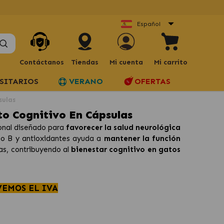
Español
Contáctanos
Tiendas
Mi cuenta
Mi carrito
SITARIOS
VERANO
OFERTAS
sulas
to Cognitivo En Cápsulas
onal diseñado para
favorecer la salud neurológica
po B y antioxidantes ayuda a
mantener la función
sas, contribuyendo al
bienestar cognitivo en gatos
VEMOS EL IVA