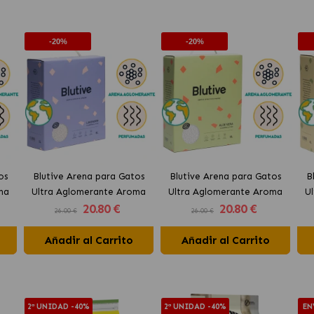
-20%
-20%
os
Blutive Arena para Gatos
Blutive Arena para Gatos
B
ma
Ultra Aglomerante Aroma
Ultra Aglomerante Aroma
U
20
.80 €
20
.80 €
Lavanda
Aloe Vera
26.00 €
26.00 €
Añadir al Carrito
Añadir al Carrito
2ª UNIDAD -40%
2ª UNIDAD -40%
EN