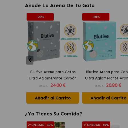
Añade La Arena De Tu Gato
-20%
-20%
Blutive Arena para Gatos
Blutive Arena para Gat
Ultra Aglomerante Carbón
Ultra Aglomerante Aro
24
.00 €
20
.80 €
Activo
Fresh
30.00 €
26.00 €
Añadir al Carrito
Añadir al Carrito
¿Ya Tienes Su Comida?
2ª UNIDAD -40%
2ª UNIDAD -40%