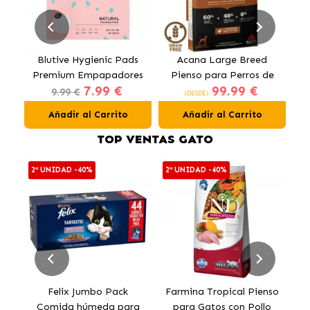
Blutive Hygienic Pads
Acana Large Breed
Premium Empapadores
Pienso para Perros de
O
7.99 €
99.99 €
para Perros 60x60 cm
Razas Grandes con Pollo
9.99 €
(DESDE)
Añadir al Carrito
Añadir al Carrito
TOP VENTAS GATO
2ª UNIDAD -40%
2ª UNIDAD -40%
E
Felix Jumbo Pack
Farmina Tropical Pienso
O
Comida húmeda para
para Gatos con Pollo