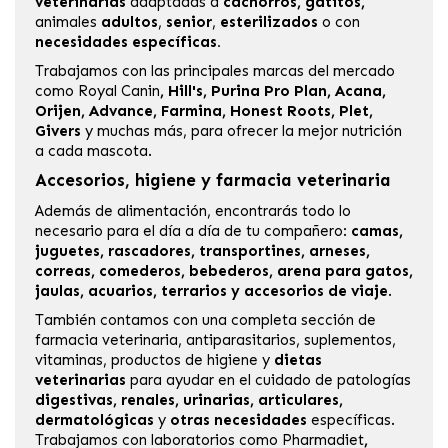
veterinarias
adaptadas a
cachorros, gatitos,
animales
adultos
,
senior
,
esterilizados
o con
necesidades específicas.
Trabajamos con las principales marcas del mercado
como
Royal Canin
,
Hill's
,
Purina Pro Plan
,
Acana
,
Orijen
,
Advance
,
Farmina
,
Honest Roots
,
Plet
,
Givers
y muchas más, para ofrecer la mejor nutrición
a cada mascota.
Accesorios, higiene y farmacia veterinaria
Además de alimentación, encontrarás todo lo
necesario para el día a día de tu compañero:
camas,
juguetes, rascadores, transportines, arneses,
correas, comederos, bebederos, arena para gatos,
jaulas, acuarios, terrarios y accesorios de viaje
.
También contamos con una completa sección de
farmacia veterinaria
, antiparasitarios, suplementos,
vitaminas, productos de higiene y
dietas
veterinarias
para ayudar en el cuidado de patologías
digestivas, renales, urinarias, articulares,
dermatológicas
y
otras necesidades
específicas.
Trabajamos con laboratorios como
Pharmadiet
,