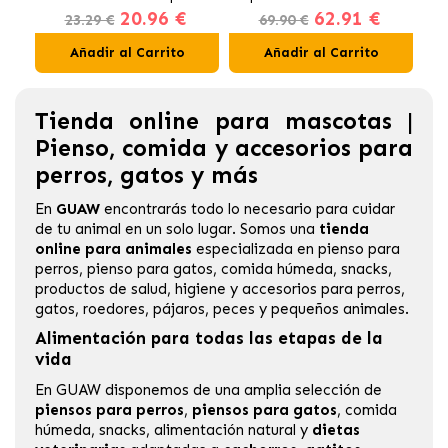
20.96 €
62.91 €
Gatos en Gelatina Buey,
23.29 €
69.90 €
Pollo, Salmón y Atún
Añadir al Carrito
Añadir al Carrito
Tienda online para mascotas |
Pienso, comida y accesorios para
perros, gatos y más
En
GUAW
encontrarás todo lo necesario para cuidar
de tu animal en un solo lugar. Somos una
tienda
online para animales
especializada en
pienso para
perros
,
pienso para gatos
, comida húmeda, snacks,
productos de salud, higiene y accesorios para perros,
gatos, roedores, pájaros, peces y pequeños animales.
Alimentación para todas las etapas de la
vida
En GUAW disponemos de una amplia selección de
piensos para perros
,
piensos para gatos
, comida
húmeda, snacks, alimentación natural y
dietas