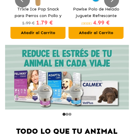
ur
Trixie Ice Pop Snack
Pawise Polo de Helado
P
ón
para Perros con Pollo y
Juguete Refrescante
C
1.79 €
4.99 €
Arándanos
para Perros
1.99 €
(DESDE)
Añadir al Carrito
Añadir al Carrito
TODO LO QUE TU ANIMAL