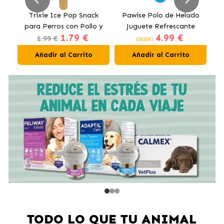
ur
Trixie Ice Pop Snack
Pawise Polo de Helado
P
ón
para Perros con Pollo y
Juguete Refrescante
C
1.79 €
4.99 €
Arándanos
para Perros
1.99 €
(DESDE)
Añadir al Carrito
Añadir al Carrito
TODO LO QUE TU ANIMAL