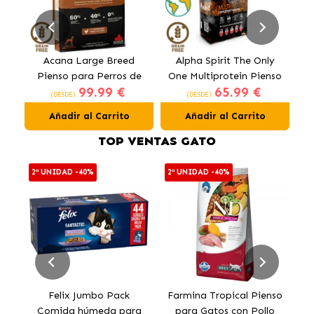
Acana Large Breed
Alpha Spirit The Only
P
Pienso para Perros de
One Multiprotein Pienso
99.99 €
65.99 €
Razas Grandes con Pollo
para Perros
D
(DESDE)
(DESDE)
Añadir al Carrito
Añadir al Carrito
TOP VENTAS GATO
2ª UNIDAD -40%
2ª UNIDAD -40%
E
Felix Jumbo Pack
Farmina Tropical Pienso
O
Comida húmeda para
para Gatos con Pollo