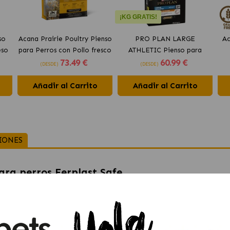
¡KG GRATIS!
so
Acana Prairie Poultry Pienso
PRO PLAN LARGE
Ac
eso
para Perros con Pollo fresco
ATHLETIC Pienso para
73
.49 €
60
.99 €
perros con pollo
(DESDE)
(DESDE)
Añadir al Carrito
Añadir al Carrito
IONES
ara perros Ferplast Safe
lquier tipo de perro. Estos bozales están acolchados, cosa qu
ncia como el largo del bozal gracias a su cinta de nylon. La part