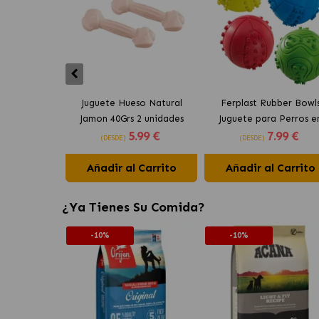
Juguete Hueso Natural
Ferplast Rubber Bowl
Jamon 40Grs 2 unidades
Juguete para Perros e
5
.99 €
7
.99 €
Comestible 2 unidades
Colores Surtidos
(DESDE)
(DESDE)
Ferplast
Añadir al Carrito
Añadir al Carrito
¿Ya Tienes Su Comida?
-10%
-10%