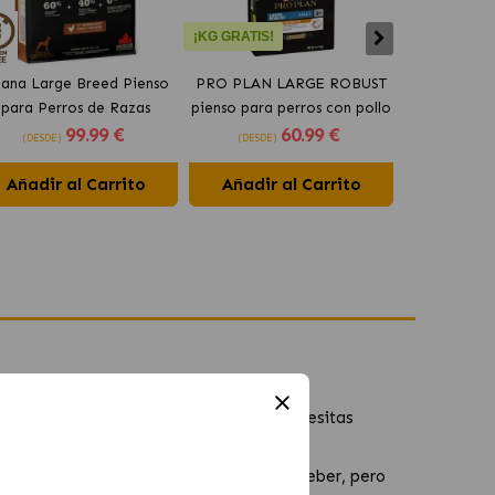
¡KG GRATIS!
ana Large Breed Pienso
PRO PLAN LARGE ROBUST
Orijen Sen
para Perros de Razas
pienso para perros con pollo
perros may
99
.99 €
60
.99 €
Grandes con Pollo
(DESDE)
(DESDE)
(DESDE)
Añadir al Carrito
Añadir al Carrito
Añadir 
e los hace mucho más cómodos cuando necesitas
e abierta de delante permite a tu perro beber, pero