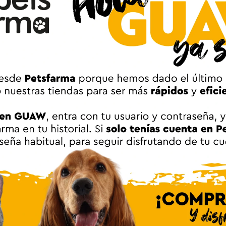
onfort
nta de nylon
de tu perro: Mini, Pequeño, Mediano y Grande.
a perros Ferplast Safe
Adulto
Todos los tamaños
Perro
II