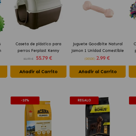
s
Caseta de plástico para
Juguete Goodbite Natural
C
n
perros Ferplast Kenny
Jamon 1 Unidad Comestible
55
.79 €
2
.99 €
Ferplast
61.99 €
(DESDE)
Añadir al Carrito
Añadir al Carrito
-10%
REGALO