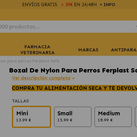
ENVÍOS GRATIS
> 39€
EN 24/48H
+ INFO
FARMACIA
MARCAS
ANTIPARA
VETERINARIA
lon para perros Ferplast Safe
Bozal De Nylon Para Perros Ferplast S
Ver descripción completa
COMPRA TU ALIMENTACIÓN SECA Y TE DEVOL
TALLAS
Mini
Small
Medium
13.99 €
15.99 €
18.99 €