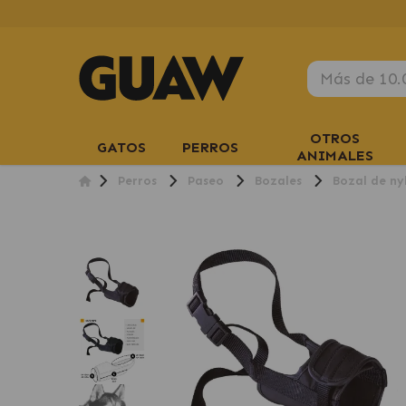
OTROS
GATOS
PERROS
ANIMALES
Perros
Paseo
Bozales
Bozal de ny