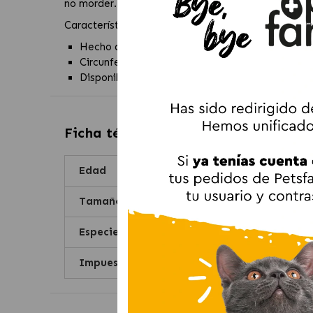
no morder.
Características:
Hecho de material acolchado para un máximo c
Circunferencia y largo ajustables gracias a la ci
Disponible en 4 modelos en función del tamaño 
Ficha técnica de
Bozal de nylon par
Edad
Tamaño
Especie
Impuestos