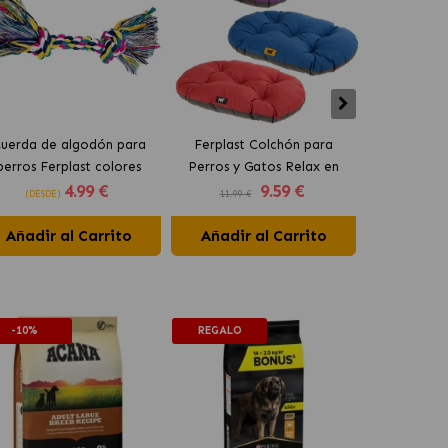
uerda de algodón para
Ferplast Colchón para
Ferplast Atl
perros Ferplast colores
Perros y Gatos Relax en
para Perr
4
.99 €
9
.59 €
surtidos
Colores Surtidos
Colore
(DESDE)
11.99 €
23.99 €
Añadir al Carrito
Añadir al Carrito
Añadir 
-10%
REGALO
-10%