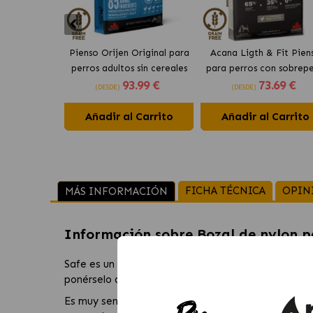
Pienso Orijen Original para
Acana Ligth & Fit Pien
perros adultos sin cereales
para perros con sobrep
93
.99 €
73
.69 €
de pollo
con pollo fresco
(DESDE)
(DESDE)
Añadir al Carrito
Añadir al Carrito
FICHA TÉCNICA
OPIN
MÁS INFORMACIÓN
Información sobre
Bozal de nylon p
Safe es un bozal ajustable con acolchado para cua
ponérselo a tu compañero.
Es muy sencillo de ajustar tanto como la circunfere