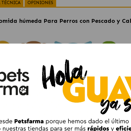
 TÉCNICA
OPINIONES
 Comida húmeda Para Perros con Pescado y Ca
aza 400gr - Comida Húmeda Natural
mida húmeda diseñada para perros que ofrece una combinación e
de proteínas y calabaza como ingrediente rico en fibra y nutrien
Pescado y Calabaza