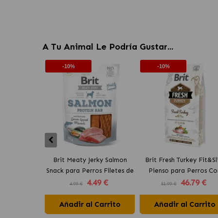
A Tu Animal Le Podría Gustar...
-10%
-10%
Brit Meaty Jerky Salmon
Brit Fresh Turkey Fit&S
Snack para Perros Filetes de
Pienso para Perros Co
4
.49 €
46
.79 €
Salmón
Sobrepeso con Pavo
4.99 €
51.99 €
Añadir al Carrito
Añadir al Carrito