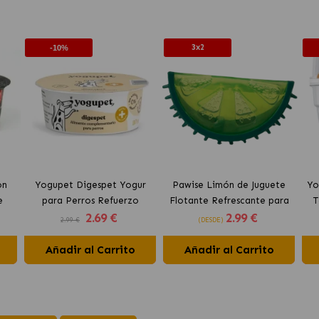
3x2
-10%
on
Yogupet Digespet Yogur
Pawise Limón de Juguete
Yo
e
para Perros Refuerzo
Flotante Refrescante para
T
2
.69 €
2
.99 €
tos
Digestivo
Perros 12 cm
2.99 €
(DESDE)
Añadir al Carrito
Añadir al Carrito