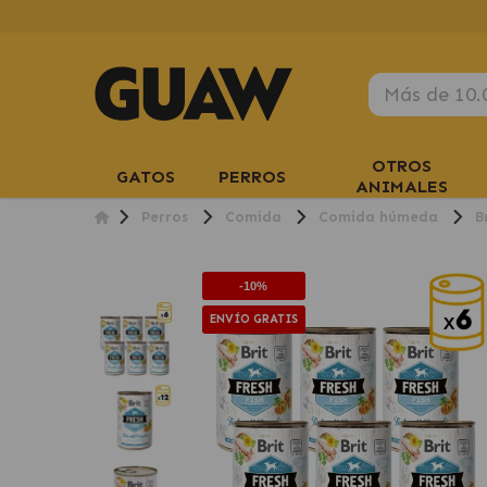
OTROS
GATOS
PERROS
ANIMALES
Perros
Comida
Comida húmeda
B
-10%
ENVÍO GRATIS