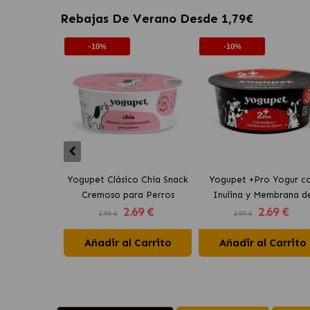
Rebajas De Verano Desde 1,79€
-10%
-10%
Yogupet Clásico Chía Snack
Yogupet +Pro Yogur c
Cremoso para Perros
Inulina y Membrana d
2
.69 €
2
.69 €
Huevo para Perros y Ga
2.99 €
2.99 €
Añadir al Carrito
Añadir al Carrito