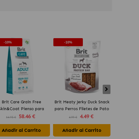
-10%
-10%
-10%
Brit Care Grain Free
Brit Meaty Jerky Duck Snack
Brit Care 
Skin&Coat Pienso para
para Perros Filetes de Pato
Pienso para
58
.46 €
4
.49 €
Perros con Salmón
Pequeñas
64.95 €
4.99 €
18.95 €
Añadir al Carrito
Añadir al Carrito
Añadir 