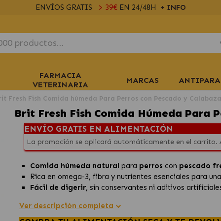
ENVÍOS GRATIS
> 39€
EN 24/48H
+ INFO
FARMACIA
MARCAS
ANTIPARA
VETERINARIA
rit Fresh Fish Comida húmeda Para Perros con Pescado y Calabaz
Brit Fresh Fish Comida Húmeda Para P
ENVÍO GRATIS EN ALIMENTACIÓN
La promoción se aplicará automáticamente en el carrito.
Comida húmeda natural
para
perros
con
pescado fr
Rica en omega-3, fibra y nutrientes esenciales para un
Fácil de digerir
, sin conservantes ni aditivos artificiale
Ver descripción completa