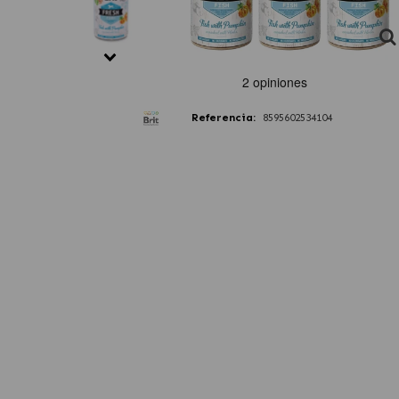
Referencia:
8595602534104