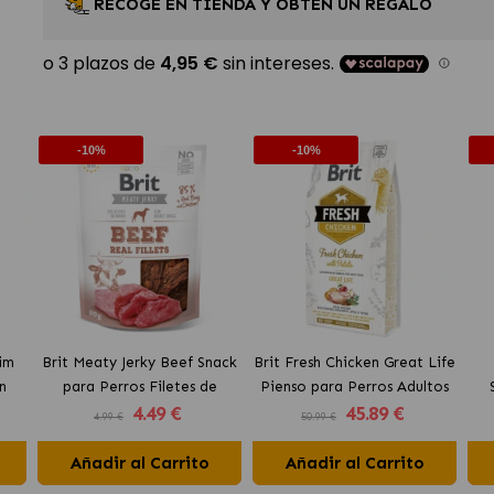
RECOGE EN TIENDA Y OBTÉN UN REGALO
-10%
-10%
lim
Brit Meaty Jerky Beef Snack
Brit Fresh Chicken Great Life
n
para Perros Filetes de
Pienso para Perros Adultos
4
.49 €
45
.89 €
Ternera
con Pollo
4.99 €
50.99 €
Añadir al Carrito
Añadir al Carrito