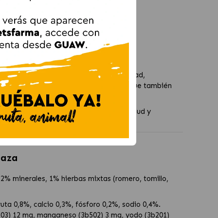
innecesarios.
nal.
brillante.
esco proporciona proteínas de alta calidad,
combinación no solo es nutritiva, sino que también
mpleto y equilibrado que respalda su salud y
baza
2% minerales, 1% hierbas mixtas (romero, tomillo,
ta 0,8%, calcio 0,3%, fósforo 0,2%, sodio 0,4%.
b103) 12 mg, manganeso (3b502) 3 mg, yodo (3b201)