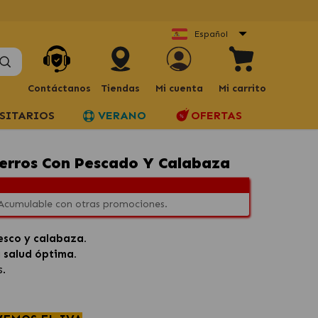
Español
Contáctanos
Tiendas
Mi cuenta
Mi carrito
SITARIOS
VERANO
OFERTAS
a
erros Con Pescado Y Calabaza
 Acumulable con otras promociones.
esco y calabaza.
a
salud óptima.
s.