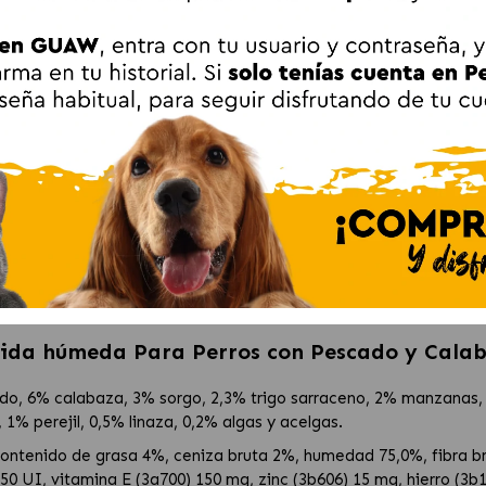
on pescado fresco y calabaza, sin subproductos ni ingredientes 
 que favorece una digestión saludable y regula el tránsito intesti
ntiza una alimentación natural y segura para tu perro.
rasos omega-3 del pescado promueven una piel sana y un pelaje 
ado y Calabaza?
erros de todas las razas y tamaños. Su receta rica en pescado fr
es y antioxidantes que fortalecen el sistema inmunológico. Esta 
xigentes.
s estar seguro de que estás ofreciendo a tu perro un alimento co
mida húmeda Para Perros con Pescado y Cala
do, 6% calabaza, 3% sorgo, 2,3% trigo sarraceno, 2% manzanas, 
 1% perejil, 0,5% linaza, 0,2% algas y acelgas.
contenido de grasa 4%, ceniza bruta 2%, humedad 75,0%, fibra bru
50 UI, vitamina E (3a700) 150 mg, zinc (3b606) 15 mg, hierro (3