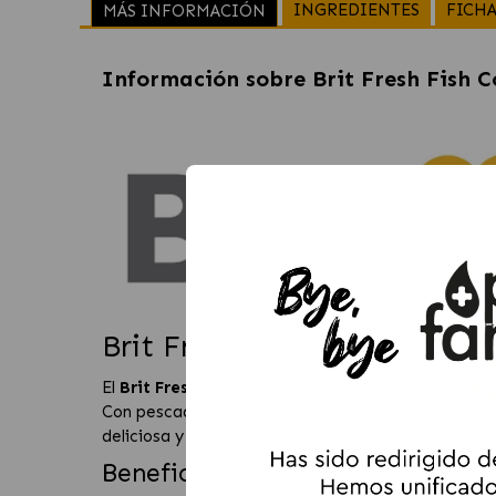
INGREDIENTES
FICHA
MÁS INFORMACIÓN
Información sobre
Brit Fresh Fish
Brit Fresh Pescado y Calab
El
Brit Fresh Pescado y Calabaza
400gr es una co
Con pescado de alta calidad como fuente principal 
deliciosa y fácil de digerir para tu mascota.
Beneficios Clave de Brit Fresh 