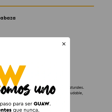
labaza
 para Perros
quilibrada de ingredientes frescos y naturales.
tes, este alimento asegura una dieta saludable,