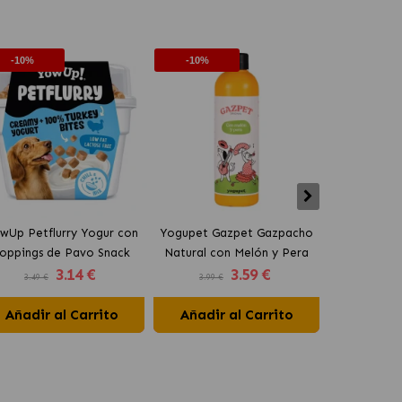
-10%
-10%
-10%
wUp Petflurry Yogur con
Yogupet Gazpet Gazpacho
Yogupet Ga
oppings de Pavo Snack
Natural con Melón y Pera
Natural con
3
.14 €
3
.59 €
para Perros
para Perros y Gatos
para Pe
3.49 €
3.99 €
3.99 €
Añadir al Carrito
Añadir al Carrito
Añadir 