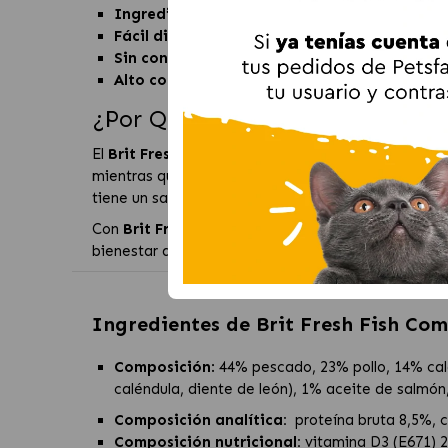
Ingredientes frescos y naturales:
Formulado c
Fácil digestión:
La calabaza es rica en fibra, lo
Sin conservantes ni aditivos artificiales:
Gara
Alto contenido en ácidos grasos:
Los ácidos g
¿Por Qué Elegir Brit Fresh Pesc
El
Brit Fresh Pescado y Calabaza
es ideal para p
mientras que la calabaza aporta vitaminas, mineral
tiene un sabor irresistible para los paladares más e
Con
Brit Fresh Pescado y Calabaza 400gr
, puede
bienestar a diario.
Ingredientes de
Brit Fresh Fish Co
Composición
:
44% pescado, 23% pollo, 14% cal
caléndula, diente de león), 1% aceite de salmón,
Composición analítica:
proteína bruta 8,5%, 
Composición nutricional:
vitamina D3 (E671) 2