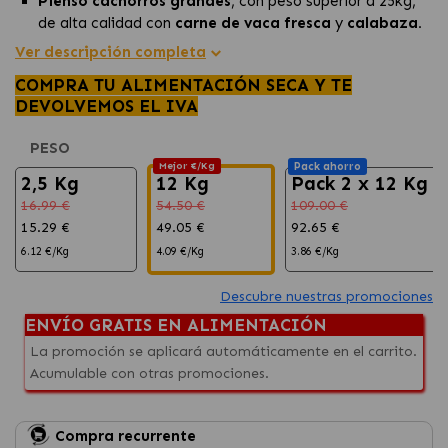
Pienso cachorros grandes
, con peso superior a 25kg,
de alta calidad con
carne de vaca fresca
y
calabaza.
Ayuda en el
desarrollo muscular
y en una
digestión
Ver descripción completa
saludable.
COMPRA TU ALIMENTACIÓN SECA Y TE
Sin cereales, ideal para
cachorros
con
sensibilidades
DEVOLVEMOS EL IVA
alimentarias.
PESO
Mejor €/Kg
Pack ahorro
2,5 Kg
12 Kg
Pack 2 x 12 Kg
16.99 €
54.50 €
109.00 €
15.29 €
49.05 €
92.65 €
6.12 €/Kg
4.09 €/Kg
3.86 €/Kg
Descubre nuestras promociones
ENVÍO GRATIS EN ALIMENTACIÓN
La promoción se aplicará automáticamente en el carrito.
Acumulable con otras promociones.
Compra recurrente