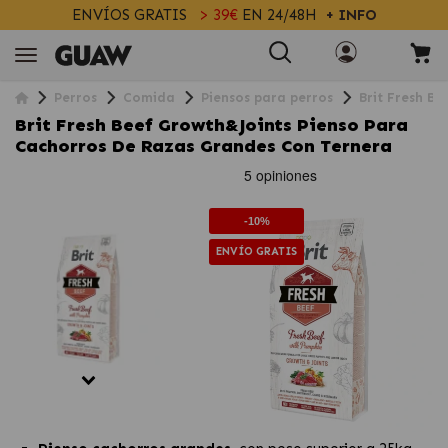
ENVÍOS GRATIS
> 39€
EN 24/48H
+ INFO
Perros
Comida
Piensos para perros
Brit Fresh B
Brit Fresh Beef Growth&Joints Pienso Para
Cachorros De Razas Grandes Con Ternera
-10%
ENVÍO GRATIS