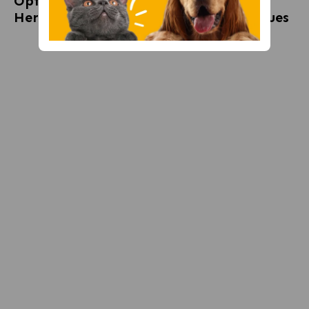
Opiniones sobre
Brit Meaty Jerky
Herring Snack para Perros con Arenques