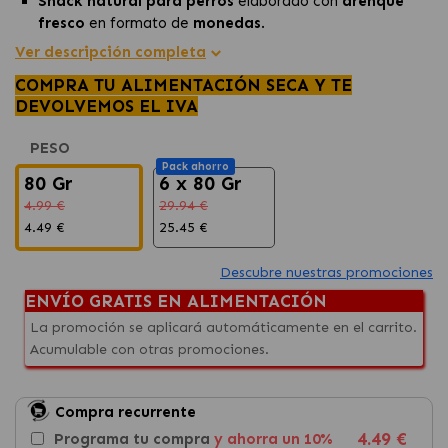
Snack natural para perros
elaborado con
arenque
fresco
en formato de
monedas
.
Rico en omega-3, ideal para la
piel y el pelaje
de tu
Ver descripción completa
animal.
COMPRA TU ALIMENTACIÓN SECA Y TE
Sin conservantes ni aditivos artificiales, perfecto como
DEVOLVEMOS EL IVA
premio saludable.
PESO
Pack ahorro
80 Gr
6 x 80 Gr
4.99 €
29.94 €
4.49 €
25.45 €
Descubre nuestras promociones
ENVÍO GRATIS EN ALIMENTACIÓN
La promoción se aplicará automáticamente en el carrito.
Acumulable con otras promociones.
Compra recurrente
4.49 €
Programa tu compra
y ahorra un 10%