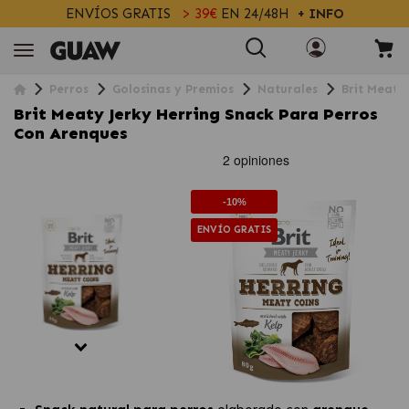
ENVÍOS GRATIS
> 39€
EN 24/48H
+ INFO
Perros
Golosinas y Premios
Naturales
Brit Meaty
Brit Meaty Jerky Herring Snack Para Perros
Con Arenques
-10%
ENVÍO GRATIS