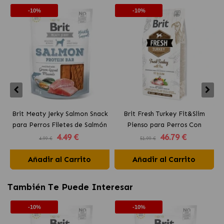
-10%
-10%
Brit Meaty Jerky Salmon Snack
Brit Fresh Turkey Fit&Slim
para Perros Filetes de Salmón
Pienso para Perros Con
p
4
.49 €
46
.79 €
Sobrepeso con Pavo
4.99 €
51.99 €
Añadir al Carrito
Añadir al Carrito
También Te Puede Interesar
-10%
-10%