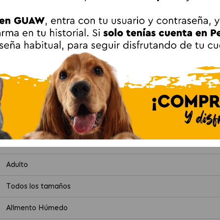
iva.
ión.
lo con pienso específico para gatos esterilizados, ajustando la
ne Sterilised Comida Húmeda para Gatos Est
69% en trozos), pescados y subproductos de pescado (9% salmón 
ine Sterilised Comida Húmeda para Gatos Est
Adulto
Todos los tamaños
Alimento Húmedo