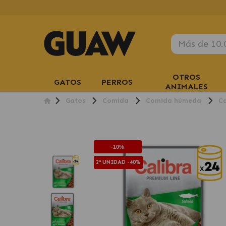
OTROS
GATOS
PERROS
ANIMALES
Gatos
Comida
Comida húmeda
Ca
-10%
2ª UNIDAD -40%