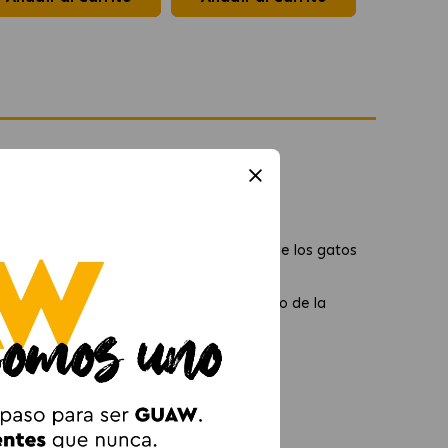
sterilizados con Salmón
erilizados con Salmón
ara cubrir las necesidades nutricionales de los gatos
apetecible.
ibra prebiótica que contribuye al equilibrio de la
ia.