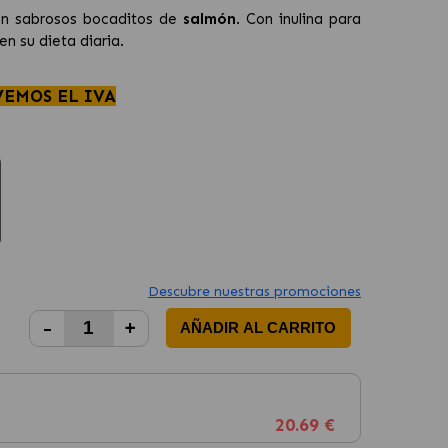
n sabrosos bocaditos de
salmón
. Con inulina para
n su dieta diaria.
VEMOS EL IVA
Descubre nuestras promociones
-
+
AÑADIR AL CARRITO
20.69 €