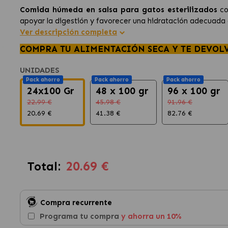
Comida húmeda en salsa para gatos esterilizados
co
apoyar la digestión y favorecer una hidratación adecuada e
Ver descripción completa
COMPRA TU ALIMENTACIÓN SECA Y TE DEVOL
UNIDADES
Pack ahorro
Pack ahorro
Pack ahorro
24x100 Gr
48 x 100 gr
96 x 100 gr
22.99 €
45.98 €
91.96 €
20.69 €
41.38 €
82.76 €
20.69 €
Total:
Compra recurrente
Programa tu compra
y ahorra un 10%