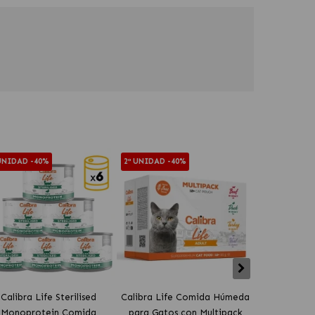
 UNIDAD -40%
2ª UNIDAD -40%
2ª UNIDAD -4
Calibra Life Sterilised
Calibra Life Comida Húmeda
Calibra 
Monoprotein Comida
para Gatos con Multipack
Comida Húm