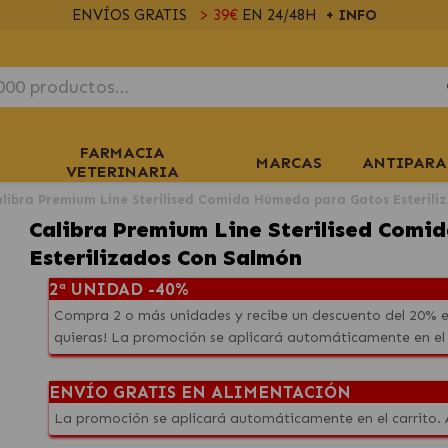
ENVÍOS GRATIS
> 39€
EN 24/48H
+ INFO
FARMACIA
MARCAS
ANTIPARA
VETERINARIA
libra Premium Line Sterilised Comida Húmeda para Gatos Esterili
Calibra Premium Line Sterilised Com
Esterilizados Con Salmón
2ª UNIDAD -40%
Compra 2 o más unidades y recibe un descuento del 20% e
quieras! La promoción se aplicará automáticamente en el
ENVÍO GRATIS EN ALIMENTACIÓN
La promoción se aplicará automáticamente en el carrito.