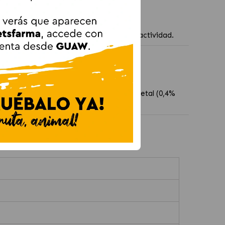
 cantidad diaria según peso y nivel de actividad.
erilizados con Salmón
en trozos), subproductos de origen vegetal (0,4%
erilizados con Salmón