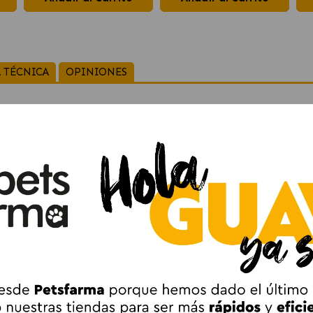
 TÉCNICA
OPINIONES
 Line Sterilised Comida Húmeda para Gatos E
lised Comida Húmeda para Gatos Est
na receta en bolsitas con tiernos trozos en salsa, desarrollada p
es con salmón para ofrecer una alimentación equilibrada y muy 
 mayor control nutricional. Esta variedad incorpora
inulina
, una f
to húmedo también ayuda a incrementar la ingesta de líquidos diar
ados
.
ura en salsa.