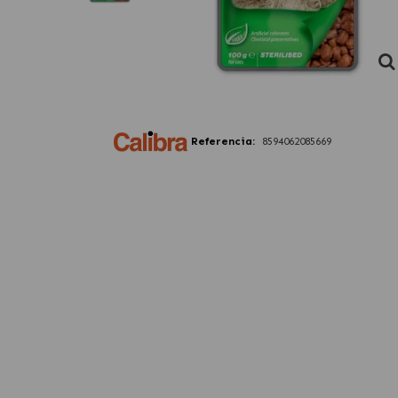
Referencia:
8594062085669