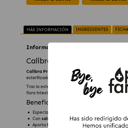
INGREDIENTES
FICHA
MÁS INFORMACIÓN
Información sobre
Calibra Premium
Calibra Premium Line Steri
Calibra Premium Line Sterilised con Salmón
es u
esterilizados. Su fórmula combina proteínas animal
Tras la esterilización, los gatos pueden requerir un
flora intestinal y al bienestar digestivo. Su forma
Beneficios principales
Especialmente formulado para
gatos esteriliz
Con
salmón
para una mayor palatabilidad.
Aporta
hidratación adicional
gracias a su text