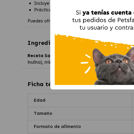
Incluye
inulina
para favorecer la función digest
Prácticas bolsitas individuales de fácil dosificac
Puedes ofrecerlo como alimento completo o combinar
Ingredientes de
Calibra Premium Li
Receta Salmón:
carnes y subproductos animales (
inulina), minerales.
Ficha técnica de
Calibra Premium L
Edad
Tamaño
Formato de alimento