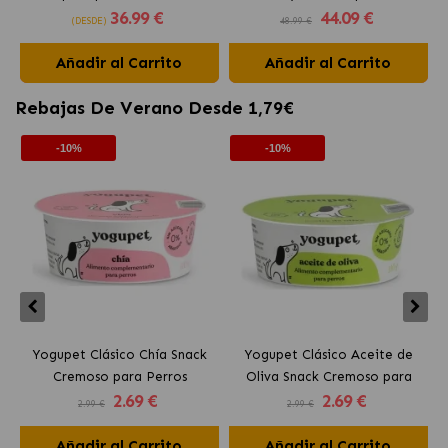
36
.99 €
44
.09 €
(DESDE)
48.99 €
Añadir al Carrito
Añadir al Carrito
Rebajas De Verano Desde 1,79€
-10%
-10%
Yogupet Clásico Chía Snack
Yogupet Clásico Aceite de
Cremoso para Perros
Oliva Snack Cremoso para
2
.69 €
2
.69 €
Perros
2.99 €
2.99 €
Añadir al Carrito
Añadir al Carrito