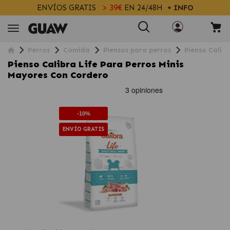
ENVÍOS GRATIS
> 39€
EN 24/48H
+ INFO
Perros
Comida
Piensos para perros
Pienso Calib
Pienso Calibra Life Para Perros Minis
Mayores Con Cordero
-10%
ENVÍO GRATIS