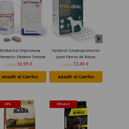
Bioiberica Impromune
Hyaloral Condroprotector
Pharmadie
plemento Sistema Inmune
para Perros de Razas
Condroprot
31
.99 €
72
.49 €
para Perros y Gatos
Grandes Pharmadiet
para Pe
(DESDE)
(DESDE)
(DESDE)
Comprimidos
Añadir al Carrito
Añadir al Carrito
Añadir 
-10%
REGALO
-10%