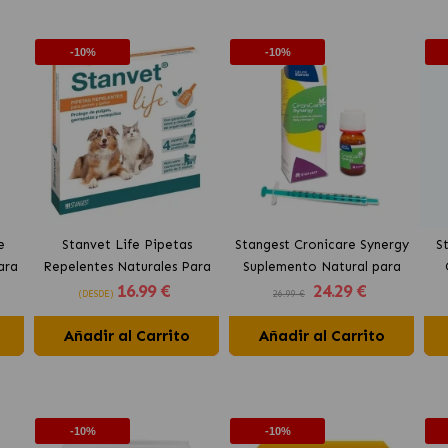
-10%
-10%
e
Stanvet Life Pipetas
Stangest Cronicare Synergy
S
ara
Repelentes Naturales Para
Suplemento Natural para
16
.99 €
24
.29 €
Perros y Gatos
Perros y Gatos
(DESDE)
26.99 €
Añadir al Carrito
Añadir al Carrito
-10%
-10%