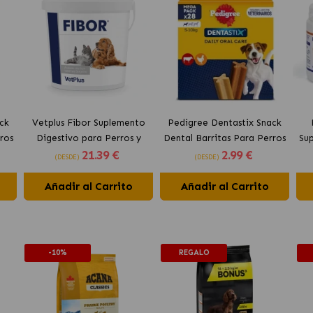
ck
Vetplus Fibor Suplemento
Pedigree Dentastix Snack
ros
Digestivo para Perros y
Dental Barritas Para Perros
Su
21
.39 €
2
.99 €
Gatos
Pequeños 5-10 kg
(DESDE)
(DESDE)
Añadir al Carrito
Añadir al Carrito
-10%
REGALO