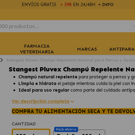
ENVÍOS GRATIS
> 39€
EN 24/48H
+ INFO
FARMACIA
MARCAS
ANTIPARA
VETERINARIA
Stangest Pluvex Champú Repelente Natural para Perros y Gatos
Stangest Pluvex Champú Repelente Nat
Champú natural repelente
para proteger a perros y g
Limpia e hidrata
el pelaje mientras cuida la piel con
Ideal para uso regular
como parte del cuidado antipar
Ver descripción completa
COMPRA TU ALIMENTACIÓN SECA Y TE DEVOL
CANTIDAD
Pack ahorro