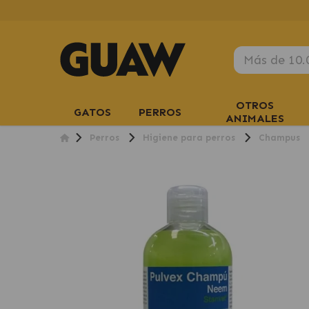
OTROS
GATOS
PERROS
ANIMALES
Perros
Higiene para perros
Champus