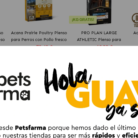
¡KG GRATIS!
so
Acana Prairie Poultry Pienso
PRO PLAN LARGE
Ac
eso
para Perros con Pollo fresco
ATHLETIC Pienso para
73
.49 €
60
.99 €
perros con pollo
(DESDE)
(DESDE)
Añadir al Carrito
Añadir al Carrito
2ª UNIDAD -40%
2ª UNIDAD -40%
EN
¡KG GRATIS!