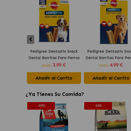
Pedigree Dentastix Snack
Pedigree Dentastix Sna
Dental Barritas Para Perros
Dental Barritas Para Per
3
.99 €
4
.99 €
Medianos 10-25 kg
Grandes +25 kg
(DESDE)
(DESDE)
Añadir al Carrito
Añadir al Carrito
¿Ya Tienes Su Comida?
-10%
-10%