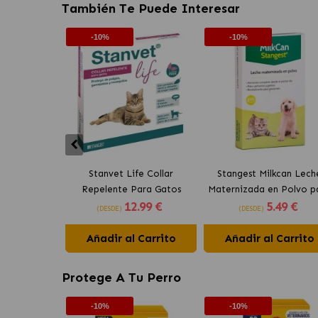
También Te Puede Interesar
-10%
-10%
Stanvet Life Collar
Stangest Milkcan Lech
Repelente Para Gatos
Maternizada en Polvo p
12
.99 €
5
.49 €
Cachorros y Gatitos
(DESDE)
(DESDE)
Añadir al Carrito
Añadir al Carrito
Protege A Tu Perro
-10%
-10%