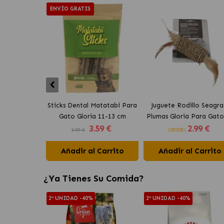
ENVÍO GRATIS
Sticks Dental Matatabi Para
Juguete Rodillo Seagra
Gato Gloria 11-13 cm
Plumas Gloria Para Gato
3
.59 €
2
.99 €
Cm
3.99 €
(DESDE)
Añadir al Carrito
Añadir al Carrito
¿Ya Tienes Su Comida?
2ª UNIDAD -40%
2ª UNIDAD -40%