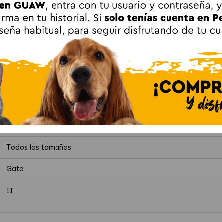
s gatos activos y equilibrados. El Cojín Ecológico Gehry fome
cesidades instintivas de forma saludable.
e
este juguete ofrece una alternativa respetuosa con el medio ambie
gico Gehry Juguete para Gatos con Piel de Con
Todas las edades, Gatito / Kitten
Todos los tamaños
Gato
II