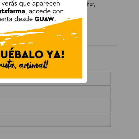
nta comportamientos naturales como acechar,
nte sin renunciar a la diversión y al
ejo