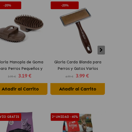
-20%
-20%
-10%
loria Manopla de Goma
Gloria Carda Blanda para
Rascador p
para Perros Pequeños y
Perros y Gatos Varios
Color Gri
3
.19 €
3
.99 €
Gatos
Tamaños
3.99 €
4.99 €
64.99 €
Añadir al Carrito
Añadir al Carrito
Añadir 
VÍO GRATIS
2ª UNIDAD -40%
2ª UNIDAD -4