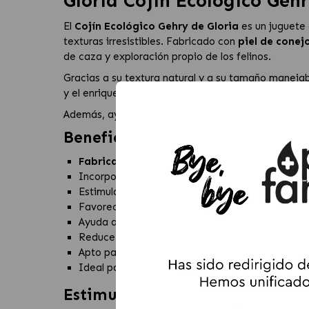
Gloria Cojín Ecológico Geh
El
Cojín Ecológico Gehry de Gloria
es un juguete 
texturas irresistibles. Fabricado con
piel de conej
de caza y exploración propio de los felinos.
Gracias a su textura natural y a su tamaño manejable
y el enriquecimiento ambiental. Es una excelente o
Además, ayuda a combatir el aburrimiento y a canal
Beneficios del Cojín Ecológico 
Fabricado con materiales 100% naturales.
Incorpora piel de conejo para una mayor atracc
Estimula el instinto natural de caza y captura.
Favorece la actividad física y el ejercicio diario.
Ayuda a desarrollar la agilidad y la coordinación
Reduce el aburrimiento y promueve el enriquec
Apto para jugar de forma independiente o inter
Ideal para gatos de todas las edades.
Estimulación física y mental p