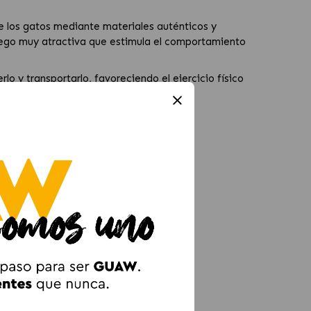
e los gatos mediante materiales auténticos y
uego muy atractiva que estimula el comportamiento
lo y transportarlo, favoreciendo el ejercicio físico
lmente en gatos que viven en interiores.
sico y mental de tu compañero felino.