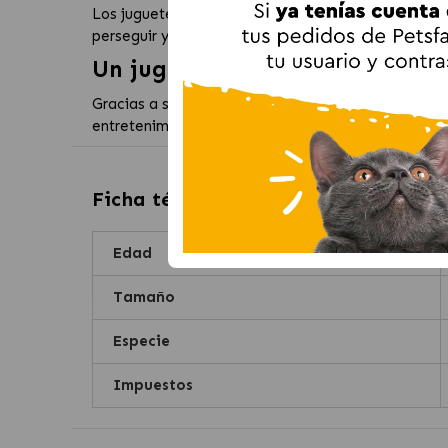
Los juguetes son fundamentales para mantener a lo
perseguir y capturar, ayudando a satisfacer sus ne
Un juguete natural y sostenibl
Gracias a su fabricación con materiales naturales, 
entretenimiento que tu gato necesita cada día.
Ficha técnica de
Gloria Cojín Ecoló
Edad
Tamaño
Especie
Impuestos