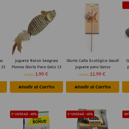
ss
Juguete Raton Seagrass
Gloria Caña Ecológica Gaudi
G
 23
Plumas Gloria Para Gato 13
Juguete para Gatos
1
.99 €
11
.99 €
Cm
(DESDE)
(DESDE)
Añadir al Carrito
Añadir al Carrito
2ª UNIDAD -40%
2ª UNIDAD -40%
EN