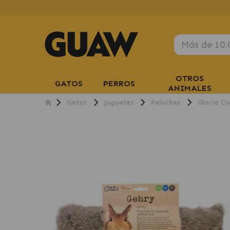
OTROS
GATOS
PERROS
ANIMALES
Gatos
Juguetes
Peluches
Gloria Co