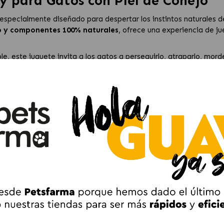
ry para Gatos con Piel de Conejo
especialmente diseñado para despertar los instintos naturales d
o y componentes 100% naturales
, ofrece una experiencia de j
, este juguete invita a los gatos a perseguirlo, atraparlo, morder
pción para mantener a tu mascota entretenida y activa, especia
izar la energía de forma positiva, contribuyendo al bienestar fí
Gehry
ión.
.
imiento ambiental.
activa.
ara tu gato