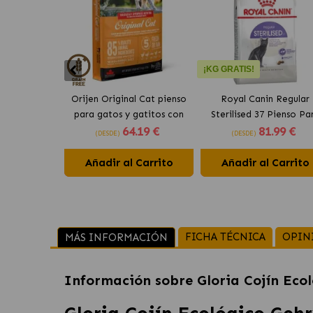
¡KG GRATIS!
Orijen Original Cat pienso
Royal Canin Regular
para gatos y gatitos con
Sterilised 37 Pienso Pa
64
.19 €
81
.99 €
pollo
Gato Adulto Esteriliza
(DESDE)
(DESDE)
Añadir al Carrito
Añadir al Carrito
FICHA TÉCNICA
OPIN
MÁS INFORMACIÓN
Información sobre
Gloria Cojín Eco