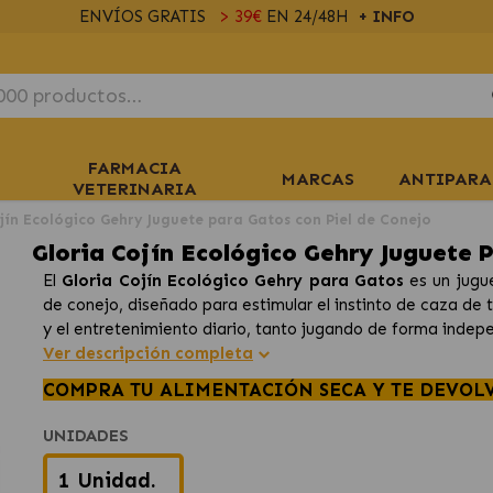
ENVÍOS GRATIS
> 39€
EN 24/48H
+ INFO
FARMACIA
MARCAS
ANTIPARA
VETERINARIA
jín Ecológico Gehry Juguete para Gatos con Piel de Conejo
Gloria Cojín Ecológico Gehry Juguete 
El
Gloria Cojín Ecológico Gehry para Gatos
es un jugue
de conejo, diseñado para estimular el instinto de caza de tu
y el entretenimiento diario, tanto jugando de forma inde
Ver descripción completa
COMPRA TU ALIMENTACIÓN SECA Y TE DEVOL
UNIDADES
1 Unidad.