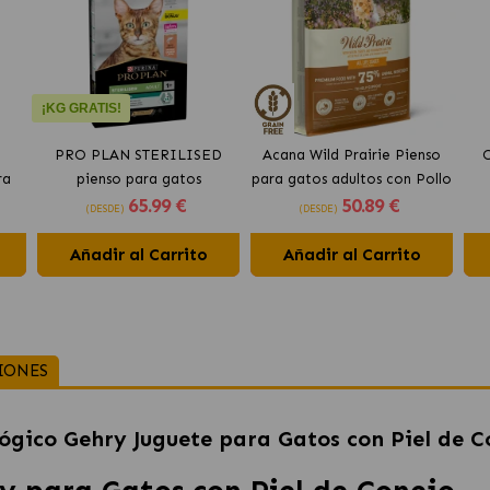
¡KG GRATIS!
PRO PLAN STERILISED
Acana Wild Prairie Pienso
O
ra
pienso para gatos
para gatos adultos con Pollo
65
.99 €
50
.89 €
do
esterilizados con salmón
y Pavo
(DESDE)
(DESDE)
Añadir al Carrito
Añadir al Carrito
IONES
lógico Gehry Juguete para Gatos con Piel de C