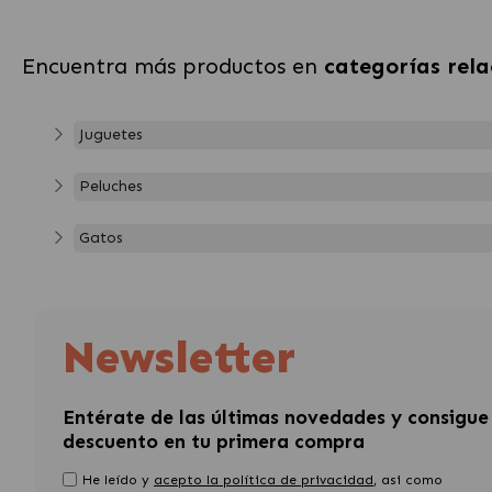
Encuentra más productos en
categorías rel
Juguetes
Peluches
Gatos
Newsletter
Entérate de las últimas novedades y consigue
descuento en tu primera compra
He leído y
acepto la política de privacidad
, asi como