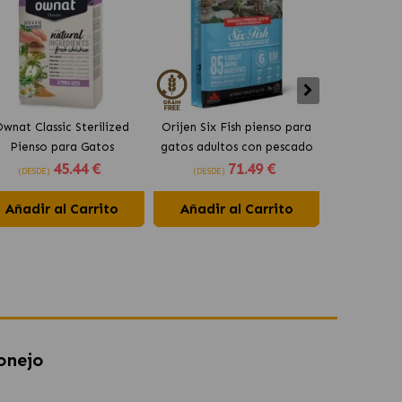
wnat Classic Sterilized
Orijen Six Fish pienso para
Acana Indo
Pienso para Gatos
gatos adultos con pescado
Gatos Adul
45
.44 €
71
.49 €
Esterilizados
(DESDE)
(DESDE)
(DESDE)
Añadir al Carrito
Añadir al Carrito
Añadir 
onejo