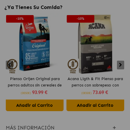
¿Ya Tienes Su Comida?
-10%
-10%
Pienso Orijen Original para
Acana Ligth & Fit Pienso para
perros adultos sin cereales de
perros con sobrepeso con
93
.99 €
73
.69 €
pollo
pollo fresco
(DESDE)
(DESDE)
Añadir al Carrito
Añadir al Carrito
MÁS INFORMACIÓN