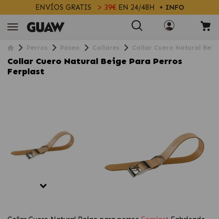
ENVÍOS GRATIS
> 39€
EN 24/48H
+ INFO
Perros
Paseo
Collares
Collar Cuero Natural Beig
Collar Cuero Natural Beige Para Perros
Ferplast