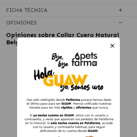
FICHA TÉCNICA
OPINIONES
Opiniones sobre
Collar Cuero Natural
Beige para perros Ferplast