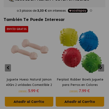
También Te Puede Interesar
ENVÍO GRATIS
Juguete Hueso Natural Jamon
Ferplast Rubber Bowls Juguete
C
40Grs 2 unidades Comestible 2
para Perros en Colores
5
.99 €
7
.99 €
unidades Ferplast
Surtidos
(DESDE)
(DESDE)
Añadir al Carrito
Añadir al Carrito