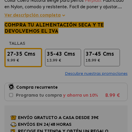
Collar Cuero Natural Beige para perros
Ferplast
Fabricado
en Nylon, comodo y resistente. Facil de poner y ajustar.
Cierre plastico
Ver descripción completa
COMPRA TU ALIMENTACIÓN SECA Y TE
DEVOLVEMOS EL IVA
TALLAS
27-35 Cms
35-43 Cms
37-45 Cms
9.99 €
13.99 €
18.99 €
Descubre nuestras promociones
Compra recurrente
8.99 €
Programa tu compra
y ahorra un 10%
ENVÍO GRATUITO A CASA DESDE 39€
ENVÍOS EN 24/48 HORAS
RECOGE EN TIENDA Y OBTÉN UN REGALO