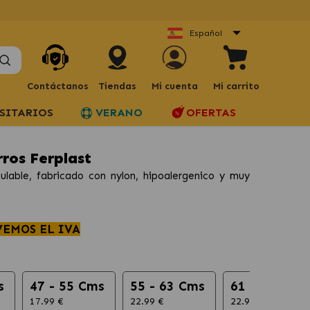
Español
Contáctanos
Tiendas
Mi cuenta
Mi carrito
SITARIOS
VERANO
OFERTAS
ros Ferplast
lable, fabricado con nylon, hipoalergenico y muy
VEMOS EL IVA
s
47 - 55 Cms
55 - 63 Cms
61 - 69 Cms
17.99 €
22.99 €
22.99 €