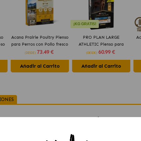
¡KG GRATIS!
so
Acana Prairie Poultry Pienso
PRO PLAN LARGE
Ac
eso
para Perros con Pollo fresco
ATHLETIC Pienso para
73
.49 €
60
.99 €
perros con pollo
(DESDE)
(DESDE)
Añadir al Carrito
Añadir al Carrito
IONES
ytona C Negro para perros Ferplast
su suave acolchado interior, el collar de nylon Daytona tiene cua