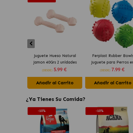
Juguete Hueso Natural
Ferplast Rubber Bowl
Jamon 40Grs 2 unidades
Juguete para Perros e
5
.99 €
7
.99 €
Comestible 2 unidades
Colores Surtidos
(DESDE)
(DESDE)
Ferplast
Añadir al Carrito
Añadir al Carrito
¿Ya Tienes Su Comida?
-10%
-10%