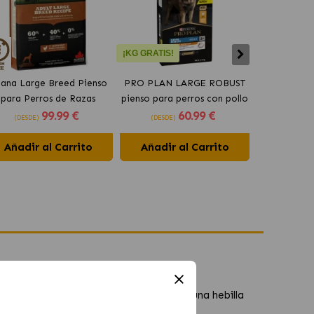
¡KG GRATIS!
ana Large Breed Pienso
PRO PLAN LARGE ROBUST
Orijen Sen
para Perros de Razas
pienso para perros con pollo
perros may
99
.99 €
60
.99 €
Grandes con Pollo
(DESDE)
(DESDE)
(DESDE)
Añadir al Carrito
Añadir al Carrito
Añadir 
tro agujeros para regular el tamaño con una hebilla