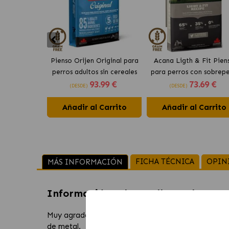
Pienso Orijen Original para
Acana Ligth & Fit Pien
perros adultos sin cereales
para perros con sobrep
93
.99 €
73
.69 €
de pollo
con pollo fresco
(DESDE)
(DESDE)
Añadir al Carrito
Añadir al Carrito
FICHA TÉCNICA
OPIN
MÁS INFORMACIÓN
Información sobre
Collar Nylon Da
Muy agradable para el cuello de tu perro gracias a 
de metal.