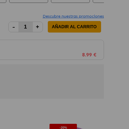
Descubre nuestras promociones
-
+
AÑADIR AL CARRITO
8.99 €
-20%
-20%