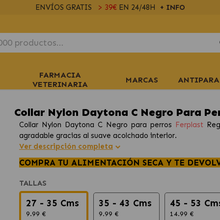
ENVÍOS GRATIS
> 39€
EN 24/48H
+ INFO
FARMACIA
MARCAS
ANTIPARA
VETERINARIA
Collar Nylon Daytona C Negro Para Per
Collar Nylon Daytona C Negro para perros
Ferplast
Regu
agradable gracias al suave acolchado interior.
Ver descripción completa
COMPRA TU ALIMENTACIÓN SECA Y TE DEVOL
TALLAS
27 - 35 Cms
35 - 43 Cms
45 - 53 Cm
9.99 €
9.99 €
14.99 €