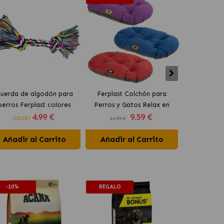
uerda de algodón para
Ferplast Colchón para
Ferplast Atl
perros Ferplast colores
Perros y Gatos Relax en
para Perr
4
.99 €
9
.59 €
surtidos
Colores Surtidos
Colore
(DESDE)
11.99 €
23.99 €
Añadir al Carrito
Añadir al Carrito
Añadir 
-10%
REGALO
-10%