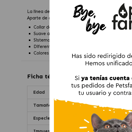
La linea de collares Daytona esta disponible en siet
Aparte de collares también encontrarás una linea c
Collar de nylon
Suave acolchado para máximo confort
Sistema de regulación por agujeros para que sea 
Diferentes tamaños ideales para cualquier tipo
Colores a juego con el resto de productos clási
Ficha técnica de
Collar Nylon Dayto
Edad
Tamaño
Especie
Impuestos