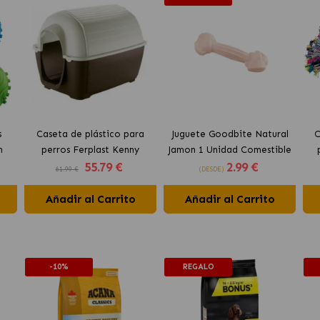
s
Caseta de plástico para
Juguete Goodbite Natural
C
n
perros Ferplast Kenny
Jamon 1 Unidad Comestible
55
.79 €
2
.99 €
Ferplast
61.99 €
(DESDE)
Añadir al Carrito
Añadir al Carrito
-10%
REGALO