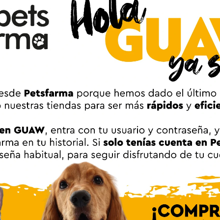
e tallas y propone, además de los colores clásicos como el negro, 
ompleta de collares y arneses de nylon para todo tipo de perros.
fácil ajustarlo
 de perro
cos como las correas y las correas de entrenamiento
na C Negro para perros Ferplast
Adulto
Todos los tamaños
Perro
II