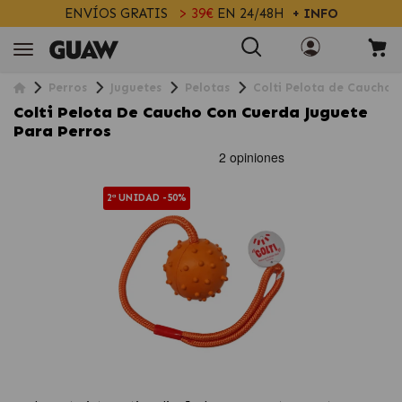
ENVÍOS GRATIS
> 39€
EN 24/48H
+ INFO
Perros
Juguetes
Pelotas
Colti Pelota de Caucho 
Colti Pelota De Caucho Con Cuerda Juguete
Para Perros
2ª UNIDAD -50%