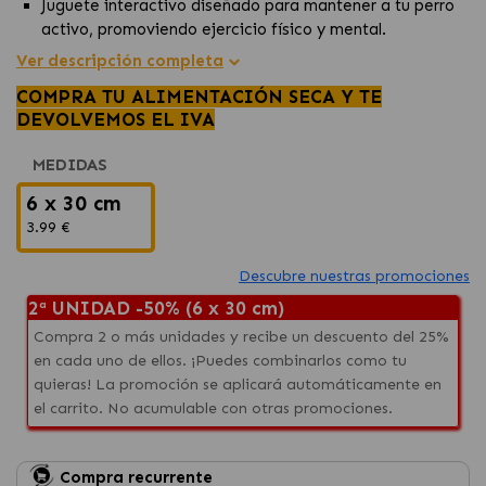
Juguete interactivo diseñado para mantener a tu perro
activo, promoviendo ejercicio físico y mental.
Ideal para sesiones de "tirar y traer", ofreciendo horas
Ver descripción completa
de diversión mientras cuida la salud dental de tu
COMPRA TU ALIMENTACIÓN SECA Y TE
mascota.
DEVOLVEMOS EL IVA
Hecho con materiales duraderos, este juguete resiste
largos periodos de juego, perfecto para el disfrute de tu
MEDIDAS
perro en interiores y exteriores.
6 x 30 cm
3.99 €
Descubre nuestras promociones
2ª UNIDAD -50% (6 x 30 cm)
Compra 2 o más unidades y recibe un descuento del 25%
en cada uno de ellos. ¡Puedes combinarlos como tu
quieras! La promoción se aplicará automáticamente en
el carrito. No acumulable con otras promociones.
Compra recurrente