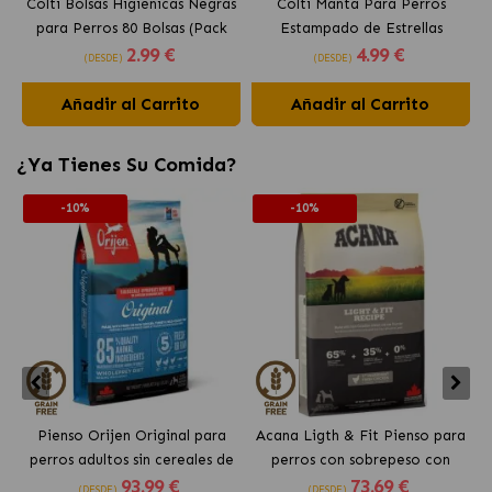
Colti Bolsas Higiénicas Negras
Colti Manta Para Perros
C
para Perros 80 Bolsas (Pack
Estampado de Estrellas
p
2
.99 €
4
.99 €
4x20ud)
(DESDE)
(DESDE)
Añadir al Carrito
Añadir al Carrito
¿Ya Tienes Su Comida?
-10%
-10%
Pienso Orijen Original para
Acana Ligth & Fit Pienso para
perros adultos sin cereales de
perros con sobrepeso con
93
.99 €
73
.69 €
pollo
pollo fresco
(DESDE)
(DESDE)