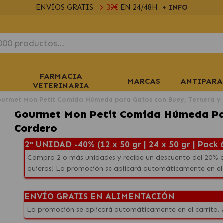
ENVÍOS GRATIS
> 39€
EN 24/48H
+ INFO
FARMACIA
MARCAS
ANTIPARA
VETERINARIA
urmet Mon Petit Comida Húmeda para Gatos con Buey, Ternera y
Gourmet Mon Petit Comida Húmeda Par
Cordero
2ª UNIDAD -40% (12 x 50 gr | 24 x 50 gr | Pack 6
Compra 2 o más unidades y recibe un descuento del 20% e
quieras! La promoción se aplicará automáticamente en el
ENVÍO GRATIS EN ALIMENTACIÓN
La promoción se aplicará automáticamente en el carrito.