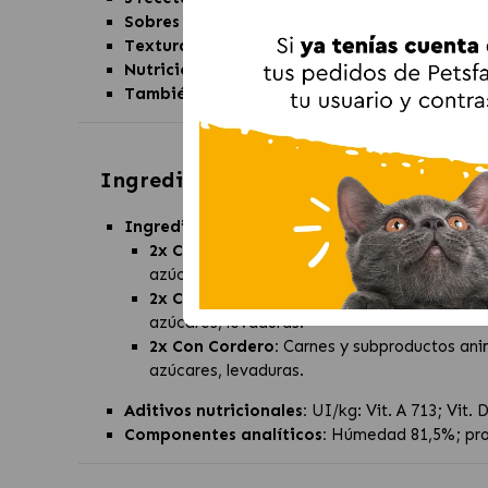
Sobres individuales:
mejor conservación y raci
Textura en salsa:
altamente palatable y fácil d
Nutrición equilibrada:
aporta proteínas y nutr
También disponible en pack de pescados
par
Ingredientes de
Gourmet Mon Petit
Ingredientes:
2x Con Buey:
Carnes y subproductos animale
azúcares, levaduras.
2x Con Ternera:
Carnes y subproductos anim
azúcares, levaduras.
2x Con Cordero:
Carnes y subproductos anim
azúcares, levaduras.
Aditivos nutricionales:
UI/kg: Vit. A 713; Vit. 
Componentes analíticos:
Húmedad 81,5%; prote