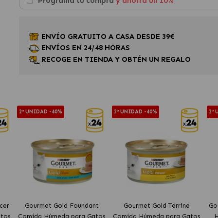
Programa tu compra
y ahorra un 10%
ENVÍO GRATUITO A CASA DESDE 39€
ENVÍOS EN 24/48 HORAS
RECOGE EN TIENDA Y OBTÉN UN REGALO
2ª UNIDAD -40%
2ª UNIDAD -40%
2ª
cer
Gourmet Gold Foundant
Gourmet Gold Terrine
Go
tos
Comida Húmeda para Gatos
Comida Húmeda para Gatos
H