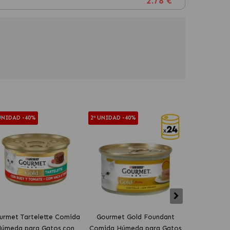
2.78 €
 UNIDAD -40%
2ª UNIDAD -40%
2ª UNIDAD -4
urmet Tartelette Comida
Gourmet Gold Foundant
Gourmet 
úmeda para Gatos con
Comida Húmeda para Gatos
Comida Húm