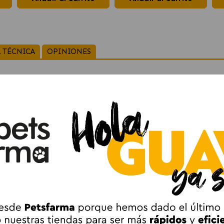
 TÉCNICA
OPINIONES
it Comida Húmeda para Gatos con Buey, Ter
Carnes para Gatos Adultos
s recetas irresistibles —
buey, ternera y cordero
— elaboradas 
a en pequeñas porciones y bañada en salsa, logrando una textur
éticos
, podrás servir siempre una ración fresca, conservando me
ticidad sin renunciar a la calidad.
rgo de la semana y mantener el interés de tu gato por su aliment
o para ofrecer mayor diversidad.