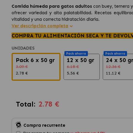
Comida húmeda para gatos adultos
con buey, ternera y
ofrecer variedad y alta palatabilidad. Recetas equilib
vitalidad y una correcta hidratación diaria.
Ver descripción completa
COMPRA TU ALIMENTACIÓN SECA Y TE DEVOL
UNIDADES
Pack ahorro
Pack ahorro
Pack 6 x 50 gr
12 x 50 gr
24 x 50 g
3.09 €
6.18 €
12.36 €
2.78 €
5.56 €
11.12 €
2.78 €
Total:
Compra recurrente