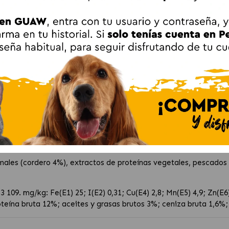
ones siempre frescas.
e consumir.
ientes esenciales para gatos adultos.
a ampliar la variedad.
 Comida Húmeda para Gatos con Buey, Terner
s (buey 4%), extractos de proteínas vegetales, pescados y subp
ales (ternera 4%), extractos de proteínas vegetales, pescados 
ales (cordero 4%), extractos de proteínas vegetales, pescados 
D3 109. mg/kg: Fe(E1) 25; I(E2) 0,31; Cu(E4) 2,8; Mn(E5) 4,9; Zn(E6
ína bruta 12%; aceites y grasas brutos 3%; ceniza bruta 1,6%; 