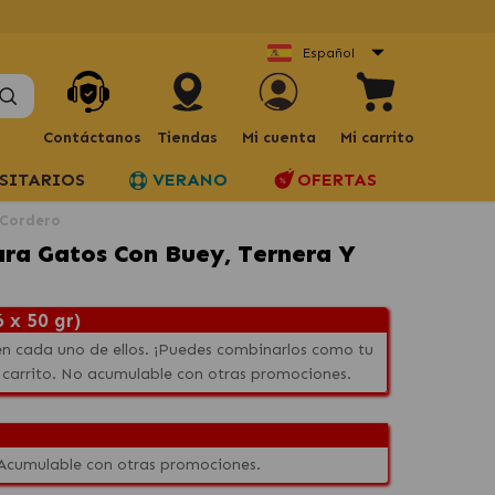
Español
Contáctanos
Tiendas
Mi cuenta
Mi carrito
SITARIOS
VERANO
OFERTAS
 Cordero
a Gatos Con Buey, Ternera Y
 x 50 gr)
n cada uno de ellos. ¡Puedes combinarlos como tu
 carrito. No acumulable con otras promociones.
 Acumulable con otras promociones.