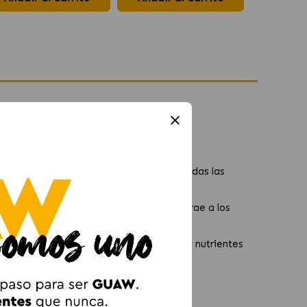
nera y Cordero
especialmente para gatos adultos de todas las
a tierna y muy apetecible.
jor el aroma y la jugosidad que tanto atrae a los
ación diaria. Además, aporta proteínas y nutrientes