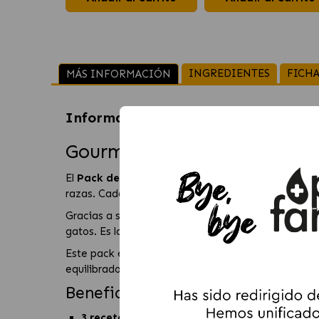
INGREDIENTES
FICHA
MÁS INFORMACIÓN
Información sobre
Gourmet Mon Pet
Gourmet Mon Petit Pack de 
El
Pack de Carnes Gourmet Mon Petit
combina tre
razas. Cada variedad está cuidadosamente trocead
Gracias a su formato en
sobres individuales herm
gatos. Es la solución ideal para quienes buscan prac
Este pack es perfecto para alternar sabores a lo la
equilibrados para contribuir a su bienestar general.
Beneficios del producto
3 recetas variadas:
con buey, ternera y corder