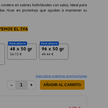
 cordero en sobres individuales con salsa, ideal para
radas ricas en proteínas que ayudan a mantener su
VEMOS EL IVA
Pack ahorro
Pack ahorro
r
48 x 50 gr
96 x 50 gr
24.72 €
49.44 €
Descubre nuestras promociones
-
+
AÑADIR AL CARRITO