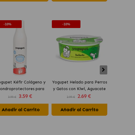
-10%
-10%
-10%
gupet Kéfir Colágeno y
Yogupet Helado para Perros
Yogupet Ga
ondroprotectores para
y Gatos con Kiwi, Aguacate
Natural con
3
.59 €
2
.69 €
rros y Gatos con Pera y
y Manzana
para Pe
3.99 €
2.99 €
3.99 €
Zanahoria
Añadir al Carrito
Añadir al Carrito
Añadir 