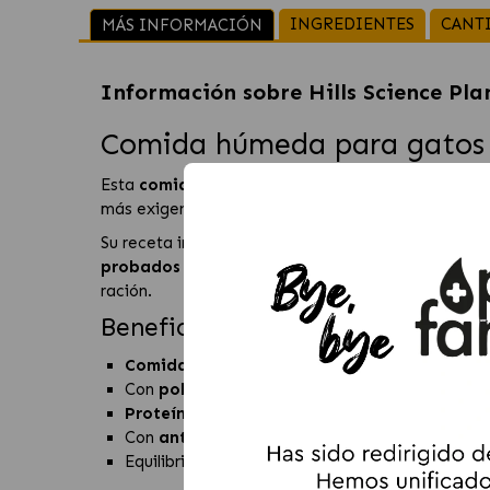
INGREDIENTES
CANT
MÁS INFORMACIÓN
Información sobre
Hills Science Pl
Comida húmeda para gatos a
Esta
comida húmeda para gatos adultos
con
po
más exigentes. Está especialmente formulada par
Su receta incorpora
proteínas de alta calidad
que
probados
y una combinación de
vitaminas C y E
q
ración.
Beneficios principales
Comida húmeda completa
para gatos adultos 
Con
pollo
y textura tierna en salsa, altamente p
Proteínas de alta calidad
para el mantenimien
Con
antioxidantes y vitaminas C y E
para apo
Equilibrio energético para ayudar a
mantener u