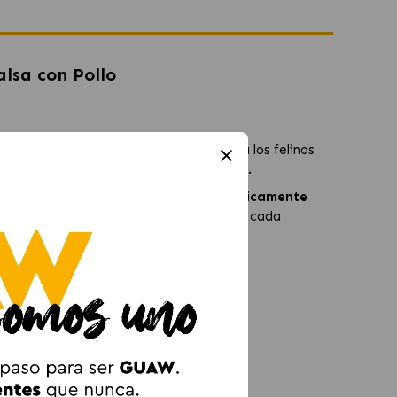
lsa con Pollo
alsa, diseñada para satisfacer incluso a los felinos
ner un estilo de vida activo y saludable.
ad. Además, contiene
antioxidantes clínicamente
 una nutrición completa y equilibrada en cada