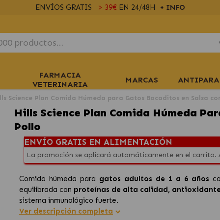
ENVÍOS GRATIS
> 39€
EN 24/48H
+ INFO
FARMACIA
MARCAS
ANTIPARA
VETERINARIA
lls Science Plan Comida Húmeda para Gatos Bocaditos en Salsa con
Hills Science Plan Comida Húmeda Par
Pollo
ENVÍO GRATIS EN ALIMENTACIÓN
La promoción se aplicará automáticamente en el carrito.
Comida húmeda para
gatos adultos de 1 a 6 años
c
equilibrada con
proteínas de alta calidad, antioxidante
sistema inmunológico fuerte.
Ver descripción completa