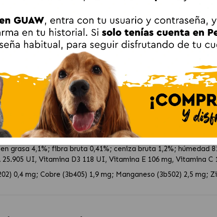
ado?
siten una
alimentación húmeda equilibrada
, sabrosa y adapt
n según peso y nivel de actividad. Una vez abierta la bolsita, con
sponible.
 Comida Húmeda para Gatos Bocaditos en Sals
productos de origen vegetal, azúcares, cereales, extractos de p
en grasa 4,1%; fibra bruta 0,41%; ceniza bruta 1,2%; húmedad 81
 25.905 UI, Vitamina D3 118 UI, Vitamina E 106 mg, Vitamina C 
202) 0,4 mg; Cobre (3b405) 1,9 mg; Manganeso (3b502) 2,5 mg; Z