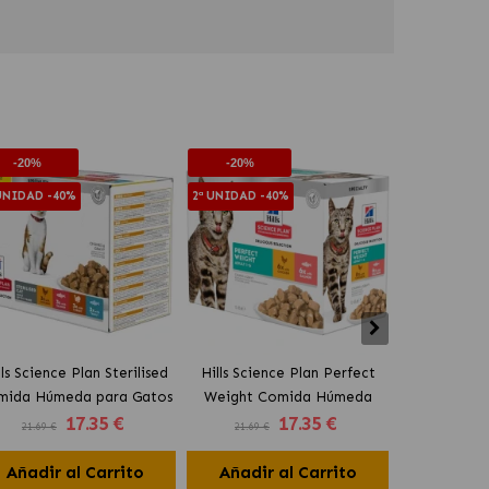
2ª UNIDAD -4
-20%
-20%
 UNIDAD -40%
2ª UNIDAD -40%
lls Science Plan Sterilised
Hills Science Plan Perfect
Pienso Hill
mida Húmeda para Gatos
Weight Comida Húmeda
Stomach & 
17
.35 €
17
.35 €
terilizados Bocaditos en
para Gatos Bocaditos en
adulto
21.69 €
21.69 €
23.92 €
Salsa Multipack Surtido
Salsa Multipack
Añadir al Carrito
Añadir al Carrito
Añadir 