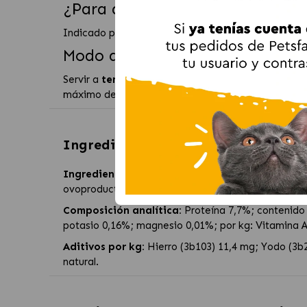
¿Para qué gatos está recomend
Indicado para
gatos adultos (1–6 años)
que nece
Modo de empleo
Servir a
temperatura ambiente
y ajustar la ració
máximo de 24 horas. Dejar siempre
agua fresca
di
Ingredientes de
Hills Science Plan
Ingredientes:
Carnes y subproductos animales, sub
ovoproductos, aceites y grasas.
Composición analítica:
Proteína 7,7%; contenido 
potasio 0,16%; magnesio 0,01%; por kg: Vitamina A
Aditivos por kg:
Hierro (3b103) 11,4 mg; Yodo (3b
natural.