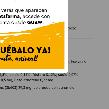
ada a su etapa de vida.
servar en refrigeración y consumir en un plazo
a con Pollo
roteínas vegetales, sustancias minerales, huevos y
,5%; calcio 0,14%; fósforo 0,12%; sodio 0,07%;
18,5 mg, Beta-caroteno 0,22 mg.
inc (3b603) 29,3 mg; coloreado con caramelo