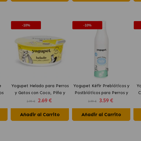
-10%
-10%
e
Yogupet Helado para Perros
Yogupet Kéfir Prebióticos y
Yo
os
y Gatos con Coco, Piña y
Postbióticos para Perros y
C
2
.69 €
3
.59 €
Plátano
Gatos con Arándanos y
Pe
2.99 €
3.99 €
Brócoli
Añadir al Carrito
Añadir al Carrito