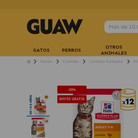
OTROS
GATOS
PERROS
ANIMALES
Gatos
Comida
Comida húmeda
Hi
-20%
ENVÍO GRATIS