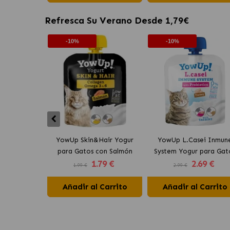
Refresca Su Verano Desde 1,79€
-10%
-10%
YowUp Skin&Hair Yogur
YowUp L.Casei Inmun
para Gatos con Salmón
System Yogur para Gat
1
.79 €
2
.69 €
con Pavo
1.99 €
2.99 €
Añadir al Carrito
Añadir al Carrito