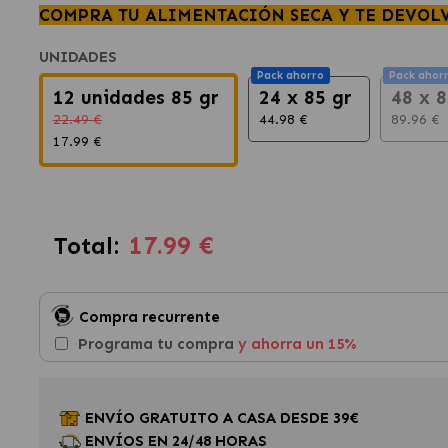
COMPRA TU ALIMENTACIÓN SECA Y TE DEVOL
UNIDADES
Pack ahorro
Pack ahor
12 unidades 85 gr
24 x 85 gr
48 x 8
22.49 €
44.98 €
89.96 €
17.99 €
17.99 €
Total:
Compra recurrente
Programa tu compra
y ahorra un 15%
ENVÍO GRATUITO A CASA DESDE 39€
ENVÍOS EN 24/48 HORAS