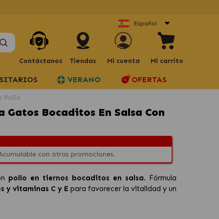
Español
Contáctanos
Tiendas
Mi cuenta
Mi carrito
SITARIOS
VERANO
OFERTAS
 Pollo
a Gatos Bocaditos En Salsa Con
 Acumulable con otras promociones.
on
pollo en tiernos bocaditos en salsa
. Fórmula
s y vitaminas C y E
para favorecer la vitalidad y un