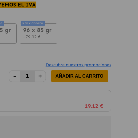
VEMOS EL IVA
ro
Pack ahorro
5 gr
96 x 85 gr
179.92 €
Descubre nuestras promociones
-
+
AÑADIR AL CARRITO
19.12 €