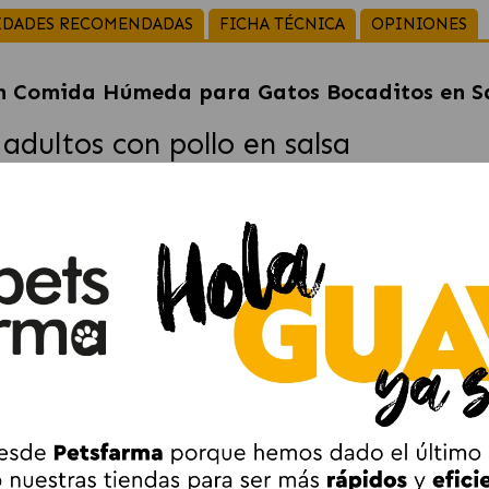
IDADES RECOMENDADAS
FICHA TÉCNICA
OPINIONES
an Comida Húmeda para Gatos Bocaditos en Sa
dultos con pollo en salsa
llo
ofrece una textura suave y jugosa en prácticos bocaditos en s
a gatos de
1 a 6 años
, aportando la energía necesaria para mante
 ayudan a preservar la
masa muscular
y a mantener la vitalid
ue contribuyen a reforzar el
sistema inmunológico
, ofreciendo
de 1 a 6 años.
alatable.
to muscular.
yar la inmunidad.
n peso saludable
.