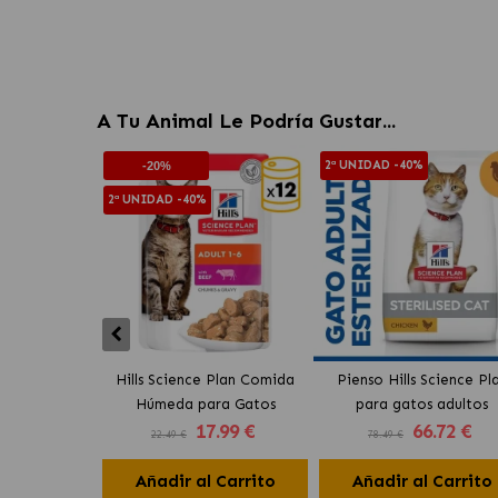
A Tu Animal Le Podría Gustar...
2ª UNIDAD -40%
-20%
2ª UNIDAD -40%
Hills Science Plan Comida
Pienso Hills Science Pl
Húmeda para Gatos
para gatos adultos
17
.99 €
66
.72 €
Bocaditos en Salsa con
esterilizados con poll
22.49 €
78.49 €
Ternera
Añadir al Carrito
Añadir al Carrito