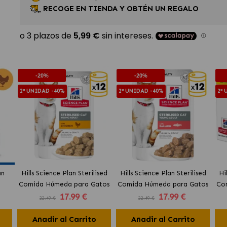
RECOGE EN TIENDA Y OBTÉN UN REGALO
-20%
-20%
2ª UNIDAD -40%
2ª UNIDAD -40%
2ª
an
Hills Science Plan Sterilised
Hills Science Plan Sterilised
Hi
Comida Húmeda para Gatos
Comida Húmeda para Gatos
Co
17
.99 €
17
.99 €
o
Esterilizados Bocaditos en
Esterilizados Bocaditos en
Es
22.49 €
22.49 €
Salsa con Pollo
Salsa con Salmón
Añadir al Carrito
Añadir al Carrito