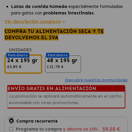
Latas de comida húmeda
especialmente formuladas
para gatos con
problemas intestinales.
Son
altamente digestibles
y
minimizan el riesgo de
Ver descripción completa
reacciones
adversas gastrointestinales.
COMPRA TU ALIMENTACIÓN SECA Y TE
Ofrecen una nutrición
completa y equilibrada,
DEVOLVEMOS EL IVA
contribuyendo además a una
hidratación diaria
óptima.
UNIDADES
Pack ahorro
Pack ahorro
24 x 195 gr
48 x 195 gr
65.89 €
131.78 €
Descubre nuestras promociones
ENVÍO GRATIS EN ALIMENTACIÓN
La promoción se aplicará automáticamente en el carrito.
Acumulable con otras promociones.
Compra recurrente
59.30 €
Programa tu compra
y ahorra un 10%