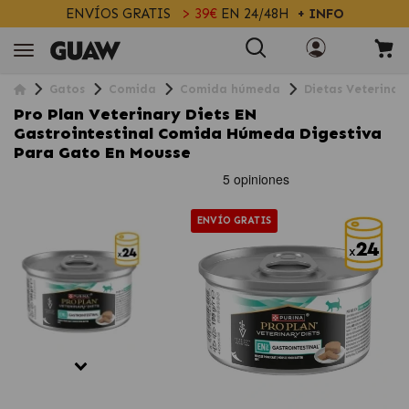
ENVÍOS GRATIS
> 39€
EN 24/48H
+ INFO
Gatos
Comida
Comida húmeda
Dietas Veterinar
Pro Plan Veterinary Diets EN
Gastrointestinal Comida Húmeda Digestiva
Para Gato En Mousse
ENVÍO GRATIS