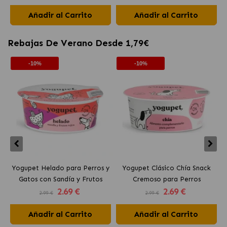
Diabetes en Mousse
Añadir al Carrito
Añadir al Carrito
Rebajas De Verano Desde 1,79€
-10%
-10%
Yogupet Helado para Perros y
Yogupet Clásico Chía Snack
Gatos con Sandía y Frutos
Cremoso para Perros
2
.69 €
2
.69 €
Rojos
2.99 €
2.99 €
Añadir al Carrito
Añadir al Carrito