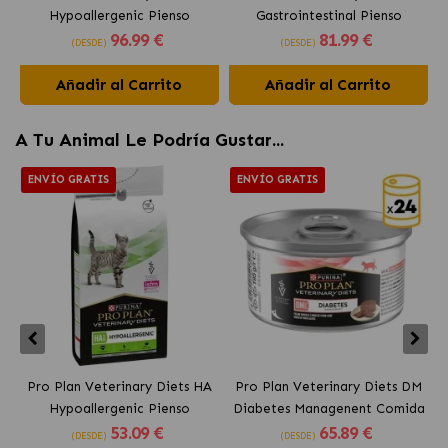
Hypoallergenic Pienso
Gastrointestinal Pienso
96
.99 €
81
.99 €
Hipoalergénico para Perros
Digestivo para Perros
(DESDE)
(DESDE)
Añadir al Carrito
Añadir al Carrito
A Tu Animal Le Podría Gustar...
ENVÍO GRATIS
ENVÍO GRATIS
Pro Plan Veterinary Diets HA
Pro Plan Veterinary Diets DM
Hypoallergenic Pienso
Diabetes Managenent Comida
53
.09 €
65
.89 €
Hipoalergénico para Gatos
Húmeda para Gatos con
(DESDE)
(DESDE)