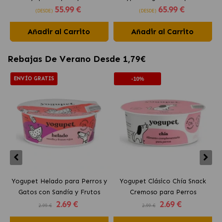
55
.99 €
65
.99 €
para perros
(DESDE)
(DESDE)
Añadir al Carrito
Añadir al Carrito
Rebajas De Verano Desde 1,79€
ENVÍO GRATIS
-10%
Yogupet Helado para Perros y
Yogupet Clásico Chía Snack
Gatos con Sandía y Frutos
Cremoso para Perros
2
.69 €
2
.69 €
Rojos
2.99 €
2.99 €