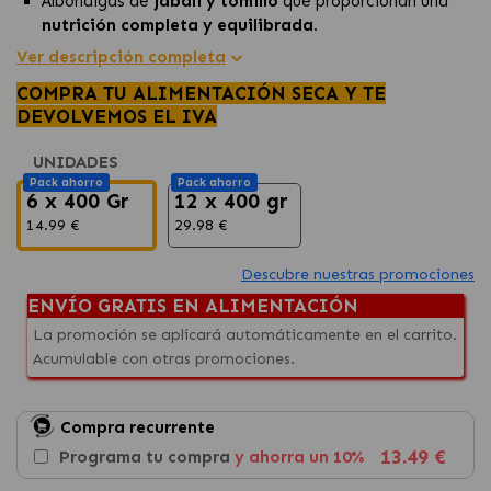
Albóndigas de
jabalí y tomillo
que proporcionan una
nutrición completa y equilibrada.
Sin cereales, gluten, conservantes ni saborizantes
Ver descripción completa
artificiales.
COMPRA TU ALIMENTACIÓN SECA Y TE
La combinación única de jabalí y tomillo ofrece una
alta
DEVOLVEMOS EL IVA
palatabilidad,
estimulando el
apetito
y
proporcionando una
experiencia gastronómica
UNIDADES
deliciosa.
Pack ahorro
Pack ahorro
6 x 400 Gr
12 x 400 gr
14.99 €
29.98 €
Descubre nuestras promociones
ENVÍO GRATIS EN ALIMENTACIÓN
La promoción se aplicará automáticamente en el carrito.
Acumulable con otras promociones.
Compra recurrente
13.49 €
Programa tu compra
y ahorra un 10%