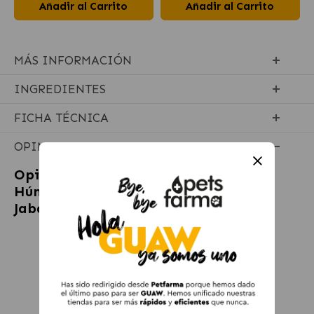
Añadir al Carrito
Añadir al Carrito
MÁS INFORMACIÓN
INGREDIENTES
FICHA TÉCNICA
OPINIONES
Opiniones sobre
Alpha Spirit Comida
Húmeda para Perros Albóndigas de
Jabalí