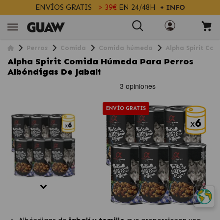
ENVÍOS GRATIS
> 39€
EN 24/48H
+ INFO
Perros
Comida
Comida húmeda
Alpha Spirit Co
Alpha Spirit Comida Húmeda Para Perros
Albóndigas De Jabalí
ENVÍO GRATIS