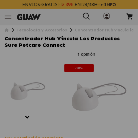
ENVÍOS GRATIS
> 39€
EN 24/48H
+ INFO
Tecnología y Accesorios
Concentrador Hub vincula los
Concentrador Hub Vincula Los Productos
Sure Petcare Connect
-20%