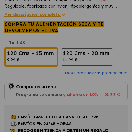
Regulable, fabricado con nylon, hipoalergenico y muy
agradable gracias al suave acolchado interior.
Ver descripción completa
COMPRA TU ALIMENTACIÓN SECA Y TE
DEVOLVEMOS EL IVA
TALLAS
120 Cms - 15 mm
120 Cms - 20 mm
9.99 €
11.99 €
Descubre nuestras promociones
Compra recurrente
8.99 €
Programa tu compra
y ahorra un 10%
ENVÍO GRATUITO A CASA DESDE 39€
ENVÍOS EN 24/48 HORAS
RECOGE EN TIENDA Y OBTÉN UN REGALO