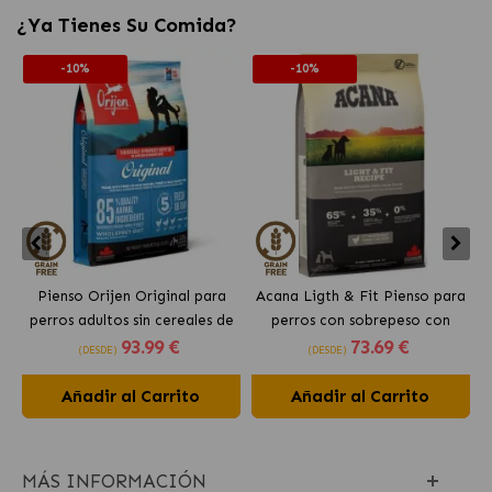
¿Ya Tienes Su Comida?
-10%
-10%
Pienso Orijen Original para
Acana Ligth & Fit Pienso para
perros adultos sin cereales de
perros con sobrepeso con
93
.99 €
73
.69 €
pollo
pollo fresco
(DESDE)
(DESDE)
Añadir al Carrito
Añadir al Carrito
MÁS INFORMACIÓN