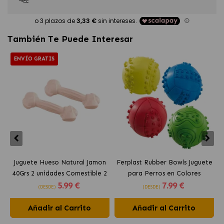
También Te Puede Interesar
ENVÍO GRATIS
Juguete Hueso Natural Jamon
Ferplast Rubber Bowls Juguete
C
40Grs 2 unidades Comestible 2
para Perros en Colores
5
.99 €
7
.99 €
unidades Ferplast
Surtidos
(DESDE)
(DESDE)
Añadir al Carrito
Añadir al Carrito