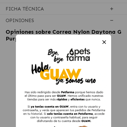
FICHA TÉCNICA
OPINIONES
Opiniones sobre
Correa Nylon Daytona G
Purple para perros Ferplast