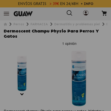
ENVÍOS GRATIS
> 39€
EN 24/48H
+ INFO
Perros
FARMACIA
Dermatitis y problemas piel
De
Dermoscent Champu Physio Para Perros Y
Gatos