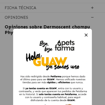
FICHA TÉCNICA
OPINIONES
Opiniones sobre
Dermoscent champu
Physio para perros y gatos