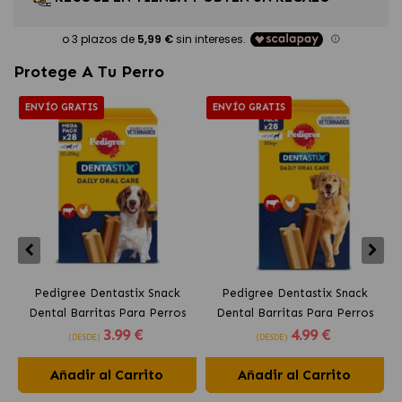
Protege A Tu Perro
ENVÍO GRATIS
ENVÍO GRATIS
Pedigree Dentastix Snack
Pedigree Dentastix Snack
Dental Barritas Para Perros
Dental Barritas Para Perros
3
.99 €
4
.99 €
Medianos 10-25 kg
Grandes +25 kg
(DESDE)
(DESDE)
Añadir al Carrito
Añadir al Carrito