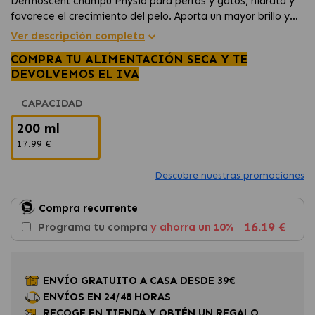
Dermoscent champu Physio para perros y gatos, hidrata y
favorece el crecimiento del pelo. Aporta un mayor brillo y
una perfecta salud al pelaje del perro.
Ver descripción completa
COMPRA TU ALIMENTACIÓN SECA Y TE
DEVOLVEMOS EL IVA
CAPACIDAD
200 ml
17.99 €
Descubre nuestras promociones
Compra recurrente
16.19 €
Programa tu compra
y ahorra un 10%
ENVÍO GRATUITO A CASA DESDE 39€
ENVÍOS EN 24/48 HORAS
RECOGE EN TIENDA Y OBTÉN UN REGALO