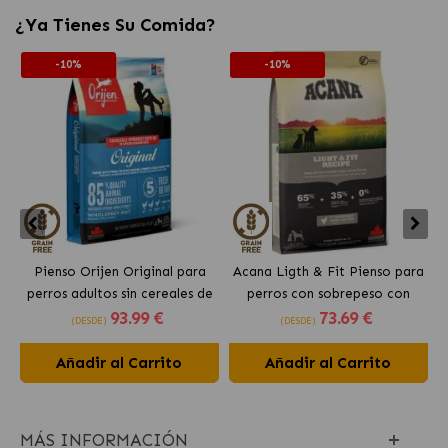
¿Ya Tienes Su Comida?
-10%
-10%
Pienso Orijen Original para
Acana Ligth & Fit Pienso para
perros adultos sin cereales de
perros con sobrepeso con
93
.99 €
73
.69 €
pollo
pollo fresco
(DESDE)
(DESDE)
Añadir al Carrito
Añadir al Carrito
MÁS INFORMACIÓN