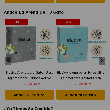
Añade La Arena De Tu Gato
-20%
-20%
Blutive Arena para Gatos Ultra
Blutive Arena para Gatos Ultra
B
Aglomerante Carbón Activo
Aglomerante Aroma Fresh
24
.00 €
20
.80 €
30.00 €
26.00 €
Añadir al Carrito
Añadir al Carrito
¿Ya Tienes Su Comida?