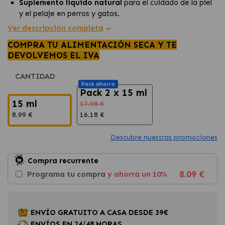
Suplemento líquido natural
para el cuidado de la piel
y el pelaje en perros y gatos.
Rico en ácidos grasos omega 3 y 6
, esenciales para
Ver descripción completa
una piel sana.
COMPRA TU ALIMENTACIÓN SECA Y TE
Ideal para animales con sensibilidad cutánea
o
DEVOLVEMOS EL IVA
pérdida de pelo excesiva.
CANTIDAD
Pack ahorro
Pack 2 x 15 ml
15 ml
17.98 €
8.99 €
16.18 €
Descubre nuestras promociones
Compra recurrente
8.09 €
Programa tu compra
y ahorra un 10%
ENVÍO GRATUITO A CASA DESDE 39€
ENVÍOS EN 24/48 HORAS