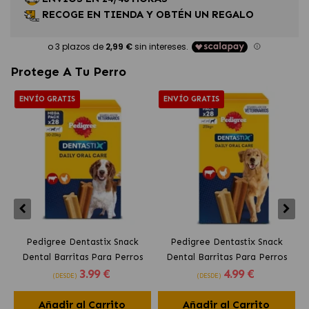
RECOGE EN TIENDA Y OBTÉN UN REGALO
Protege A Tu Perro
ENVÍO GRATIS
ENVÍO GRATIS
Pedigree Dentastix Snack
Pedigree Dentastix Snack
Dental Barritas Para Perros
Dental Barritas Para Perros
3
.99 €
4
.99 €
Medianos 10-25 kg
Grandes +25 kg
(DESDE)
(DESDE)
Añadir al Carrito
Añadir al Carrito