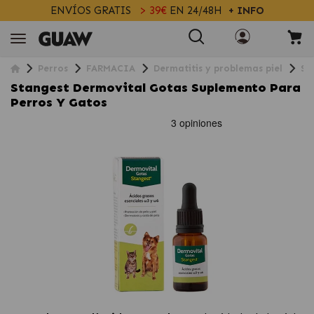
ENVÍOS GRATIS
> 39€
EN 24/48H
+ INFO
Perros
FARMACIA
Dermatitis y problemas piel
St
Stangest Dermovital Gotas Suplemento Para
Perros Y Gatos