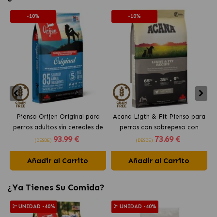
-10%
-10%
Pienso Orijen Original para
Acana Ligth & Fit Pienso para
perros adultos sin cereales de
perros con sobrepeso con
93
.99 €
73
.69 €
pollo
pollo fresco
(DESDE)
(DESDE)
Añadir al Carrito
Añadir al Carrito
¿Ya Tienes Su Comida?
2ª UNIDAD -40%
2ª UNIDAD -40%