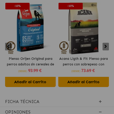
-10%
-10%
Pienso Orijen Original para
Acana Ligth & Fit Pienso para
perros adultos sin cereales de
perros con sobrepeso con
93
.99 €
73
.69 €
pollo
pollo fresco
(DESDE)
(DESDE)
Añadir al Carrito
Añadir al Carrito
FICHA TÉCNICA
OPINIONES