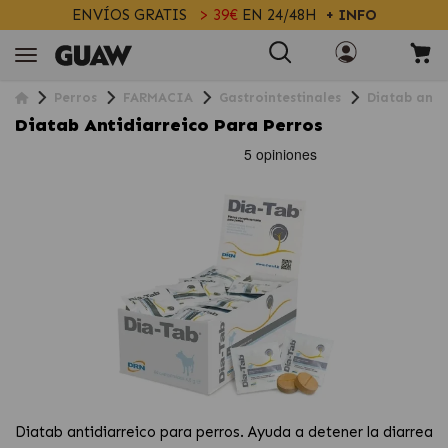
ENVÍOS GRATIS
> 39€
EN 24/48H
+ INFO
Perros
FARMACIA
Gastrointestinales
Diatab anti
Diatab Antidiarreico Para Perros
Diatab antidiarreico para perros. Ayuda a detener la diarrea