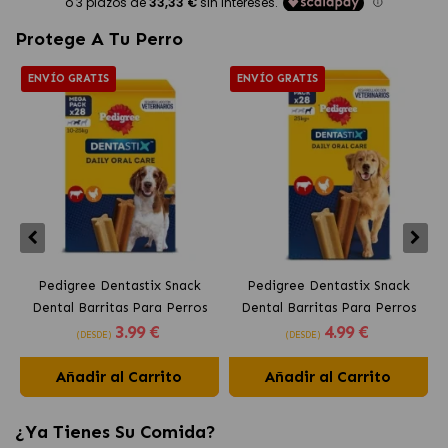
Protege A Tu Perro
ENVÍO GRATIS
ENVÍO GRATIS
Pedigree Dentastix Snack
Pedigree Dentastix Snack
Dental Barritas Para Perros
Dental Barritas Para Perros
3
.99 €
4
.99 €
Medianos 10-25 kg
Grandes +25 kg
(DESDE)
(DESDE)
Añadir al Carrito
Añadir al Carrito
¿Ya Tienes Su Comida?