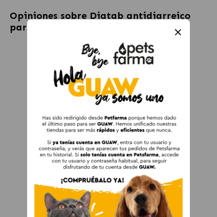
Opiniones sobre
Diatab antidiarreico
para perros