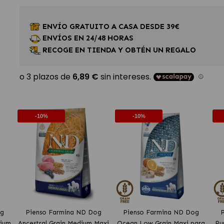
ENVÍO GRATUITO A CASA DESDE 39€
ENVÍOS EN 24/48 HORAS
RECOGE EN TIENDA Y OBTÉN UN REGALO
-10%
-10%
og
Pienso Farmina ND Dog
Pienso Farmina ND Dog
P
dium
Ancestral Grain Medium Maxi
Ocean Low Grain Maxi para
Pu