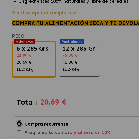
Ingredientes 100% naturales
y
libre de cereales.
Ver descripción completa
COMPRA TU ALIMENTACIÓN SECA Y TE DEVOL
PESO
Mejor €/Kg
Pack ahorro
6 x 285 Grs.
12 x 285 Gr
22.99 €
45.98 €
20.69 €
41.38 €
12.10 €/Kg
12.10 €/Kg
20.69 €
Total:
Compra recurrente
Programa tu compra
y ahorra un 10%