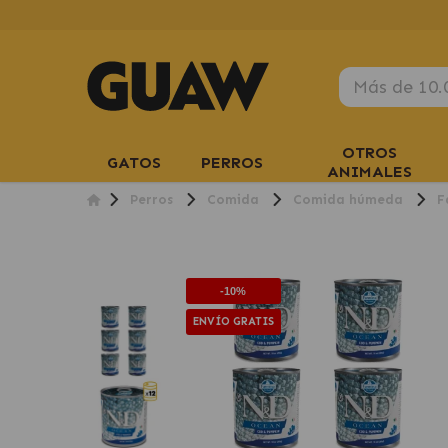
OTROS
GATOS
PERROS
ANIMALES
Perros
Comida
Comida húmeda
F
-10%
ENVÍO GRATIS