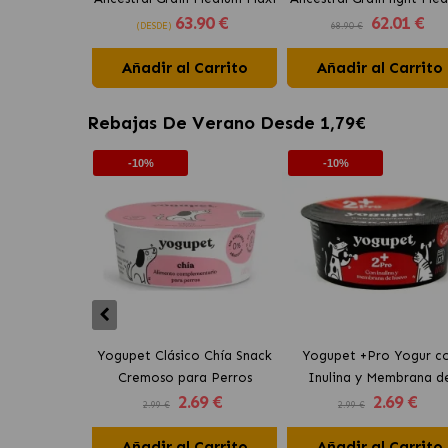
63
.90 €
62
.01 €
para perros con pollo
Maxi para perros con po
(DESDE)
68.90 €
Añadir al Carrito
Añadir al Carrito
Rebajas De Verano Desde 1,79€
-10%
-10%
Yogupet Clásico Chía Snack
Yogupet +Pro Yogur c
Cremoso para Perros
Inulina y Membrana d
2
.69 €
2
.69 €
Huevo para Perros y Ga
2.99 €
2.99 €
Añadir al Carrito
Añadir al Carrito