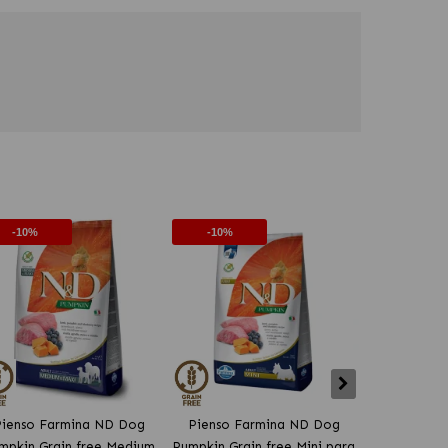
-10%
-10%
-10%
ienso Farmina ND Dog
Pienso Farmina ND Dog
Pienso Fa
mpkin Grain free Medium
Pumpkin Grain free Mini para
Pumpkin Grai