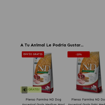
A Tu Animal Le Podría Gustar...
ENVÍO GRATIS
-10%
¡KG GRATIS!
Pienso Farmina ND Dog
Pienso Farmina ND D
Ancestral Grain Medium Maxi
Ancestral Grain light Me