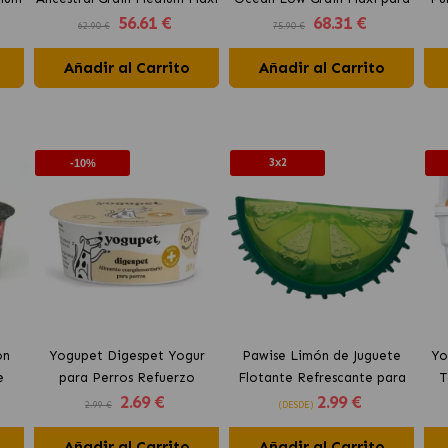
56
.61 €
68
.31 €
llo
para perros con cordero
perros con Bacalao
62.90 €
75.90 €
Añadir al Carrito
Añadir al Carrito
3x2
-10%
on
Yogupet Digespet Yogur
Pawise Limón de Juguete
Yo
e
para Perros Refuerzo
Flotante Refrescante para
T
2
.69 €
2
.99 €
tos
Digestivo
Perros 12 cm
2.99 €
(DESDE)
Añadir al Carrito
Añadir al Carrito