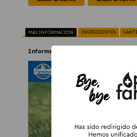
INGREDIENTES
CANT
MÁS INFORMACIÓN
Información sobre
Farmina ND Oce