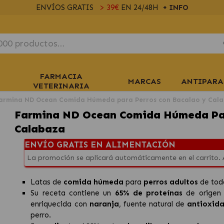
ENVÍOS GRATIS
> 39€
EN 24/48H
+ INFO
FARMACIA
MARCAS
ANTIPARA
VETERINARIA
armina ND Ocean Comida Húmeda para Perros con Bacalao y Cal
Farmina ND Ocean Comida Húmeda Par
Calabaza
ENVÍO GRATIS EN ALIMENTACIÓN
La promoción se aplicará automáticamente en el carrito.
Latas de
comida húmeda
para
perros adultos
de toda
Su receta contiene
un
65% de proteínas
de origen 
enriquecida con
naranja
, fuente natural de
antioxid
perro.