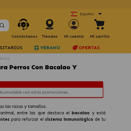
Español
Contáctanos
Tiendas
Mi cuenta
Mi carrito
SITARIOS
VERANO
OFERTAS
abaza
a Perros Con Bacalao Y
 Acumulable con otras promociones.
s las razas y tamaños.
animal, entre las que destaca el
bacalao
y está
antes
para reforzar el
sistema inmunológico
de tu