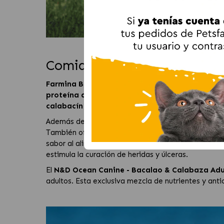
Comida húmeda para perro 
Farmina Bacalao & Calabaza Adulto en lata
es 
proteína de origen animal
, lo que agrega más
am
calabacín
y la
calabaza
son ricos en vitaminas A
Además de eso, el agregado de
frutas y verduras
También ofrece una variedad de nutrientes esencial
sabor al alimento, la fibra felina facilita la digest
estimula la curación de heridas y úlceras.
El
N&D Ocean Canine - Bacalao & Calabaza Adul
adultos. Esta exclusiva mezcla de nutrientes y anti