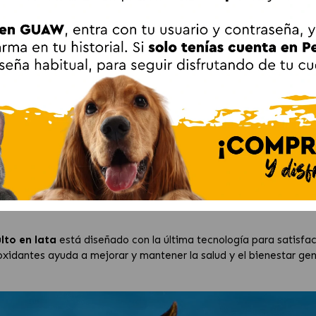
Farmina ND Ocean Bacalao.
una comida húmeda saludable para perros adultos. Está
libre de
inoácidos
para mejorar y mantener la
condición física
del per
, C, E y K, que contribuyen enormemente al buen funcionamiento 
ayudan a mantener sanas las
células del cabello
, estimulan la
d
es para los esfuerzos físicos más exigentes de los canes adultos
ión de los alimentos, la zinc es importante para la constitución de
to en lata
está diseñado con la última tecnología para satisface
oxidantes ayuda a mejorar y mantener la salud y el bienestar gen