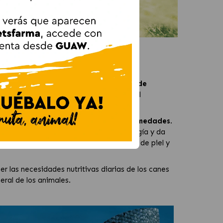
 cereales
y contiene alrededor del
65% de
ro. Los ingredientes como el
bacalao
, el
del sistema inmunológico.
igestión
y
reducen el riesgo de enfermedades
.
. La grasa realza la producción de energía y da
 los tejidos, ayuda a combatir infecciones de piel y
r las necesidades nutritivas diarias de los canes
eral de los animales.