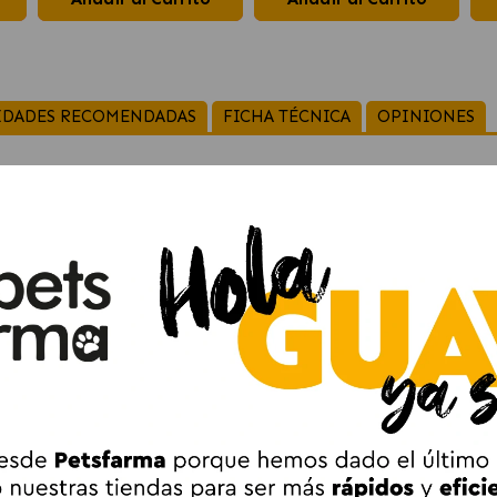
IDADES RECOMENDADAS
FICHA TÉCNICA
OPINIONES
an Comida Húmeda para Perros con Bacalao 