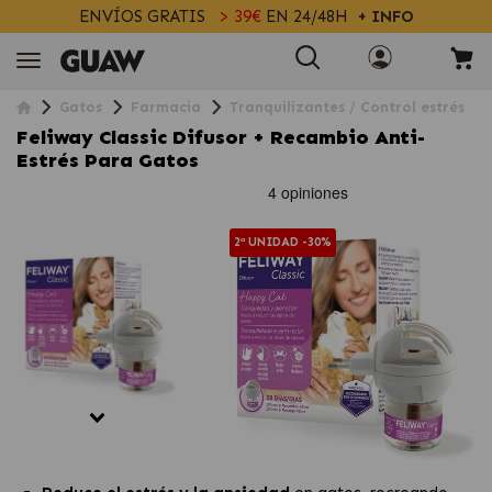
ENVÍOS GRATIS
> 39€
EN 24/48H
+ INFO
Gatos
Farmacia
Tranquilizantes / Control estrés
Feliway Classic Difusor + Recambio Anti-
Estrés Para Gatos
2ª UNIDAD -30%