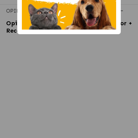
OPINIONES
Opiniones sobre
Feliway Classic Difusor +
Recambio Anti-Estrés para Gatos