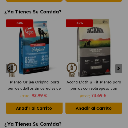
¿Ya Tienes Su Comida?
-10%
-10%
Pienso Orijen Original para
Acana Ligth & Fit Pienso para
perros adultos sin cereales de
perros con sobrepeso con
93
.99 €
73
.69 €
pollo
pollo fresco
(DESDE)
(DESDE)
Añadir al Carrito
Añadir al Carrito
¿Ya Tienes Su Comida?