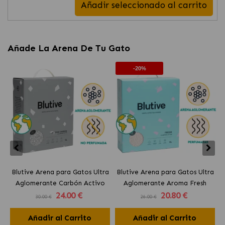
Añadir seleccionado al carrito
Añade La Arena De Tu Gato
-20%
Blutive Arena para Gatos Ultra
Blutive Arena para Gatos Ultra
B
Aglomerante Carbón Activo
Aglomerante Aroma Fresh
24
.00 €
20
.80 €
30.00 €
26.00 €
Añadir al Carrito
Añadir al Carrito