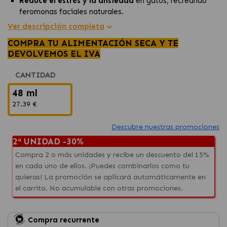
Reduce el estrés y la ansiedad
en gatos, recreando
feromonas faciales naturales.
Ideal para combatir el
marcaje, rascado excesivo y
Ver descripción completa
comportamientos indeseados
.
COMPRA TU ALIMENTACIÓN SECA Y TE
Fácil de usar: conecta el
difusor Feliway Classic
y
DEVOLVEMOS EL IVA
disfruta de un ambiente más tranquilo para tu gato.
CANTIDAD
48 ml
27.39 €
Descubre nuestras promociones
2ª UNIDAD -30%
Compra 2 o más unidades y recibe un descuento del 15%
en cada uno de ellos. ¡Puedes combinarlos como tu
quieras! La promoción se aplicará automáticamente en
el carrito. No acumulable con otras promociones.
Compra recurrente