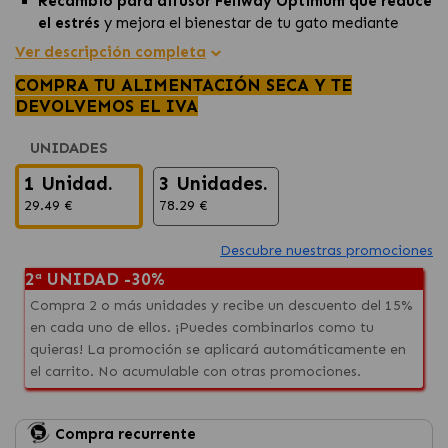
Recambio para difusor Feliway Optimum que reduce
el estrés
y mejora el bienestar de tu gato mediante
feromonas sintéticas relajantes.
Ver descripción completa
Ideal para resolver problemas como el
marcaje con
COMPRA TU ALIMENTACIÓN SECA Y TE
orina
y los
rascados excesivos
.
DEVOLVEMOS EL IVA
Compatible con el
difusor Feliway Optimum
,
proporcionando una solución continua y efectiva.
UNIDADES
1 Unidad.
3 Unidades.
29.49 €
78.29 €
Descubre nuestras promociones
2ª UNIDAD -30%
Compra 2 o más unidades y recibe un descuento del 15%
en cada uno de ellos. ¡Puedes combinarlos como tu
quieras! La promoción se aplicará automáticamente en
el carrito. No acumulable con otras promociones.
Compra recurrente