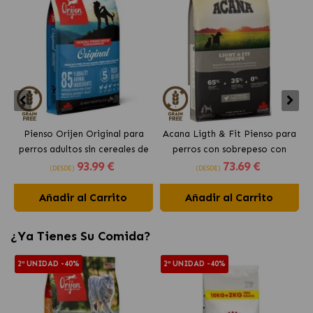
Pienso Orijen Original para
Acana Ligth & Fit Pienso para
perros adultos sin cereales de
perros con sobrepeso con
93
.99 €
73
.69 €
pollo
pollo fresco
(DESDE)
(DESDE)
Añadir al Carrito
Añadir al Carrito
¿Ya Tienes Su Comida?
2ª UNIDAD -40%
2ª UNIDAD -40%