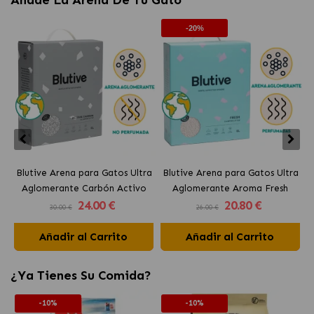
-20%
Blutive Arena para Gatos Ultra
Blutive Arena para Gatos Ultra
B
Aglomerante Carbón Activo
Aglomerante Aroma Fresh
24
.00 €
20
.80 €
30.00 €
26.00 €
Añadir al Carrito
Añadir al Carrito
¿Ya Tienes Su Comida?
-10%
-10%