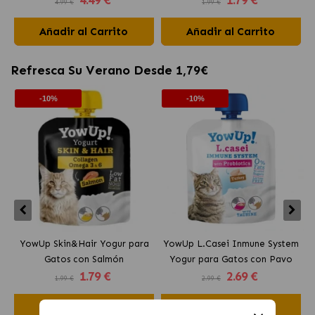
4.99 €
1.99 €
Añadir al Carrito
Añadir al Carrito
Refresca Su Verano Desde 1,79€
-10%
-10%
YowUp Skin&Hair Yogur para
YowUp L.Casei Inmune System
Y
Gatos con Salmón
Yogur para Gatos con Pavo
1
.79 €
2
.69 €
1.99 €
2.99 €
Añadir al Carrito
Añadir al Carrito