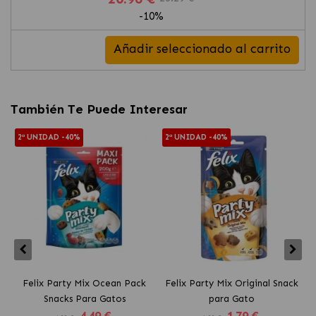
-10%
Añadir seleccionado al carrito
También Te Puede Interesar
2ª UNIDAD -40%
2ª UNIDAD -40%
Felix Party Mix Ocean Pack
Felix Party Mix Original Snack
Snacks Para Gatos
para Gato
4
.49 €
1
.79 €