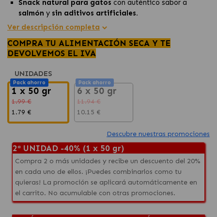
Snack natural para gatos
con auténtico sabor a
salmón
y
sin aditivos artificiales.
Textura tierna y fácil de masticar,
ideal para gatos
Ver descripción completa
de todas las edades.
COMPRA TU ALIMENTACIÓN SECA Y TE
Enriquecidos con
vitaminas y minerales
para una
DEVOLVEMOS EL IVA
nutrición equilibrada.
UNIDADES
Pack ahorro
Pack ahorro
1 x 50 gr
6 x 50 gr
1.99 €
11.94 €
1.79 €
10.15 €
Descubre nuestras promociones
2ª UNIDAD -40% (1 x 50 gr)
Compra 2 o más unidades y recibe un descuento del 20%
en cada uno de ellos. ¡Puedes combinarlos como tu
quieras! La promoción se aplicará automáticamente en
el carrito. No acumulable con otras promociones.