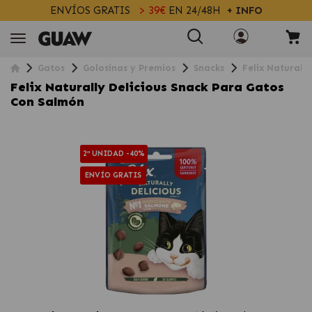
ENVÍOS GRATIS
> 39€
EN 24/48H
+ INFO
Gatos
Golosinas y Premios
Snacks
Felix Naturall
Felix Naturally Delicious Snack Para Gatos
Con Salmón
2ª UNIDAD -40%
ENVÍO GRATIS