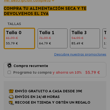
Ver descripción completa
COMPRA TU ALIMENTACIÓN SECA Y TE
DEVOLVEMOS EL IVA
TALLAS
Talla 0
Talla 1
Talla 3
Ta
61.99 €
71.99 €
94.99 €
136
55.79 €
64.79 €
85.49 €
123
Descubre nuestras promociones
Compra recurrente
55.79 €
Programa tu compra
y ahorra un 10%
ENVÍO GRATUITO A CASA DESDE 39€
ENVÍOS EN 24/48 HORAS
RECOGE EN TIENDA Y OBTÉN UN REGALO