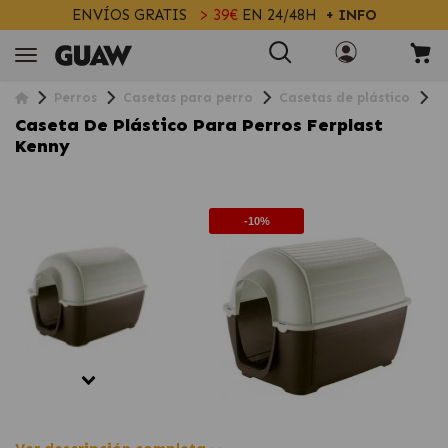
ENVÍOS GRATIS
> 39€
EN 24/48H
+ INFO
Perros
Casetas para perro
Casetas de plástico
C
Caseta De Plástico Para Perros Ferplast
Kenny
-10%