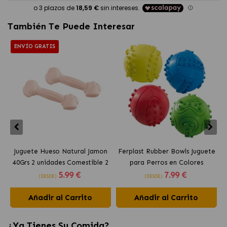
También Te Puede Interesar
ENVÍO GRATIS
Juguete Hueso Natural Jamon
Ferplast Rubber Bowls Juguete
40Grs 2 unidades Comestible 2
para Perros en Colores
5
.99 €
7
.99 €
unidades Ferplast
Surtidos
(DESDE)
(DESDE)
Añadir al Carrito
Añadir al Carrito
¿Ya Tienes Su Comida?