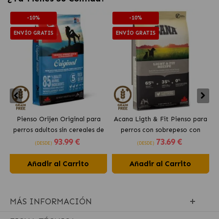
-10%
-10%
ENVÍO GRATIS
ENVÍO GRATIS
Pienso Orijen Original para
Acana Ligth & Fit Pienso para
perros adultos sin cereales de
perros con sobrepeso con
93
.99 €
73
.69 €
pollo
pollo fresco
(DESDE)
(DESDE)
Añadir al Carrito
Añadir al Carrito
MÁS INFORMACIÓN