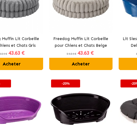
Muffin Lit Corbeille
Freedog Muffin Lit Corbeille
Lit Sie
hiens et Chats Gris
pour Chiens et Chats Beige
Del
43
.63 €
43
.63 €
4.54 €
54.54 €
Acheter
Acheter
%
-20%
-20