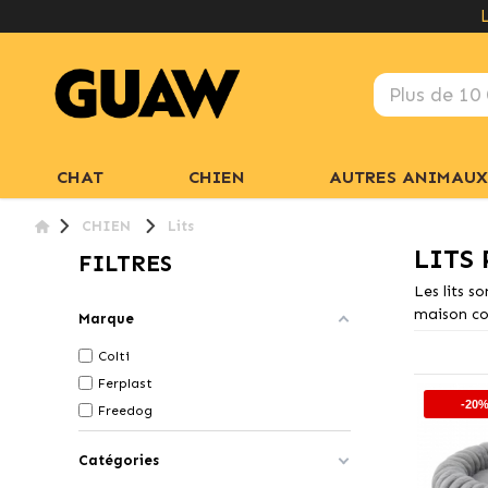
CHAT
CHIEN
AUTRES ANIMAUX
CHIEN
Lits
LITS
FILTRES
Les lits s
maison com
Marque
Colti
Ferplast
-20
Freedog
Catégories