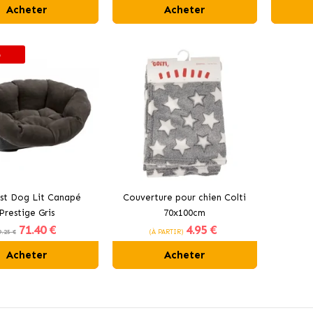
Acheter
Acheter
%
ast Dog Lit Canapé
Couverture pour chien Colti
Prestige Gris
70x100cm
71
.40 €
4
.95 €
9.25 €
(À PARTIR)
Acheter
Acheter