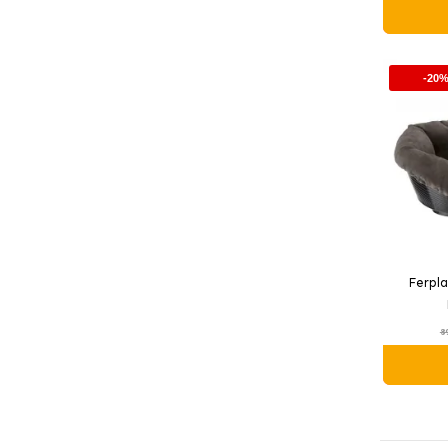
-20
Ferpl
8