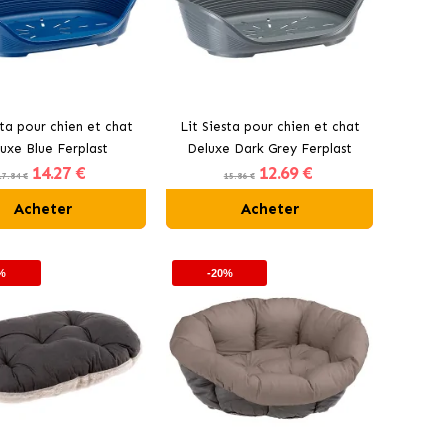
sta pour chien et chat
Lit Siesta pour chien et chat
uxe Blue Ferplast
Deluxe Dark Grey Ferplast
14
.27 €
12
.69 €
17.84 €
15.86 €
Acheter
Acheter
%
-20%