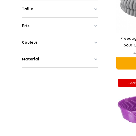
Taille
Prix
Freedog 
Couleur
pour C
5
Material
-20