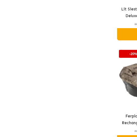
Lit Sies
Deluxe
3
-20
Ferpl
Rechang
7