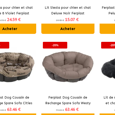
ta pour chien et chat
Lit Siesta pour chien et chat
Ferplas
 8 Violet Ferplast
Deluxe Noir Ferplast
Pel
24
.59 €
15
.07 €
0.73 €
18.83 €
Acheter
Acheter
%
-20%
-20
ast Dog Coussin de
Ferplast Dog Coussin de
Lit de 
e Spare Sofa Cities
Rechange Spare Sofa Westy
et ch
63
.46 €
63
.46 €
Assorti
9.33 €
79.33 €