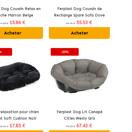
t Dog Coussin Relax en
Ferplast Dog Coussin de
uche Marron Beige
Rechange Spare Sofa Dove
15
.86 €
55
.53 €
Grey
19.82 €
69.41 €
Acheter
Acheter
%
-20%
relaxation pour chien
Ferplast Dog Lit Canapé
at Soft Cushion Noir
Cities Westy Gris
17
.85 €
67
.43 €
Ferplast
22.31 €
84.29 €