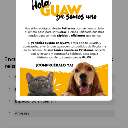
Encuentra más productos en
categorías
relacionadas
Gatos
Paseo
Especial San Valentín
Arneses