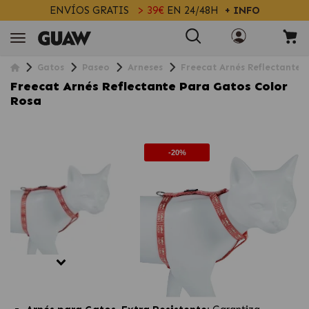
ENVÍOS GRATIS
> 39€
EN 24/48H
+ INFO
Gatos
Paseo
Arneses
Freecat Arnés Reflectante 
Freecat Arnés Reflectante Para Gatos Color
Rosa
-20%