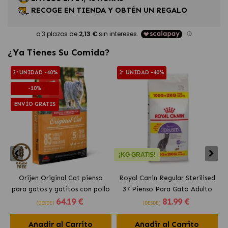
RECOGE EN TIENDA Y OBTÉN UN REGALO
¿Ya Tienes Su Comida?
2ª UNIDAD -40%
2ª UNIDAD -40%
-10%
ENVÍO GRATIS
¡KG GRATIS!
Orijen Original Cat pienso
Royal Canin Regular Sterilised
para gatos y gatitos con pollo
37 Pienso Para Gato Adulto
64
.19 €
81
.99 €
Esterilizado
(DESDE)
(DESDE)
Añadir al Carrito
Añadir al Carrito