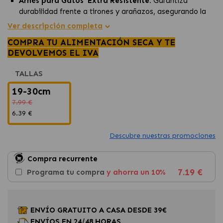
Arnés para Gatos Extra Resistente:
Garantiza
durabilidad frente a tirones y arañazos, asegurando la
seguridad de tu gato. Tamaño: 19 -30 x1 cm.
Ver descripción completa
Reflectante:
Mejora la visibilidad en la oscuridad,
COMPRA TU ALIMENTACIÓN SECA Y TE
proporcionando seguridad adicional durante los paseos
DEVOLVEMOS EL IVA
nocturnos.
Ajustable:
Se adapta fácilmente al tamaño y la forma
TALLAS
de tu gato, garantizando un ajuste cómodo y seguro.
19-30cm
7.99 €
6.39 €
Descubre nuestras promociones
Compra recurrente
7.19 €
Programa tu compra
y ahorra un 10%
ENVÍO GRATUITO A CASA DESDE 39€
ENVÍOS EN 24/48 HORAS