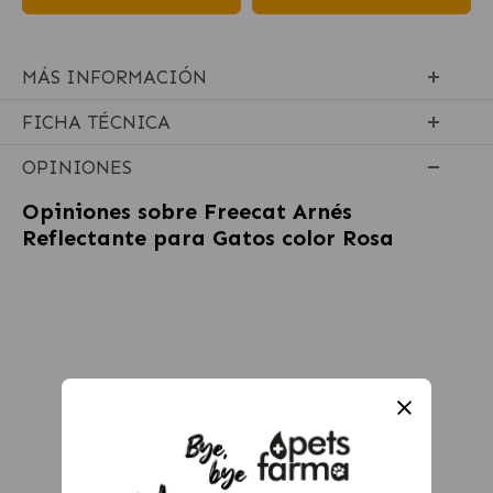
MÁS INFORMACIÓN
FICHA TÉCNICA
OPINIONES
Opiniones sobre
Freecat Arnés
Reflectante para Gatos color Rosa