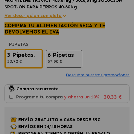
FRONTLINE TRI-ACT 405,6 mg / 3028,8 mg SOLUCION
SPOT-ON PARA PERROS 40-60 kg
Pipetas antiparasitarias
para
perros gigantes,
Ver descripción completa
de entre de 40 y 60 kg.
COMPRA TU ALIMENTACIÓN SECA Y TE
Ofrece una defensa completa contra pulgas,
DEVOLVEMOS EL IVA
garrapatas y el mosquito transmisor de la
leishmaniosis,
asegurando la
seguridad
de tu perro.
PIPETAS
Comienza su acción en tan solo 6 horas, proporcionando
una
protección continua y se mantiene duradera
3 Pipetas.
6 Pipetas
durante 30 días.
33.70 €
57.90 €
Descubre nuestras promociones
Compra recurrente
30.33 €
Programa tu compra
y ahorra un 10%
ENVÍO GRATUITO A CASA DESDE 39€
ENVÍOS EN 24/48 HORAS
RECOGE EN TIENDA Y OBTÉN UN REGALO