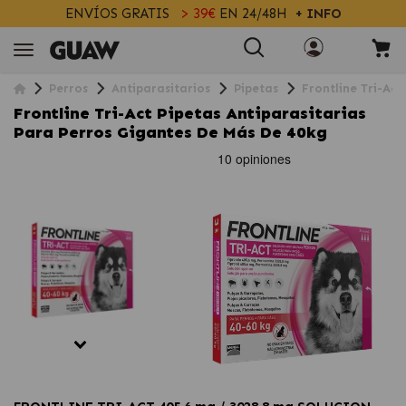
ENVÍOS GRATIS
> 39€
EN 24/48H
+ INFO
Perros
Antiparasitarios
Pipetas
Frontline Tri-Ac
Frontline Tri-Act Pipetas Antiparasitarias
Para Perros Gigantes De Más De 40kg