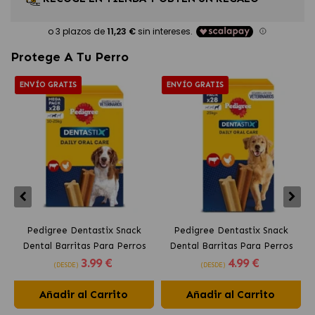
Protege A Tu Perro
ENVÍO GRATIS
ENVÍO GRATIS
Pedigree Dentastix Snack
Pedigree Dentastix Snack
Dental Barritas Para Perros
Dental Barritas Para Perros
3
.99 €
4
.99 €
Medianos 10-25 kg
Grandes +25 kg
(DESDE)
(DESDE)
Añadir al Carrito
Añadir al Carrito