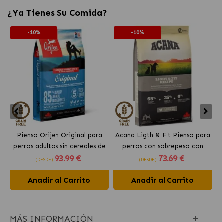
¿Ya Tienes Su Comida?
-10%
-10%
Pienso Orijen Original para
Acana Ligth & Fit Pienso para
perros adultos sin cereales de
perros con sobrepeso con
93
.99 €
73
.69 €
pollo
pollo fresco
(DESDE)
(DESDE)
Añadir al Carrito
Añadir al Carrito
MÁS INFORMACIÓN