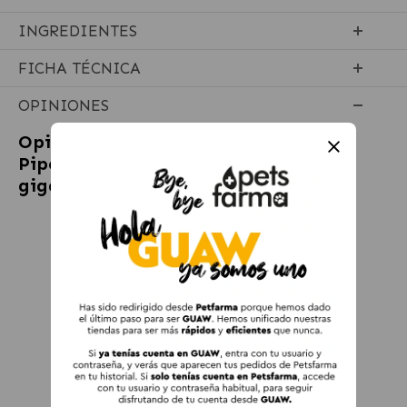
INGREDIENTES
FICHA TÉCNICA
OPINIONES
Opiniones sobre
Frontline Tri-Act
Pipetas antiparasitarias para perros
gigantes de más de 40kg