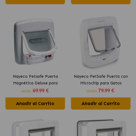
Nayeco Petsafe Puerta
Nayeco PetSafe Puerta con
Magnética Deluxe para
Microchip para Gatos
69
.99 €
79
.99 €
gatos 4 Posiciones Mod.400
(DESDE)
(DESDE)
Añadir al Carrito
Añadir al Carrito