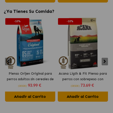
¿Ya Tienes Su Comida?
-10%
-10%
Pienso Orijen Original para
Acana Ligth & Fit Pienso para
perros adultos sin cereales de
perros con sobrepeso con
93
.99 €
73
.69 €
pollo
pollo fresco
(DESDE)
(DESDE)
Añadir al Carrito
Añadir al Carrito