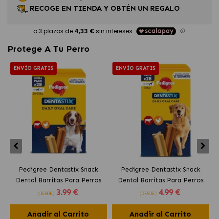
RECOGE EN TIENDA Y OBTÉN UN REGALO
Protege A Tu Perro
ENVÍO GRATIS
ENVÍO GRATIS
Pedigree Dentastix Snack
Pedigree Dentastix Snack
Dental Barritas Para Perros
Dental Barritas Para Perros
3
.99 €
4
.99 €
Medianos 10-25 kg
Grandes +25 kg
(DESDE)
(DESDE)
Añadir al Carrito
Añadir al Carrito