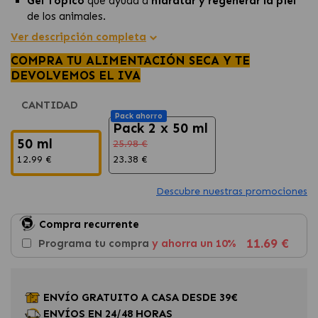
Gel Tópico
que ayuda a
hidratar y regenerar la piel
de los animales.
Ideal para el
tratamiento de lesiones superficiales
en
Ver descripción completa
zonas sensibles como las
almohadillas y el hocico.
COMPRA TU ALIMENTACIÓN SECA Y TE
Formulado con
Aloe vera,
proporciona un
alivio
rápido
DEVOLVEMOS EL IVA
para la
piel irritada de perros y gatos​.
CANTIDAD
Pack ahorro
Pack 2 x 50 ml
50 ml
25.98 €
12.99 €
23.38 €
Descubre nuestras promociones
Compra recurrente
11.69 €
Programa tu compra
y ahorra un 10%
ENVÍO GRATUITO A CASA DESDE 39€
ENVÍOS EN 24/48 HORAS