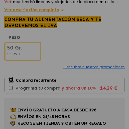
Vet
mantendrá limpios y alejados de la placa dental, la
dentadura de nuestra mascota. Un producto innovador y de
Ver descripción completa
alta palatabilidad con más propiedades mucoadhesivas.
COMPRA TU ALIMENTACIÓN SECA Y TE
Utilizado para prevenir enfermedades periodentales
DEVOLVEMOS EL IVA
derivadas de una mala higiene bucal.
PESO
50 Gr.
15.99 €
Descubre nuestras promociones
Compra recurrente
14.39 €
Programa tu compra
y ahorra un 10%
ENVÍO GRATUITO A CASA DESDE 39€
ENVÍOS EN 24/48 HORAS
RECOGE EN TIENDA Y OBTÉN UN REGALO