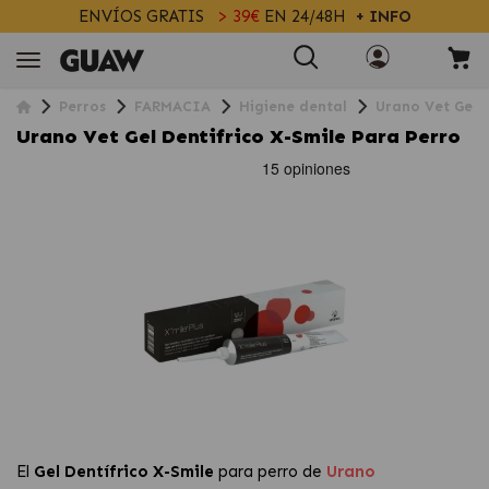
ENVÍOS GRATIS
> 39€
EN 24/48H
+ INFO
Perros
FARMACIA
Higiene dental
Urano Vet Gel D
Urano Vet Gel Dentifrico X-Smile Para Perro
El
Gel Dentífrico X-Smile
para perro de
Urano