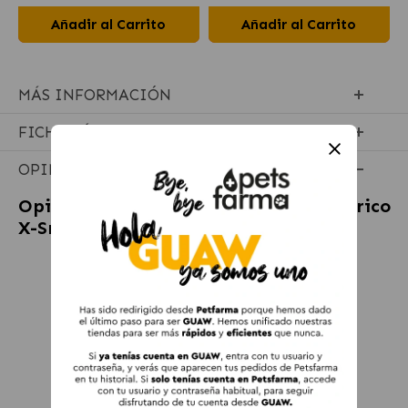
Añadir al Carrito
Añadir al Carrito
MÁS INFORMACIÓN
FICHA TÉCNICA
OPINIONES
Opiniones sobre
Urano Vet Gel Dentifrico
X-Smile para Perro