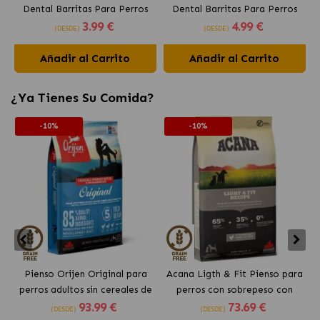
Dental Barritas Para Perros
Dental Barritas Para Perros
3
.99 €
4
.99 €
Medianos 10-25 kg
Grandes +25 kg
(DESDE)
(DESDE)
Añadir al Carrito
Añadir al Carrito
¿Ya Tienes Su Comida?
-10%
-10%
Pienso Orijen Original para
Acana Ligth & Fit Pienso para
perros adultos sin cereales de
perros con sobrepeso con
93
.99 €
73
.69 €
pollo
pollo fresco
(DESDE)
(DESDE)