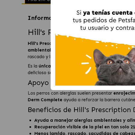
Información sobre
Hill's Prescript
Hill's Prescription Diet De
Hill's Prescription Diet Derm Complete aliment
ambientales
, como las causadas por polen, pulgas
rascado y la sequedad en perros con problemas cu
Es la
única nutrición clínicamente probada
tanto
delicioso sabor a huevo y arroz, está diseñado para 
Apoyo continuo a la piel sensibl
Los perros con alergias suelen presentar
enrojecim
Derm Complete
ayuda a reforzar la barrera cutáne
Beneficios de Hill's Prescriptio
Ayuda a manejar alergias ambientales y ali
Recuperación visible de la piel en tan solo 2
Menos lamido, rascado, sacudidas de cabez