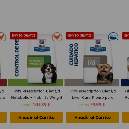
ENVÍO GRATIS
ENVÍO GRATIS
EN
i/d
Hill's Prescription Diet j/d
Hill's Prescription Diet l/d
Hi
ara
Metabolic + Mobility Weight
Liver Care Pienso para
Fo
104
.39 €
79
.99 €
Pienso para Perros con
Perros con Pollo
H
(DESDE)
(DESDE)
Pollo
Añadir al Carrito
Añadir al Carrito