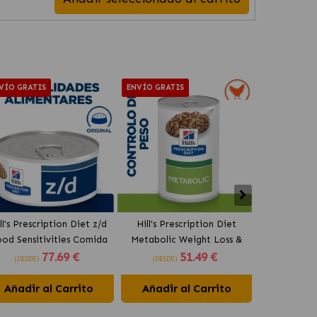
VÍO GRATIS
ENVÍO GRATIS
ENVÍO GRAT
ll's Prescription Diet z/d
Hill's Prescription Diet
Hill's Presc
od Sensitivities Comida
Metabolic Weight Loss &
Complete M
77
.69 €
51
.49 €
úmeda para Gatos Paté
Maintenance Comida
Perros Peq
(DESDE)
(DESDE)
(DESDE)
Original
Húmeda para Perros Paté
con Pollo
Añadir al Carrito
Añadir al Carrito
Añadir 