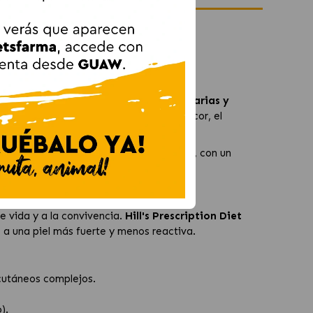
ginal
os arroz y huevo
ayudar a
controlar las alergias alimentarias y
e de huevo y arroz, ayuda a reducir el picor, el
s estudios clínicos. Este alimento seco, con un
de vida y a la convivencia.
Hill's Prescription Diet
o a una piel más fuerte y menos reactiva.
 cutáneos complejos.
).