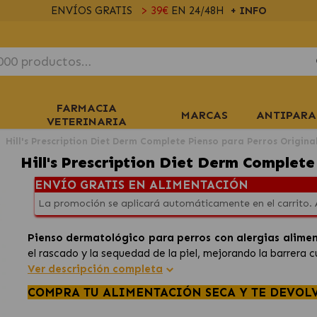
ENVÍOS GRATIS
> 39€
EN 24/48H
+ INFO
FARMACIA
MARCAS
ANTIPARA
VETERINARIA
Hill's Prescription Diet Derm Complete Pienso para Perros Origina
Hill's Prescription Diet Derm Complete
ENVÍO GRATIS EN ALIMENTACIÓN
La promoción se aplicará automáticamente en el carrito.
Pienso dermatológico para perros con alergias alime
el rascado y la sequedad de la piel, mejorando la barrera c
Ver descripción completa
COMPRA TU ALIMENTACIÓN SECA Y TE DEVOL