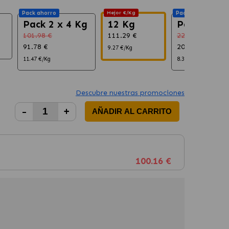
Pack ahorro
Mejor €/Kg
Pack ahorro
Pack 2 x 4 Kg
12 Kg
Pack 2 x 1
101.98 €
111.29 €
222.58 €
91.78 €
200.32 €
9.27 €/Kg
11.47 €/Kg
8.35 €/Kg
Descubre nuestras promociones
-
+
AÑADIR AL CARRITO
100.16 €