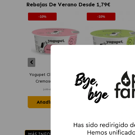
Rebajas De Verano Desde 1,79€
-10%
-10%
Yogupet Clásico Chía Snack
Yogupet Clásico Aceite
Cremoso para Perros
Oliva Snack Cremoso p
2
.69 €
2
.69 €
Perros
2.99 €
2.99 €
Añadir al Carrito
Añadir al Carrito
INGREDIENTES
FICHA
MÁS INFORMACIÓN