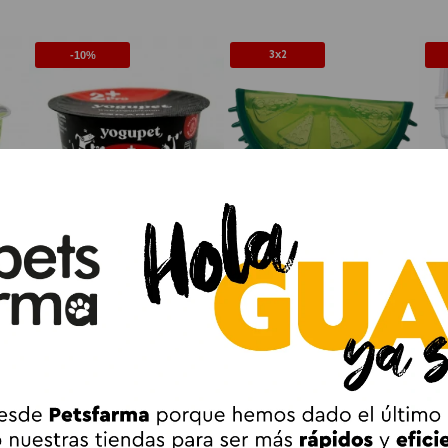
3x2
-10%
 de
Yogupet +Pro Yogur con
Pawise Limón de Juguete
Yo
ara
Inulina y Membrana de
Flotante Refrescante para
T
2
.69 €
2
.99 €
Huevo para Perros y Gatos
Perros 12 cm
2.99 €
(DESDE)
Añadir al Carrito
Añadir al Carrito
 TÉCNICA
OPINIONES