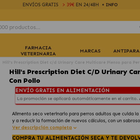
ENVÍOS GRATIS
> 39€
EN 24/48H
+ INFO
FARMACIA
MARCAS
ANTIPARA
VETERINARIA
Hill's Prescription Diet c/d Urinary Care Multicare Pienso para Pe
Hill's Prescription Diet C/d Urinary Ca
Con Pollo
ENVÍO GRATIS EN ALIMENTACIÓN
La promoción se aplicará automáticamente en el carrito.
Alimento seco veterinario para perros adultos que cuida la s
y a reducir la formación de nuevos cálculos, con un sabroso
Ver descripción completa
COMPRA TU ALIMENTACIÓN SECA Y TE DEVOL