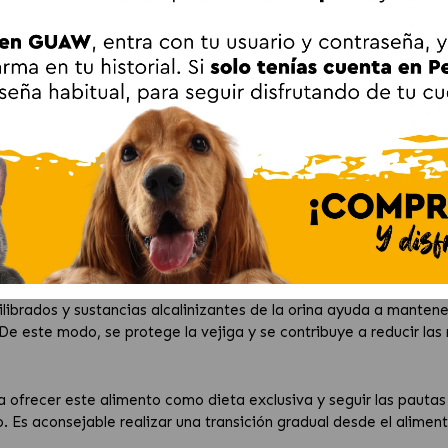
tes de cálculos urinarios o con tendencia a formar cristales en l
rinarios y a disminuir la probabilidad de recurrencias, siempre ba
ara favorecer un entorno urinario saludable y reducir la formació
solver cálculos existentes y a disminuir el riesgo de que reapar
lcio, fósforo, magnesio y sodio, con citrato potásico añadido, p
la salud del tracto urinario y contribuye al bienestar general del
eto que puede utilizarse a largo plazo en perros adultos, siguien
iga
brados y sustancias alcalinizantes de la orina ayuda a mantene
 De este modo, se protege la vejiga y se contribuye a reducir las
ofrecer este alimento como dieta exclusiva y seguir las pautas d
. Es aconsejable realizar una transición gradual desde el alimen