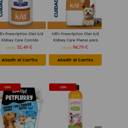
ll's Prescription Diet k/d
Hill's Prescription Diet k/d
Hill's Presc
Kidney Care Comida
Kidney Care Pienso para
Food Sensi
51
.49 €
96
.79 €
úmeda para Perros Paté
Perros Original
Húmeda par
(DESDE)
(DESDE)
(DESDE)
con Pollo
Or
Añadir al Carrito
Añadir al Carrito
Añadir 
-10%
-10%
-10%