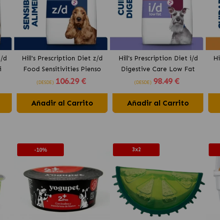
z/d
Hill's Prescription Diet z/d
Hill's Prescription Diet i/d
Hi
i
Food Sensitivities Pienso
Digestive Care Low Fat
106
.29 €
98
.49 €
para Perros Original
Pienso para Perros con
H
(DESDE)
(DESDE)
Pollo
Añadir al Carrito
Añadir al Carrito
3x2
-10%