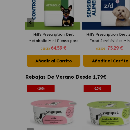
Hill's Prescription Diet
Hill's Prescription Diet 
Metabolic Mini Pienso para
Food Sensitivities Min
64
.59 €
75
.29 €
Perros Pequeños con Pollo
Pienso para Perros
(DESDE)
(DESDE)
Pequeños Original
Añadir al Carrito
Añadir al Carrito
Rebajas De Verano Desde 1,79€
-10%
-10%