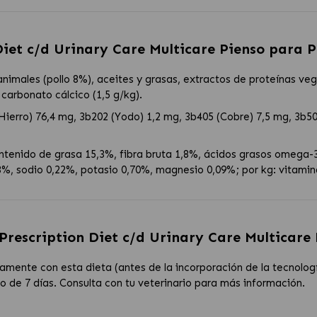
 Diet c/d Urinary Care Multicare Pienso para P
imales (pollo 8%), aceites y grasas, extractos de proteínas vege
, carbonato cálcico (1,5 g/kg).
(Hierro) 76,4 mg, 3b202 (Yodo) 1,2 mg, 3b405 (Cobre) 7,5 mg, 3b
tenido de grasa 15,3%, fibra bruta 1,8%, ácidos grasos omega-3 
48%, sodio 0,22%, potasio 0,70%, magnesio 0,09%; por kg: vitamin
s Prescription Diet c/d Urinary Care Multicare
amente con esta dieta (antes de la incorporación de la tecnolo
o de 7 días. Consulta con tu veterinario para más información.