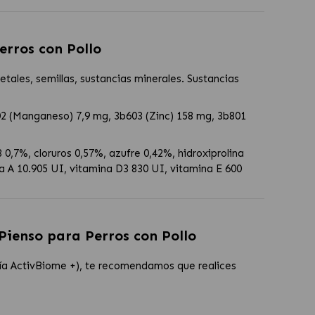
erros con Pollo
tales, semillas, sustancias minerales. Sustancias
502 (Manganeso) 7,9 mg, 3b603 (Zinc) 158 mg, 3b801
0,7%, cloruros 0,57%, azufre 0,42%, hidroxiprolina
a A 10.905 UI, vitamina D3 830 UI, vitamina E 600
 Pienso para Perros con Pollo
gía ActivBiome +), te recomendamos que realices