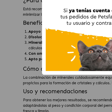
¿Para qué perros está indicado?
Está recomendado para perros adultos con anteceden
minimizar las molestias asociadas a los problemas u
Beneficios principales
Apoyo urinario completo:
Nutrición diseñada p
Disolución de cálculos de estruvita:
Ayuda a di
Minerales controlados:
Niveles ajustados de ca
cálculos.
Con omega-3 de aceite de pescado:
Favorece 
Apto para uso diario:
Alimento dietético compl
Cómo ayuda a la salud de la vej
La combinación de minerales cuidadosamente equili
propicios para la formación de cristales y cálculos.
Uso y recomendaciones
Para obtener los mejores resultados, se recomienda 
adaptándolas al peso y condición corporal del perro
fresca y limpia.