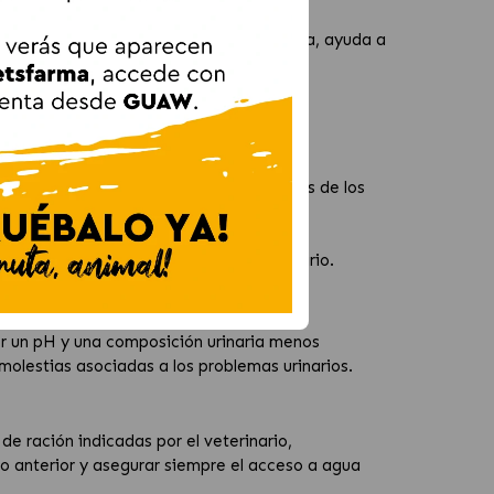
a orina. Gracias a su formulación clínica, ayuda a
jo supervisión veterinaria.
n de cristales.
ezcan.
ara limitar los componentes estructurales de los
 perro.
do siempre las indicaciones del veterinario.
r un pH y una composición urinaria menos
 molestias asociadas a los problemas urinarios.
e ración indicadas por el veterinario,
to anterior y asegurar siempre el acceso a agua