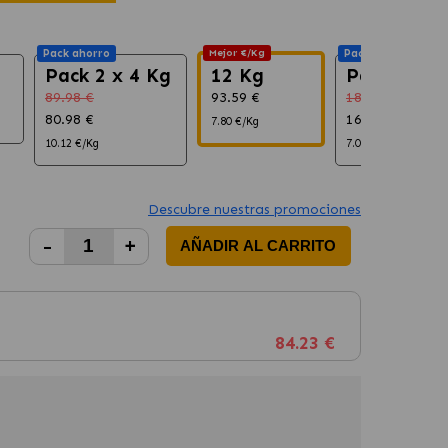
Pack ahorro
Mejor €/Kg
Pack ahorro
Pack 2 x 4 Kg
12 Kg
Pack 2 x 1
89.98 €
93.59 €
187.18 €
80.98 €
168.46 €
7.80 €/Kg
10.12 €/Kg
7.02 €/Kg
Descubre nuestras promociones
-
+
AÑADIR AL CARRITO
84.23 €