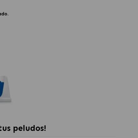
ado.
tus peludos!