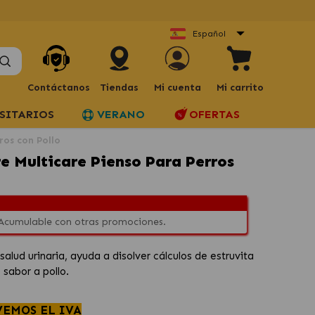
Español
Contáctanos
Tiendas
Mi cuenta
Mi carrito
SITARIOS
VERANO
OFERTAS
rros con Pollo
re Multicare Pienso Para Perros
 Acumulable con otras promociones.
alud urinaria, ayuda a disolver cálculos de estruvita
 sabor a pollo.
VEMOS EL IVA