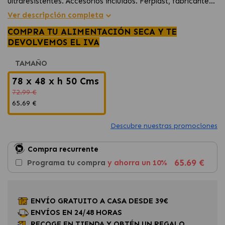
ultraresistentes. Accesorios incluidos. Ferplast, fabricante
num 1 en Europa
Ver descripción completa
COMPRA TU ALIMENTACIÓN SECA Y TE
DEVOLVEMOS EL IVA
TAMAÑO
78 x 48 x h 50 Cms
72.99 €
65.69 €
Descubre nuestras promociones
Compra recurrente
65.69 €
Programa tu compra
y ahorra un 10%
ENVÍO GRATUITO A CASA DESDE 39€
ENVÍOS EN 24/48 HORAS
RECOGE EN TIENDA Y OBTÉN UN REGALO