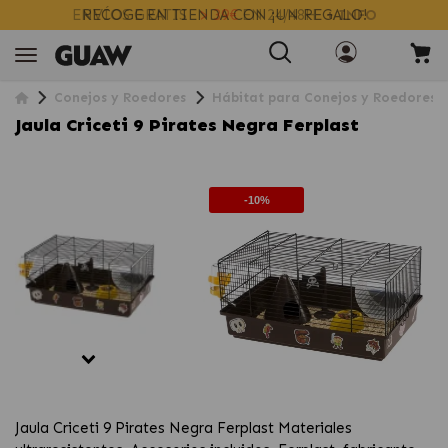
ENVÍOS GRATIS
> 39€
EN 24/48H
+ INFO
Conejos y Roedores
Hábitat para Conejos y Roedores
Jaula Criceti 9 Pirates Negra Ferplast
-10%
Jaula Criceti 9 Pirates Negra Ferplast Materiales