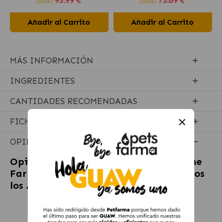
(DESDE)
(DESDE)
Añadir al Carrito
Añadir al Carrito
MÁS INFORMACIÓN
INGREDIENTES
CANTIDADES RECOMENDADAS
FICHA TÉCNICA
OPINIONES
Opiniones sobre
JTPharma Hypoclorine
Farm Spray Antimicrobiano para Todos
los Animales