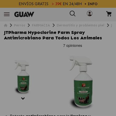
ENVÍOS GRATIS
> 39€
EN 24/48H
+ INFO
Perros
FARMACIA
Dermatitis y problemas piel
JT
JTPharma Hypoclorine Farm Spray
Antimicrobiano Para Todos Los Animales