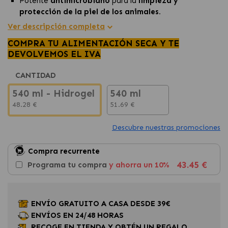
Potente
antimicrobiano
para la
limpieza y
protección de la piel de los animales.
El spray elimina el
99,9% de los gérmenes
, bacterias y
Ver descripción completa
virus, asegurando una higiene efectiva.
COMPRA TU ALIMENTACIÓN SECA Y TE
Ideal para
perros, gatos y animales de granja,
DEVOLVEMOS EL IVA
previene infecciones y acelera la recuperación.
CANTIDAD
540 ml - Hidrogel
540 ml
48.28 €
51.69 €
Descubre nuestras promociones
Compra recurrente
43.45 €
Programa tu compra
y ahorra un 10%
ENVÍO GRATUITO A CASA DESDE 39€
ENVÍOS EN 24/48 HORAS
RECOGE EN TIENDA Y OBTÉN UN REGALO