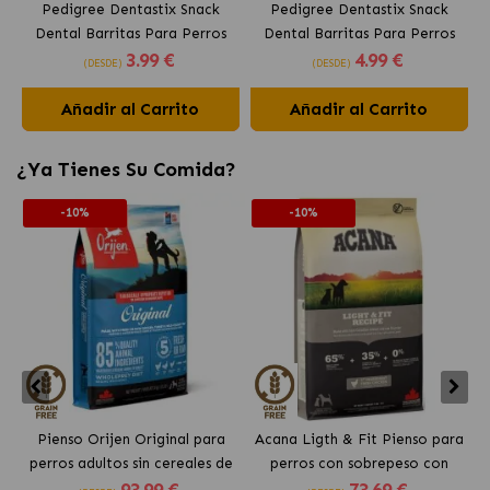
Pedigree Dentastix Snack
Pedigree Dentastix Snack
Dental Barritas Para Perros
Dental Barritas Para Perros
3
.99 €
4
.99 €
Medianos 10-25 kg
Grandes +25 kg
(DESDE)
(DESDE)
Añadir al Carrito
Añadir al Carrito
¿Ya Tienes Su Comida?
-10%
-10%
Pienso Orijen Original para
Acana Ligth & Fit Pienso para
perros adultos sin cereales de
perros con sobrepeso con
93
.99 €
73
.69 €
pollo
pollo fresco