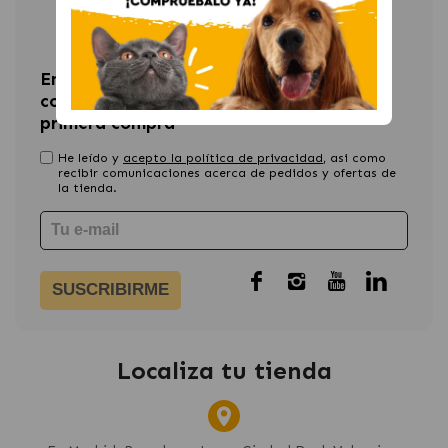
Newsletter
Entérate de las últimas novedades y
consigue un 15% de descuento en tu
primera compra
He leído y
acepto la política de privacidad
, asi como
recibir comunicaciones acerca de pedidos y ofertas de
la tienda.
SUSCRIBIRME
Localiza tu tienda