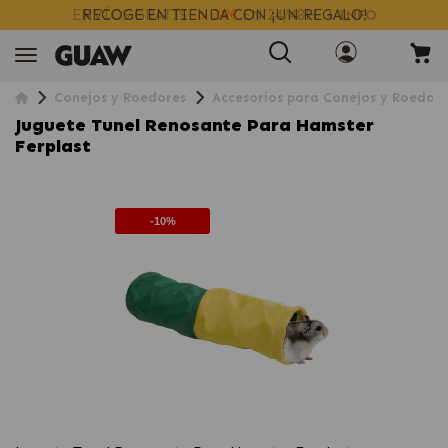
ENVÍOS GRATIS
> 39€
EN 24/48H
+ INFO
Conejos y Roedores
Accesorios para Conejos y Roedore
Juguete Tunel Renosante Para Hamster
Ferplast
-10%