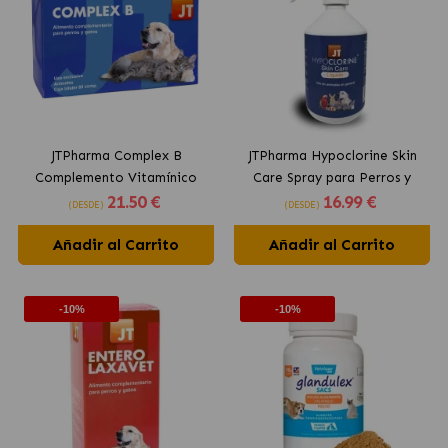
JTPharma Complex B
JTPharma Hypoclorine Skin
Complemento Vitamínico
Care Spray para Perros y
21
.50 €
16
.99 €
para Anemia de Perros y
Gatos
(DESDE)
(DESDE)
Gatos
Añadir al Carrito
Añadir al Carrito
-10%
-10%