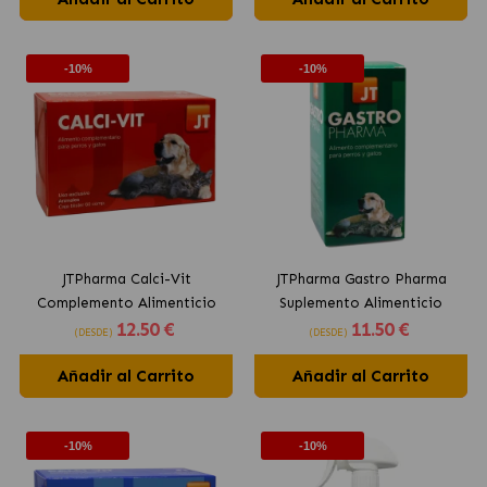
-10%
-10%
JTPharma Calci-Vit
JTPharma Gastro Pharma
Complemento Alimenticio
Suplemento Alimenticio
12
.50 €
11
.50 €
de Calcio para Perros y
Gastrico para Perros y Gatos
(DESDE)
(DESDE)
Gatos
Añadir al Carrito
Añadir al Carrito
-10%
-10%