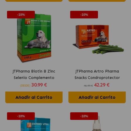
-10%
-10%
JTPharma Biotin B Zinc
JTPharma Artro Pharma
Selenio Complemento
Snacks Condroprotector
30
.99 €
42
.29 €
Nutricional en Snack para
para Perros y Gatos
(DESDE)
46.99 €
Perros y Gatos
Añadir al Carrito
Añadir al Carrito
-10%
-10%