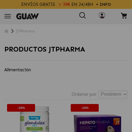
ENVÍOS GRATIS
> 39€
EN 24/48H
+ INFO
JTPharma
PRODUCTOS JTPHARMA
Alimentación
Ordenar por
-10%
-10%