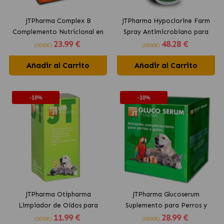
JTPharma Complex B
JTPharma Hypoclorine Farm
Complemento Nutricional en
Spray Antimicrobiano para
23
.99 €
48
.28 €
Snack para Perros y Gatos
Todos los Animales
(DESDE)
(DESDE)
Añadir al Carrito
Añadir al Carrito
-10%
-10%
JTPharma Otipharma
JTPharma Glucoserum
Limpiador de Oídos para
Suplemento para Perros y
11
.99 €
28
.99 €
Perros y Gatos
Gatos Prevención de
(DESDE)
(DESDE)