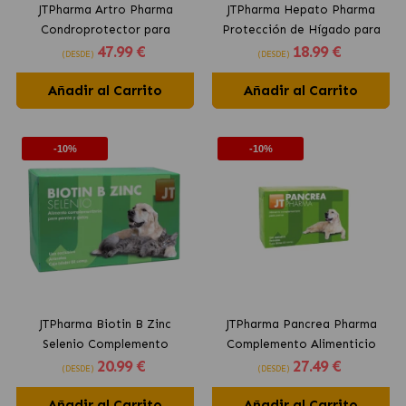
JTPharma Artro Pharma
JTPharma Hepato Pharma
Condroprotector para
Protección de Hígado para
47
.99 €
18
.99 €
Perros y Gatos en
Perros y Gatos Solución
(DESDE)
(DESDE)
Comprimidos
Líquida
Añadir al Carrito
Añadir al Carrito
-10%
-10%
JTPharma Biotin B Zinc
JTPharma Pancrea Pharma
Selenio Complemento
Complemento Alimenticio
20
.99 €
27
.49 €
Nutricional para Perros y
para Perros y Gatos en
(DESDE)
(DESDE)
Gatos
Comprimidos
Añadir al Carrito
Añadir al Carrito