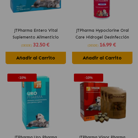
JTPharma Entero Vital
JTPharma Hypoclorine Oral
Suplemento Alimenticio
Care Hidrogel Desinfección
32
.50 €
16
.99 €
Antidiarreico para Perros y
Zona Bucal Perros y Gatos
(DESDE)
(DESDE)
Gatos
Añadir al Carrito
Añadir al Carrito
-10%
-10%
JTPharma Uro Pharma
JTPharma Vigor Pharma