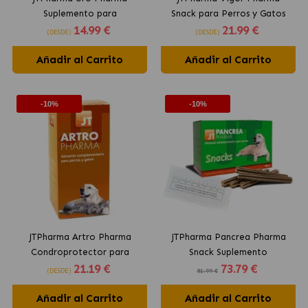
Suplemento para
Snack para Perros y Gatos
14
.99 €
21
.99 €
Insuficiencia Renal para
Estimulante del Apetito
(DESDE)
(DESDE)
Perros y Gatos Solución
Añadir al Carrito
Líquida
Añadir al Carrito
-10%
-10%
JTPharma Artro Pharma
JTPharma Pancrea Pharma
Condroprotector para
Snack Suplemento
21
.19 €
73
.79 €
Perros y Gatos Solución
Pancreático para Perros y
(DESDE)
81.99 €
Líquida
Gatos
Añadir al Carrito
Añadir al Carrito