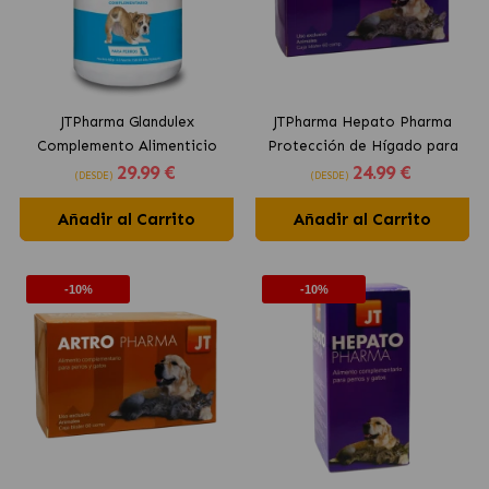
JTPharma Glandulex
JTPharma Hepato Pharma
Complemento Alimenticio
Protección de Hígado para
29
.99 €
24
.99 €
para Perros
Perros y Gatos en
(DESDE)
(DESDE)
Comprimidos
Añadir al Carrito
Añadir al Carrito
-10%
-10%