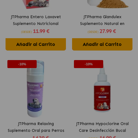
JTPharma Entero Laxavet
JTPharma Glandulex
Suplemento Nutricional
Suplemento Natural en
11
.99 €
27
.99 €
contra Extreñimiento para
Polvo para Perros y Gatos
(DESDE)
(DESDE)
Perros y Gatos
Añadir al Carrito
Añadir al Carrito
-10%
-10%
JTPharma Relaxing
JTPharma Hypoclorine Oral
Suplemento Oral para Perros
Care Desinfección Bucal
Control de Estrés
Perros y Gatos