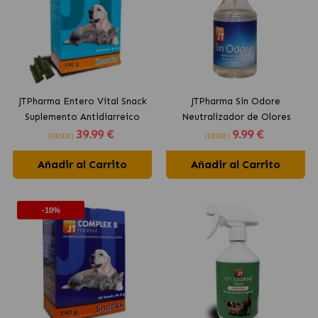
JTPharma Entero Vital Snack
JTPharma Sin Odore
Suplemento Antidiarreico
Neutralizador de Olores
39
.99 €
9
.99 €
para Perros y Gatos
para Perros y Gatos
(DESDE)
(DESDE)
Añadir al Carrito
Añadir al Carrito
-10%