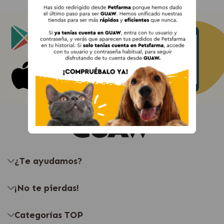
Android app on
Google Play
Get on
App Store
¿Te ayudamos?
¡No te pierdas!
Categorías TOP