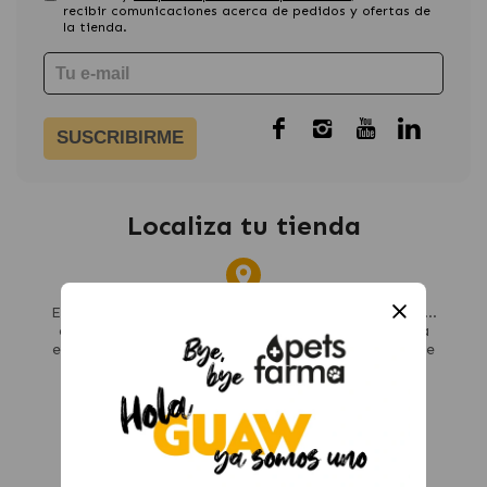
recibir comunicaciones acerca de pedidos y ofertas de
la tienda.
SUSCRIBIRME
Localiza tu tienda
En Madrid, Barcelona, Jerez, Ciudad Real, Valencia...
encuentra tu tienda más cercana y disfruta de una
experiencia ¡GUAW! También puedes comprar online
y recoger en tienda
Ver tiendas