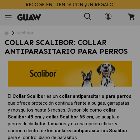
ENVÍOS GRATIS
> 39€
EN 24/48H
+ INFO
Scalibor
COLLAR SCALIBOR: COLLAR
ANTIPARASITARIO PARA PERROS
El
Collar Scalibor
es un
collar antiparasitario para perros
que ofrece protección continua frente a pulgas, garrapatas
y mosquitos hasta 6 meses. Disponible como
collar
Scalibor 48 cm
y
collar Scalibor 65 cm
, se adapta a
perros de distintos tamaños y es una opción eficaz y
cómoda dentro de los
collares antiparasitarios Scalibor
para el control diario de parásitos.