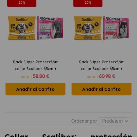
10%
10%
Pack Súper Protección:
Pack Súper Protección:
collar Scalibor 65cm +
collar Scalibor 65cm +
58
.80 €
60
.98 €
Frontline Tri-Act 3 pipetas
Frontline Tri-Act 3 pipetas
(DESDE)
(DESDE)
(20-40kg) para perros
(40-60kg) para perros
Añadir al Carrito
grandes
Añadir al Carrito
gigantes
Ordenar por