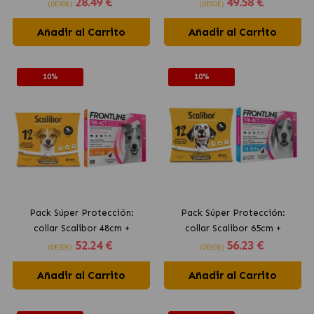
28
.49 €
49
.58 €
Frontline Tri-Act 3 pipetas
(DESDE)
(DESDE)
(2-5kg) para perros mini
Añadir al Carrito
Añadir al Carrito
10%
10%
Pack Súper Protección:
Pack Súper Protección:
collar Scalibor 48cm +
collar Scalibor 65cm +
52
.24 €
56
.23 €
Frontline Tri-Act 3 pipetas
Frontline Tri-Act 3 pipetas
(DESDE)
(DESDE)
(5-10kg) para perros
(10-20kg) para perros
Añadir al Carrito
pequeños
Añadir al Carrito
medianos