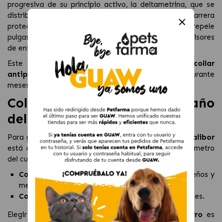
progresiva de su principio activo, la deltametrina, que se
distribuye por la piel del animal creando una barrera
protectora. El
collar Scalibor perro
elimina y repele
pulgas, garrapatas y mosquitos, incluidos los transmisores
de enfermedades.
Este sistema de acción continua permite que el
collar
antiparasitario Scalibor
mantenga su eficacia durante
meses, sin necesidad de aplicaciones frecuentes.
Collar Scalibor según el tamaño
del perro
Para garantizar una correcta protección, el
Collar Scalibor
está disponible en dos tamaños, adaptados al perímetro
del cuello del perro:
Collar Scalibor 48 cm
: indicado para perros pequeños y
medianos.
Collar Scalibor 65 cm
: diseñado para perros grandes.
Elegir el tamaño adecuado del
collar Scalibor perro
es