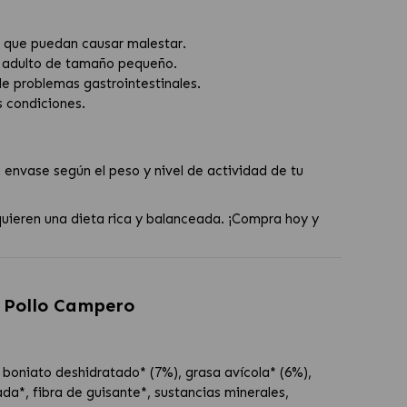
es que puedan causar malestar.
ro adulto de tamaño pequeño.
 de problemas gastrointestinales.
s condiciones.
envase según el peso y nivel de actividad de tu
uieren una dieta rica y balanceada. ¡Compra hoy y
n Pollo Campero
boniato deshidratado* (7%), grasa avícola* (6%),
da*, fibra de guisante*, sustancias minerales,