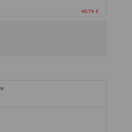
40.76 €
ey