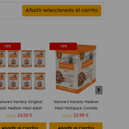
Añadir seleccionado al carrito
-15%
-15%
-15%
ature's Variety Original
Nature's Variety Medium
Nature's
até Medium Maxi Adult
Maxi Multipack Comida
Multipack 
24
.50 €
22
.98 €
ida Húmeda para Perros
Húmeda para Perros con
para Perros
(DESDE)
(DESDE)
(DESDE
Grandes con Pavo
Buey, Pollo y Pavo
y
Añadir al Carrito
Añadir al Carrito
Añadir 