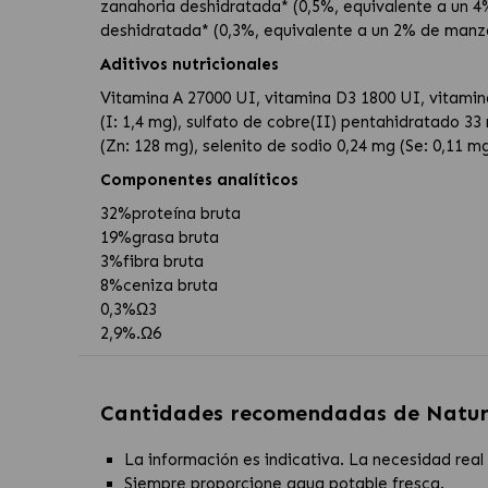
zanahoria deshidratada* (0,5%, equivalente a un 4%
deshidratada* (0,3%, equivalente a un 2% de manza
Aditivos nutricionales
Vitamina A 27000 UI, vitamina D3 1800 UI, vitamin
(I: 1,4 mg), sulfato de cobre(II) pentahidratado 
(Zn: 128 mg), selenito de sodio 0,24 mg (Se: 0,11 mg
Componentes analíticos
32%
proteína bruta
19%
grasa bruta
3%
fibra bruta
8%
ceniza bruta
0,3%
Ω3
2,9%.
Ω6
Cantidades recomendadas de
Natur
La información es indicativa. La necesidad real 
Siempre proporcione agua potable fresca.