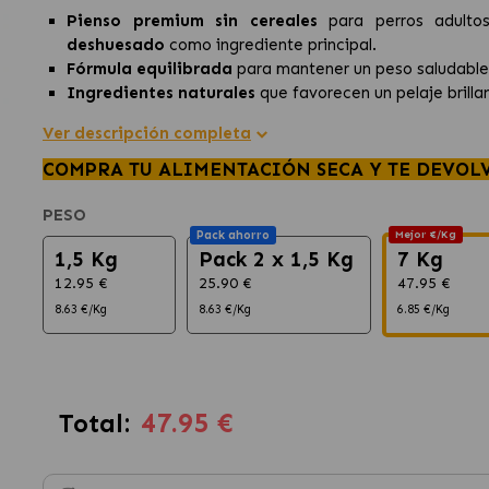
Pienso premium sin cereales
para perros adult
deshuesado
como ingrediente principal.
Fórmula equilibrada
para mantener un peso saludable 
Ingredientes naturales
que favorecen un pelaje brilla
Ver descripción completa
COMPRA TU ALIMENTACIÓN SECA Y TE DEVOL
PESO
Pack ahorro
Mejor €/Kg
1,5 Kg
Pack 2 x 1,5 Kg
7 Kg
12.95 €
25.90 €
47.95 €
8.63 €/Kg
8.63 €/Kg
6.85 €/Kg
47.95 €
Total: