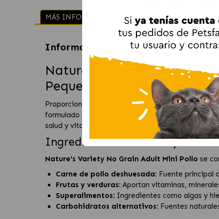
INGREDIENTES
CANT
MÁS INFORMACIÓN
Información sobre
Nature's Variety
Nature's Variety No Grain A
Pequeño
Proporciona a tu perro adulto de tamaño pequeño 
formulado sin cereales y elaborado con
carne de 
salud y vitalidad de tu mascota.
Ingredientes Naturales y de Alt
Nature's Variety No Grain Adult Mini Pollo
se co
Carne de pollo deshuesada
: Fuente principal 
Frutas y verduras
: Aportan vitaminas, minerale
Superalimentos
: Ingredientes como algas y hie
Carbohidratos alternativos
: Fuentes naturale