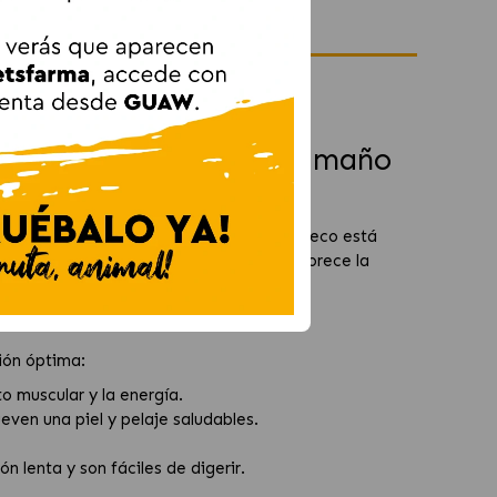
con Pollo Campero
ra Perros Adultos de Tamaño
o Grain Adult Mini Pollo
. Este pienso seco está
nte de proteína de alta calidad que favorece la
ión óptima:
o muscular y la energía.
even una piel y pelaje saludables.
 lenta y son fáciles de digerir.