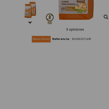
Referencia:
8410650271408