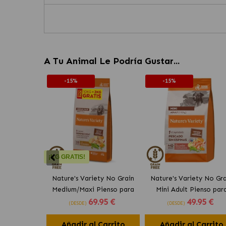
A Tu Animal Le Podría Gustar...
-15%
-15%
¡KG GRATIS!
Nature's Variety No Grain
Nature's Variety No Gra
Medium/Maxi Pienso para
Mini Adult Pienso par
69
.95 €
49
.95 €
Perros con Pollo
Perros Pequeños con Sa
(DESDE)
(DESDE)
Noruego
Añadir al Carrito
Añadir al Carrito