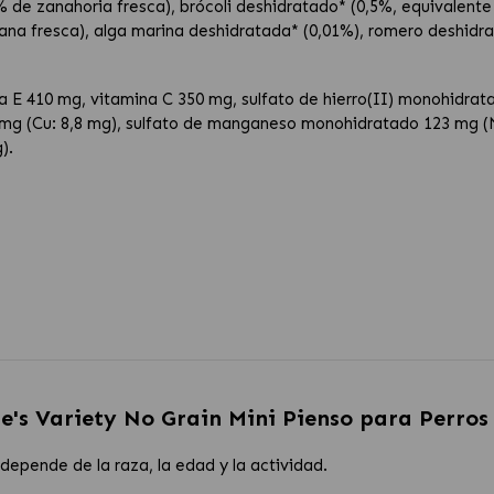
 de zanahoria fresca), brócoli deshidratado* (0,5%, equivalente
na fresca), alga marina deshidratada* (0,01%), romero deshidrat
a E 410 mg, vitamina C 350 mg, sulfato de hierro(II) monohidrat
33 mg (Cu: 8,8 mg), sulfato de manganeso monohidratado 123 mg 
).
e's Variety No Grain Mini Pienso para Perro
depende de la raza, la edad y la actividad.