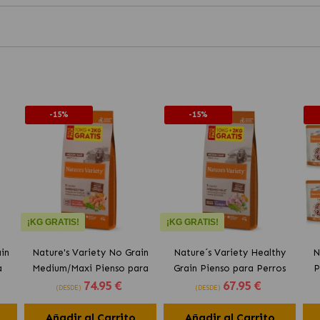
-15%
-15%
¡KG GRATIS!
¡KG GRATIS!
in
Nature's Variety No Grain
Nature´s Variety Healthy
N
a
Medium/Maxi Pienso para
Grain Pienso para Perros
P
74
.95 €
67
.95 €
lmón
Perros con Salmón Noruego
Medianos y Grandes con
Com
(DESDE)
(DESDE)
Pavo
Añadir al Carrito
Añadir al Carrito