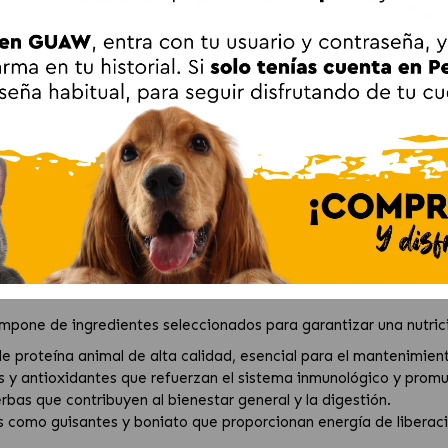
IDADES RECOMENDADAS
FICHA TÉCNICA
OPINIONES
 No Grain Mini Pienso para Perros Pequeños 
dult Mini Pollo: Pienso Premium pa
una alimentación completa y equilibrada con
Nature's Variety N
pollo deshuesada
como ingrediente principal, ofreciendo una fue
a Calidad
mpone de ingredientes seleccionados para garantizar una nutric
de proteína animal de alta calidad, esencial para el mantenimient
s y antioxidantes que refuerzan el sistema inmunológico y promu
rbas que contribuyen al bienestar general y la digestión.
s como guisantes y boniato que proporcionan energía de liberación