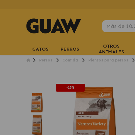
OTROS
GATOS
PERROS
ANIMALES
Perros
Comida
Piensos para perros
-15%