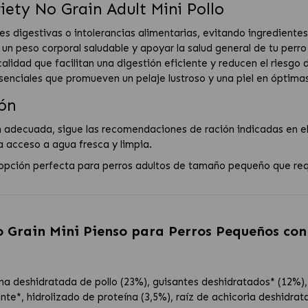
iety No Grain Adult Mini Pollo
des digestivas o intolerancias alimentarias, evitando ingredient
un peso corporal saludable y apoyar la salud general de tu per
calidad que facilitan una digestión eficiente y reducen el riesgo
esenciales que promueven un pelaje lustroso y una piel en óptima
ón
 adecuada, sigue las recomendaciones de ración indicadas en el 
acceso a agua fresca y limpia.
 opción perfecta para perros adultos de tamaño pequeño que req
o Grain Mini Pienso para Perros Pequeños co
a deshidratada de pollo (23%), guisantes deshidratados* (12%), 
e*, hidrolizado de proteína (3,5%), raíz de achicoria deshidrata