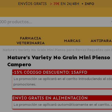
ENVÍOS GRATIS
> 39€
EN 24/48H
+ INFO
FARMACIA
MARCAS
ANTIPARA
VETERINARIA
Nature's Variety No Grain Mini Pienso para Perros Pequeños con
Nature's Variety No Grain Mini Pienso
Campero
-15% CÓDIGO DESCUENTO: 15AFFD
La promoción se aplicará en el carrito introduciendo el 
promociones.
ENVÍO GRATIS EN ALIMENTACIÓN
La promoción se aplicará automáticamente en el carrito.