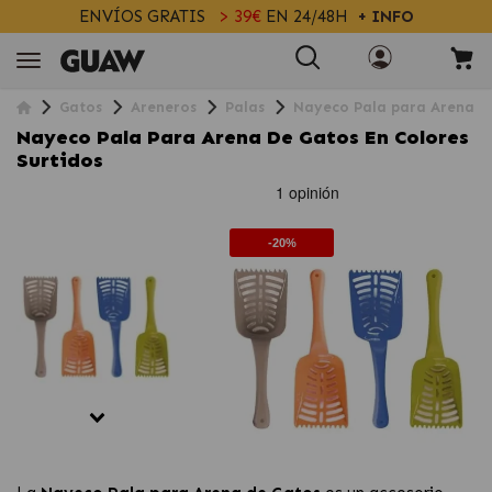
ENVÍOS GRATIS
> 39€
EN 24/48H
+ INFO
Gatos
Areneros
Palas
Nayeco Pala para Arena de
Nayeco Pala Para Arena De Gatos En Colores
Surtidos
-20%