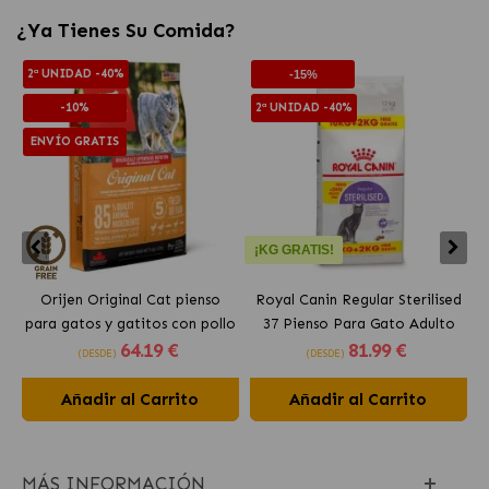
¿Ya Tienes Su Comida?
2ª UNIDAD -40%
-15%
-10%
2ª UNIDAD -40%
ENVÍO GRATIS
¡KG GRATIS!
Orijen Original Cat pienso
Royal Canin Regular Sterilised
para gatos y gatitos con pollo
37 Pienso Para Gato Adulto
64
.19 €
81
.99 €
Esterilizado
(DESDE)
(DESDE)
Añadir al Carrito
Añadir al Carrito
MÁS INFORMACIÓN