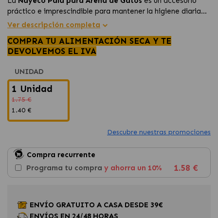
La
Nayeco Pala para Arena de Gatos
es un accesorio
práctico e imprescindible para mantener la higiene diaria
del arenero. Su diseño funcional permite recoger los
Ver descripción completa
residuos de forma rápida y sencilla, facilitando la limpieza y
COMPRA TU ALIMENTACIÓN SECA Y TE
ayudando a conservar la arena en mejores condiciones
DEVOLVEMOS EL IVA
durante más tiempo.
UNIDAD
1 Unidad
1.75 €
1.40 €
Descubre nuestras promociones
Compra recurrente
1.58 €
Programa tu compra
y ahorra un 10%
ENVÍO GRATUITO A CASA DESDE 39€
ENVÍOS EN 24/48 HORAS