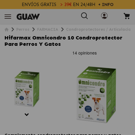
ENVÍOS GRATIS
> 39€
EN 24/48H
+ INFO
Perros
FARMACIA
Condroprotectores / Articulacion
Hifarmax Omnicondro 10 Condroprotector
Para Perros Y Gatos