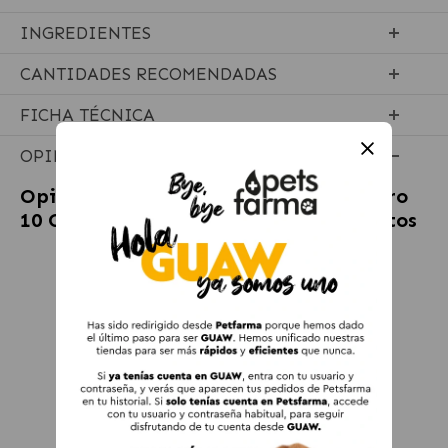
INGREDIENTES
CANTIDADES RECOMENDADAS
FICHA TÉCNICA
OPINIONES
Opiniones sobre
Hifarmax Omnicondro
10 Condroprotector para Perros y Gatos