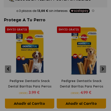
Protege A Tu Perro
ENVÍO GRATIS
ENVÍO GRATIS
Pedigree Dentastix Snack
Pedigree Dentastix Snack
Dental Barritas Para Perros
Dental Barritas Para Perros
3
.99 €
4
.99 €
Medianos 10-25 kg
Grandes +25 kg
(DESDE)
(DESDE)
Añadir al Carrito
Añadir al Carrito