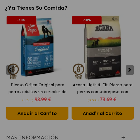
¿Ya Tienes Su Comida?
-10%
-10%
Pienso Orijen Original para
Acana Ligth & Fit Pienso para
perros adultos sin cereales de
perros con sobrepeso con
93
.99 €
73
.69 €
pollo
pollo fresco
(DESDE)
(DESDE)
Añadir al Carrito
Añadir al Carrito
MÁS INFORMACIÓN