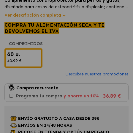
Complemento condroprotector para perros y gatos
,
diseñado para casos de osteoartritis o displasia; contiene
glucosamina
,
condroitina
, antioxidantes y extractos
Ver descripción completa
herbales antiinflamatorios, que
favorecen la movilidad y
COMPRA TU ALIMENTACIÓN SECA Y TE
alivian el dolor.
DEVOLVEMOS EL IVA
COMPRIMIDOS
60 u.
40.99 €
Descubre nuestras promociones
Compra recurrente
36.89 €
Programa tu compra
y ahorra un 10%
ENVÍO GRATUITO A CASA DESDE 39€
ENVÍOS EN 24/48 HORAS
RECOGE EN TIENDA Y OBTÉN UN REGALO