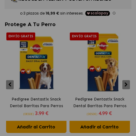
Protege A Tu Perro
ENVÍO GRATIS
ENVÍO GRATIS
Pedigree Dentastix Snack
Pedigree Dentastix Snack
Dental Barritas Para Perros
Dental Barritas Para Perros
3
.99 €
4
.99 €
Medianos 10-25 kg
Grandes +25 kg
(DESDE)
(DESDE)
Añadir al Carrito
Añadir al Carrito