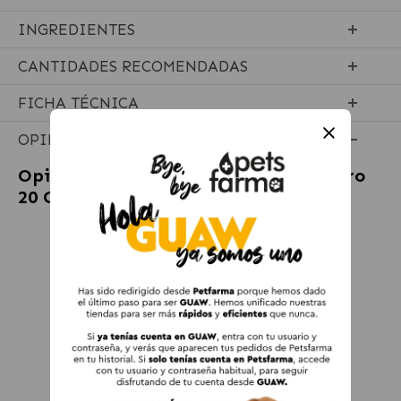
INGREDIENTES
CANTIDADES RECOMENDADAS
FICHA TÉCNICA
OPINIONES
Opiniones sobre
Hifarmax Omnicondro
20 Condroprotector para Perros