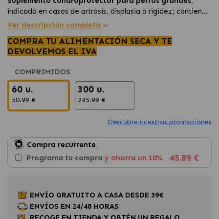
Suplemento condroprotector para perros grandes
,
indicado en casos de artrosis, displasia o rigidez; contiene
glucosamina, condroitina, ácido hialurónico
y
Ver descripción completa
antioxidantes, que apoyan la movilidad, alivian el dolor y
COMPRA TU ALIMENTACIÓN SECA Y TE
favorecen la recuperación articular.
DEVOLVEMOS EL IVA
COMPRIMIDOS
60 u.
300 u.
50.99 €
245.99 €
Descubre nuestras promociones
Compra recurrente
45.89 €
Programa tu compra
y ahorra un 10%
ENVÍO GRATUITO A CASA DESDE 39€
ENVÍOS EN 24/48 HORAS
RECOGE EN TIENDA Y OBTÉN UN REGALO