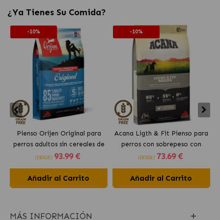
¿Ya Tienes Su Comida?
-10%
-10%
Pienso Orijen Original para
Acana Ligth & Fit Pienso para
perros adultos sin cereales de
perros con sobrepeso con
93
.99 €
73
.69 €
pollo
pollo fresco
(DESDE)
(DESDE)
Añadir al Carrito
Añadir al Carrito
MÁS INFORMACIÓN