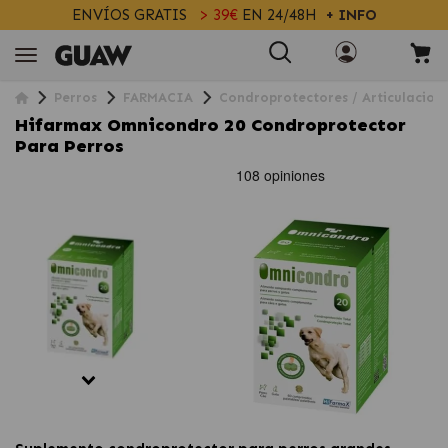
ENVÍOS GRATIS
> 39€
EN 24/48H
+ INFO
Perros
FARMACIA
Condroprotectores / Articulacion
Hifarmax Omnicondro 20 Condroprotector
Para Perros