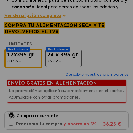
Comida húmeda para perros
100% natural con
pollo y
zanahoria
, ideal para perros de todas las edades y
tamaños.
Ver descripción completa
Sin cereales, sin conservantes ni colorantes
COMPRA TU ALIMENTACIÓN SECA Y TE
artificiales
, altamente
digestible
para animales con
DEVOLVEMOS EL IVA
alergias o intolerancias.
Elaborada solo con
carnes auténticas
, proporcionando
UNIDADES
una calidad excepcional y un sabor irresistible.
Pack ahorro
Pack ahorro
12x395 gr
24 x 395 gr
38.16 €
76.32 €
Descubre nuestras promociones
ENVÍO GRATIS EN ALIMENTACIÓN
La promoción se aplicará automáticamente en el carrito.
Acumulable con otras promociones.
Compra recurrente
36.25 €
Programa tu compra
y ahorra un 5%