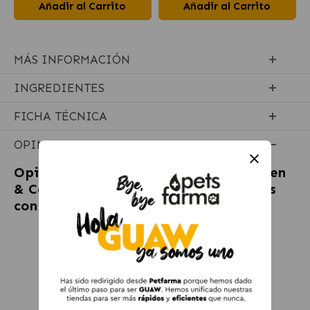
Añadir al Carrito
Añadir al Carrito
MÁS INFORMACIÓN
INGREDIENTES
FICHA TÉCNICA
OPINIONES
Opiniones sobre
Ownat Wetline Chicken
& Carrot Comida Húmeda Para Perros
con Pollo