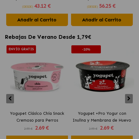
43
.12 €
56
.25 €
(DESDE)
(DESDE)
Añadir al Carrito
Añadir al Carrito
Rebajas De Verano Desde 1,79€
ENVÍO GRATIS
-10%
Yogupet Clásico Chía Snack
Yogupet +Pro Yogur con
Cremoso para Perros
Inulina y Membrana de Huevo
2
.69 €
2
.69 €
para Perros y Gatos
2.99 €
2.99 €