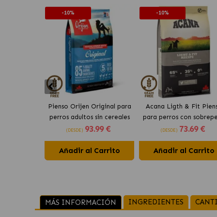
-10%
-10%
Pienso Orijen Original para
Acana Ligth & Fit Pien
perros adultos sin cereales
para perros con sobrep
93
.99 €
73
.69 €
de pollo
con pollo fresco
(DESDE)
(DESDE)
Añadir al Carrito
Añadir al Carrito
INGREDIENTES
CANT
MÁS INFORMACIÓN