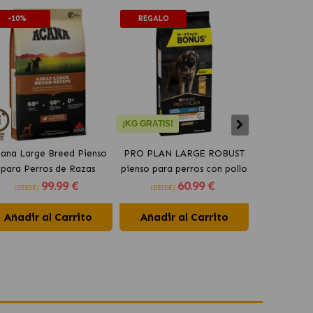
-10%
REGALO
-10%
¡KG GRATIS!
ana Large Breed Pienso
PRO PLAN LARGE ROBUST
Orijen Sen
para Perros de Razas
pienso para perros con pollo
perros may
99
.99 €
60
.99 €
Grandes con Pollo
(DESDE)
(DESDE)
(DESDE)
Añadir al Carrito
Añadir al Carrito
Añadir 