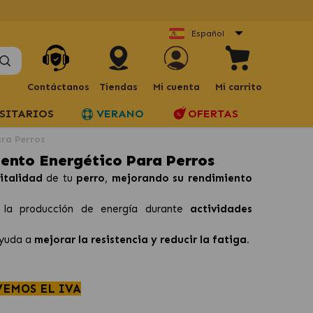
Español
Contáctanos
Tiendas
Mi cuenta
Mi carrito
SITARIOS
VERANO
OFERTAS
ra Perros
ento Energético Para Perros
italidad
de tu
perro
,
mejorando su rendimiento
a la producción de energía durante
actividades
ayuda a
mejorar la resistencia y reducir la fatiga.
VEMOS EL IVA