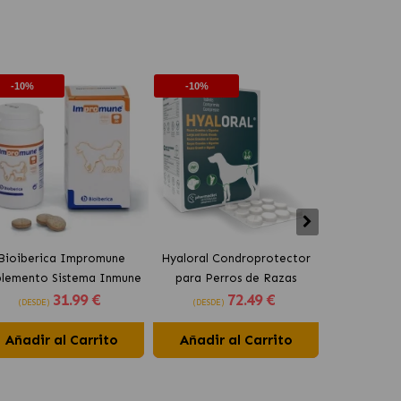
-10%
-10%
-10%
Bioiberica Impromune
Hyaloral Condroprotector
Pharmadie
plemento Sistema Inmune
para Perros de Razas
Condroprot
31
.99 €
72
.49 €
para Perros y Gatos
Grandes Pharmadiet
para Pe
(DESDE)
(DESDE)
(DESDE)
Comprimidos
Añadir al Carrito
Añadir al Carrito
Añadir 