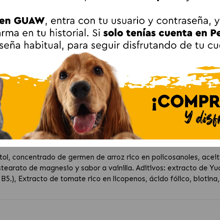
un buen rendimiento físico.
dosis deben ajustarse según el tamaño y las necesidades energét
ar una administración correcta y segura.
s
 aconsejable consultar con un veterinario, especialmente si tu pe
las dosis recomendadas y no exceder la cantidad indicada. El s
rutar de mayor energía, resistencia y vitalidad, asegurando un re
ed Cápsulas Suplemento Energético para Per
anitol, concentrado de germen de arroz rico en policosanoles, ac
earato de magnesio y sabor a vainilla. Aditivos: extracto de Yu
 B5.), Extracto de tomate rico en licopenos, ácido fólico, biotin