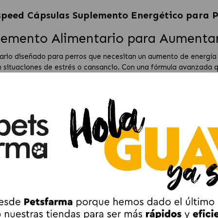
peed Cápsulas Suplemento Energético para P
emento Alimentario para Aumentar 
rio diseñado para perros que necesitan un aumento de energía y 
n situaciones de estrés o cansancio. Con una fórmula avanzada 
ia y optimizar la energía, permitiendo que tu perro mantenga su 
idos para tu Perro
 las
vitaminas B
ayudan a mejorar el rendimiento físico, propor
ideal para perros que enfrentan momentos de alta exigencia, co
ncia.
 actúa como un potenciador natural de la energía, promoviendo 
ingredientes de alta calidad, como la
taurina
, que es esencial 
 y mejoran la función nerviosa. Este suplemento también contie