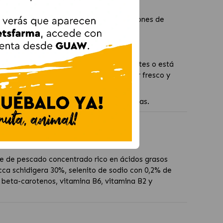
icas del perro. Consulta las recomendaciones de
rro tiene condiciones médicas preexistentes o está
uplemento debe almacenarse en un lugar fresco y
ndimiento óptimo en sus actividades diarias.
ros
eite de pescado concentrado rico en ácidos grasos
cca schidigera 30%, selenito de sodio con 0,2% de
a, beta-carotenos, vitamina B6, vitamina B2 y