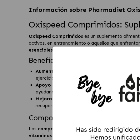
Información sobre
Pharmadiet Oxis
Oxispeed Comprimidos: Supl
Oxispeed Comprimidos
es un suplemento alimenta
activos, en entrenamiento o aquellos que enfrenta
esenciales
,
Oxispeed
ayuda a mejorar la resistenc
Beneficios de Oxispeed Comprim
Aumento de energía y vitalidad
: La
taurina
y
ejercicio o actividades exigentes.
Apoyo en situaciones de estrés
: Oxispeed es 
ayudando a reducir la fatiga y mejorar la resiste
Mejora del rendimiento físico
: El suplemento
recuperación tras actividades intensas.
Composición y Modo de Uso
Los
comprimidos Oxispeed
están formulados con 
vitaminas B
, que apoyan la producción de energía