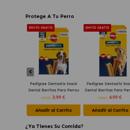
Protege A Tu Perro
ENVÍO GRATIS
ENVÍO GRATIS
Pedigree Dentastix Snack
Pedigree Dentastix Sna
Dental Barritas Para Perros
Dental Barritas Para Per
3
.99 €
4
.99 €
Medianos 10-25 kg
Grandes +25 kg
(DESDE)
(DESDE)
Añadir al Carrito
Añadir al Carrito
¿Ya Tienes Su Comida?