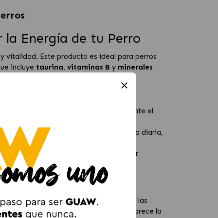
erros
la Energía de tu Perro
vitalidad. Este producto es ideal para perros
que incluye
taurina
,
vitaminas B
y
minerales
actividad física al máximo nivel.
cionando energía de larga duración durante el
mo competiciones o cambios en su rutina diaria,
una mayor capacidad de ejercicio y mejor
para el metabolismo energético celular, y las
ne minerales como el
magnesio
, que favorece la