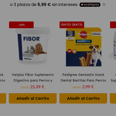
ENVÍO GRATIS
-10%
ck
Vetplus Fibor Suplemento
Pedigree Dentastix Snack
ros
Digestivo para Perros y
Dental Barritas Para Perros
Su
21
.39 €
2
.99 €
Gatos
Pequeños 5-10 kg
(DESDE)
(DESDE)
Añadir al Carrito
Añadir al Carrito