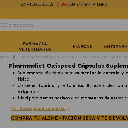
ENVÍOS GRATIS
> 39€
EN 24/48H
+ INFO
FARMACIA
MARCAS
ANTIPARA
VETERINARIA
minas
Pharmadiet Oxispeed Cápsulas Suplemento Energético pa
Pharmadiet Oxispeed Cápsulas Suplem
Suplemento
diseñado para
aumentar la energía y v
físico.
Contiene
taurina
y
vitaminas B
, esenciales par
exigentes.
Ideal para
perros activos
o en
momentos de estrés
,
Ver descripción completa
COMPRA TU ALIMENTACIÓN SECA Y TE DEVOL