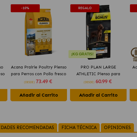
-10%
REGALO
¡KG GRATIS!
so
Acana Prairie Poultry Pienso
PRO PLAN LARGE
Ac
eso
para Perros con Pollo fresco
ATHLETIC Pienso para
73
.49 €
60
.99 €
perros con pollo
(DESDE)
(DESDE)
Añadir al Carrito
Añadir al Carrito
IDADES RECOMENDADAS
FICHA TÉCNICA
OPINIONES